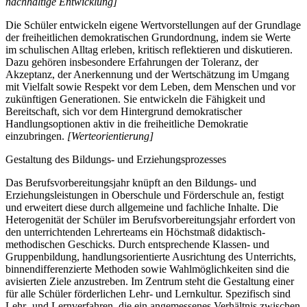
nachhaltige Entwicklung]
Die Schüler entwickeln eigene Wertvorstellungen auf der Grundlage
der freiheitlichen demokratischen Grundordnung, indem sie Werte
im schulischen Alltag erleben, kritisch reflektieren und diskutieren.
Dazu gehören insbesondere Erfahrungen der Toleranz, der
Akzeptanz, der Anerkennung und der Wertschätzung im Umgang
mit Vielfalt sowie Respekt vor dem Leben, dem Menschen und vor
zukünftigen Generationen. Sie entwickeln die Fähigkeit und
Bereitschaft, sich vor dem Hintergrund demokratischer
Handlungsoptionen aktiv in die freiheitliche Demokratie
einzubringen.
[Werteorientierung]
Gestaltung des Bildungs- und Erziehungsprozesses
Das Berufsvorbereitungsjahr knüpft an den Bildungs- und
Erziehungsleistungen in Oberschule und Förderschule an, festigt
und erweitert diese durch allgemeine und fachliche Inhalte. Die
Heterogenität der Schüler im Berufsvorbereitungsjahr erfordert von
den unterrichtenden Lehrerteams ein Höchstmaß didaktisch-
methodischen Geschicks. Durch entsprechende Klassen- und
Gruppenbildung, handlungsorientierte Ausrichtung des Unterrichts,
binnendifferenzierte Methoden sowie Wahlmöglichkeiten sind die
avisierten Ziele anzustreben. Im Zentrum steht die Gestaltung einer
für alle Schüler förderlichen Lehr- und Lernkultur. Spezifisch sind
Lehr- und Lernverfahren, die ein angemessenes Verhältnis zwischen