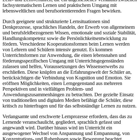
fachsystematischem Lernen und praktischem Umgang mit
lebensweltlichen und berufsorientierenden Fragen bewirken.
Durch geeignete und strukturierte Lernsituationen sind
Denkprozesse, sprachliches Handeln, der Erwerb von allgemeinem
und berufsfeldbezogenem Wissen, emotionale und soziale Stabilität,
Handlungskompetenz sowie die Persönlichkeitsentwicklung zu
fördern. Verschiedene Kooperationsformen beim Lernen werden
von Lehrern und Schülern intensiv genutzt. Es kommen
Unterrichtsformen zur Anwendung, die einen lebensnahen und
förderungsspezifischen Umgang mit Unterrichtsgegenständen
zulassen und helfen, Voraussetzungen des Wissenserwerbs zu
erschließen. Diese knüpfen an die Erfahrungswelt der Schüler an,
berücksichtigen die Verbindung von Kognition und Emotion. Sie
eröffnen Möglichkeiten, einen Lerngegenstand aus mehreren
Perspektiven und in vielfältigen Problem- und
Anwendungszusammenhängen zu betrachten. Der gezielte Einsatz
von traditionellen und digitalen Medien befähigt die Schüler, diese
kritisch zu hinterfragen und für das selbstständige Lernen zu nutzen.
Verlangsamte und erschwerte Lernprozesse erfordern, dass das zu
Lernende veranschaulicht, gegliedert, sprachlich gefasst und
angewandt wird. Darüber hinaus wird im Unterricht ein
ausgewogener Wechsel von Anspannung und Entspannung, von
Konzentrations- und Ruhephasen sowie Bewegung beachtet.