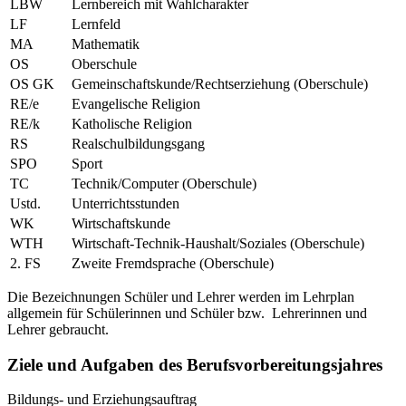
LBW
Lernbereich mit Wahlcharakter
LF
Lernfeld
MA
Mathematik
OS
Oberschule
OS GK
Gemeinschaftskunde/Rechtserziehung (Oberschule)
RE/e
Evangelische Religion
RE/k
Katholische Religion
RS
Realschulbildungsgang
SPO
Sport
TC
Technik/Computer (Oberschule)
Ustd.
Unterrichtsstunden
WK
Wirtschaftskunde
WTH
Wirtschaft-Technik-Haushalt/Soziales (Oberschule)
2. FS
Zweite Fremdsprache (Oberschule)
Die Bezeichnungen Schüler und Lehrer werden im Lehrplan
allgemein für Schülerinnen und Schüler bzw. Lehrerinnen und
Lehrer gebraucht.
Ziele und Aufgaben des Berufsvorbereitungsjahres
Bildungs- und Erziehungsauftrag