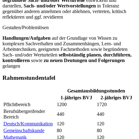
begründete Sach- und/oder Werturteile
entwickeln und
darstellen,
Sach- und/oder Wertvorstellungen
in Toleranz
gegenüber anderen annehmen oder ablehnen, vertreten, kritisch
reflektieren und ggf. revidieren
Gestalten/Problemlösen
Handlungen/Aufgaben
auf der Grundlage von Wissen zu
komplexen Sachverhalten und Zusammenhängen, Lern- und
Arbeitstechniken, geeigneten Fachmethoden sowie begründeten
Sach- und/oder Werturteilen
selbstständig planen, durchführen,
kontrollieren
sowie
zu neuen Deutungen und Folgerungen
gelangen
Rahmenstundentafel
Gesamtausbildungsstunden
1-jähriges BVJ
2-jähriges BVJ
Pflichtbereich
1200
1720
Berufsübergreifender
440
440
Bereich
Deutsch/Kommunikation
120
120
Gemeinschaftskunde
80
80
Mathematik
120
120