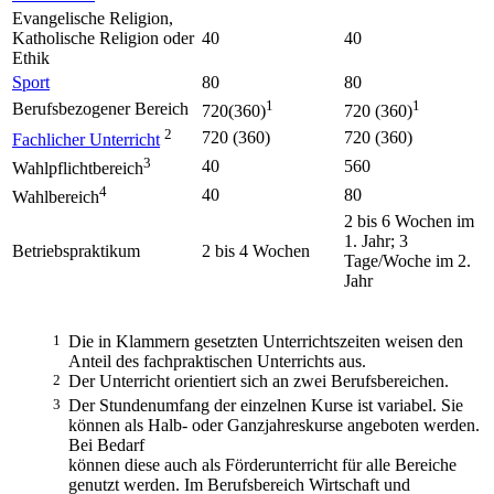
Evangelische Religion,
Katholische Religion oder
40
40
Ethik
Sport
80
80
1
1
Berufsbezogener Bereich
720(360)
720 (360)
2
720 (360)
720 (360)
Fachlicher Unterricht
3
40
560
Wahlpflichtbereich
4
40
80
Wahlbereich
2 bis 6 Wochen im
1. Jahr; 3
Betriebspraktikum
2 bis 4 Wochen
Tage/Woche im 2.
Jahr
1
Die in Klammern gesetzten Unterrichtszeiten weisen den
Anteil des fachpraktischen Unterrichts aus.
2
Der Unterricht orientiert sich an zwei Berufsbereichen.
3
Der Stundenumfang der einzelnen Kurse ist variabel. Sie
können als Halb- oder Ganzjahreskurse angeboten werden.
Bei Bedarf
können diese auch als Förderunterricht für alle Bereiche
genutzt werden. Im Berufsbereich Wirtschaft und