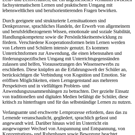
fachsystematischem Lernen und praktischem Umgang mit
lebensweltlichen und berufsorientierenden Fragen bewirken.
Durch geeignete und strukturierte Lernsituationen sind
Denkprozesse, sprachliches Handeln, der Erwerb von allgemeinem
und berufsfeldbezogenem Wissen, emotionale und soziale Stabilität,
Handlungskompetenz sowie die Persönlichkeitsentwicklung zu
fördern. Verschiedene Kooperationsformen beim Lernen werden
von Lehrern und Schülern intensiv genutzt. Es kommen
Unterrichtsformen zur Anwendung, die einen lebensnahen und
förderungsspezifischen Umgang mit Unterrichtsgegenständen
zulassen und helfen, Voraussetzungen des Wissenserwerbs zu
erschließen. Diese knüpfen an die Erfahrungswelt der Schüler an,
berücksichtigen die Verbindung von Kognition und Emotion. Sie
eröffnen Möglichkeiten, einen Lerngegenstand aus mehreren
Perspektiven und in vielfältigen Problem- und
Anwendungszusammenhängen zu betrachten. Der gezielte Einsatz
von traditionellen und digitalen Medien befähigt die Schüler, diese
kritisch zu hinterfragen und für das selbstständige Lernen zu nutzen.
Verlangsamte und erschwerte Lernprozesse erfordern, dass das zu
Lernende veranschaulicht, gegliedert, sprachlich gefasst und
angewandt wird. Darüber hinaus wird im Unterricht ein
ausgewogener Wechsel von Anspannung und Entspannung, von
Konzentrations- und Ruhephasen sowie Bewegung beachtet.