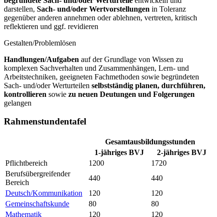
begründete Sach- und/oder Werturteile
entwickeln und
darstellen,
Sach- und/oder Wertvorstellungen
in Toleranz
gegenüber anderen annehmen oder ablehnen, vertreten, kritisch
reflektieren und ggf. revidieren
Gestalten/Problemlösen
Handlungen/Aufgaben
auf der Grundlage von Wissen zu
komplexen Sachverhalten und Zusammenhängen, Lern- und
Arbeitstechniken, geeigneten Fachmethoden sowie begründeten
Sach- und/oder Werturteilen
selbstständig planen, durchführen,
kontrollieren
sowie
zu neuen Deutungen und Folgerungen
gelangen
Rahmenstundentafel
Gesamtausbildungsstunden
1-jähriges BVJ
2-jähriges BVJ
Pflichtbereich
1200
1720
Berufsübergreifender
440
440
Bereich
Deutsch/Kommunikation
120
120
Gemeinschaftskunde
80
80
Mathematik
120
120