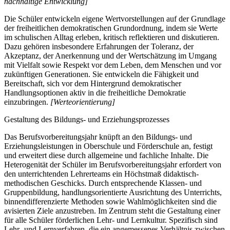
nachhaltige Entwicklung]
Die Schüler entwickeln eigene Wertvorstellungen auf der Grundlage
der freiheitlichen demokratischen Grundordnung, indem sie Werte
im schulischen Alltag erleben, kritisch reflektieren und diskutieren.
Dazu gehören insbesondere Erfahrungen der Toleranz, der
Akzeptanz, der Anerkennung und der Wertschätzung im Umgang
mit Vielfalt sowie Respekt vor dem Leben, dem Menschen und vor
zukünftigen Generationen. Sie entwickeln die Fähigkeit und
Bereitschaft, sich vor dem Hintergrund demokratischer
Handlungsoptionen aktiv in die freiheitliche Demokratie
einzubringen.
[Werteorientierung]
Gestaltung des Bildungs- und Erziehungsprozesses
Das Berufsvorbereitungsjahr knüpft an den Bildungs- und
Erziehungsleistungen in Oberschule und Förderschule an, festigt
und erweitert diese durch allgemeine und fachliche Inhalte. Die
Heterogenität der Schüler im Berufsvorbereitungsjahr erfordert von
den unterrichtenden Lehrerteams ein Höchstmaß didaktisch-
methodischen Geschicks. Durch entsprechende Klassen- und
Gruppenbildung, handlungsorientierte Ausrichtung des Unterrichts,
binnendifferenzierte Methoden sowie Wahlmöglichkeiten sind die
avisierten Ziele anzustreben. Im Zentrum steht die Gestaltung einer
für alle Schüler förderlichen Lehr- und Lernkultur. Spezifisch sind
Lehr- und Lernverfahren, die ein angemessenes Verhältnis zwischen