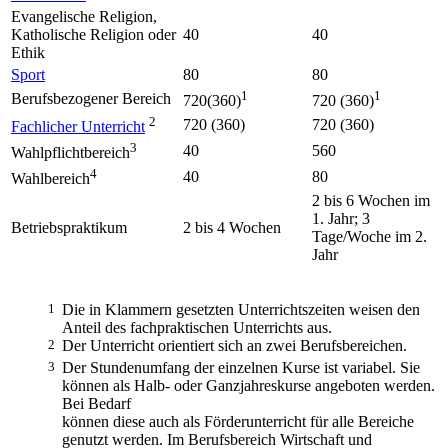
Evangelische Religion,
Katholische Religion oder
40
40
Ethik
Sport
80
80
1
1
Berufsbezogener Bereich
720(360)
720 (360)
2
720 (360)
720 (360)
Fachlicher Unterricht
3
40
560
Wahlpflichtbereich
4
40
80
Wahlbereich
2 bis 6 Wochen im
1. Jahr; 3
Betriebspraktikum
2 bis 4 Wochen
Tage/Woche im 2.
Jahr
1
Die in Klammern gesetzten Unterrichtszeiten weisen den
Anteil des fachpraktischen Unterrichts aus.
2
Der Unterricht orientiert sich an zwei Berufsbereichen.
3
Der Stundenumfang der einzelnen Kurse ist variabel. Sie
können als Halb- oder Ganzjahreskurse angeboten werden.
Bei Bedarf
können diese auch als Förderunterricht für alle Bereiche
genutzt werden. Im Berufsbereich Wirtschaft und