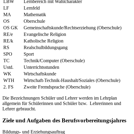
LBW
Lernbereich mit Wahlcharakter
LF
Lernfeld
MA
Mathematik
OS
Oberschule
OS GK
Gemeinschaftskunde/Rechtserziehung (Oberschule)
RE/e
Evangelische Religion
RE/k
Katholische Religion
RS
Realschulbildungsgang
SPO
Sport
TC
Technik/Computer (Oberschule)
Ustd.
Unterrichtsstunden
WK
Wirtschaftskunde
WTH
Wirtschaft-Technik-Haushalt/Soziales (Oberschule)
2. FS
Zweite Fremdsprache (Oberschule)
Die Bezeichnungen Schüler und Lehrer werden im Lehrplan
allgemein für Schülerinnen und Schüler bzw. Lehrerinnen und
Lehrer gebraucht.
Ziele und Aufgaben des Berufsvorbereitungsjahres
Bildungs- und Erziehungsauftrag