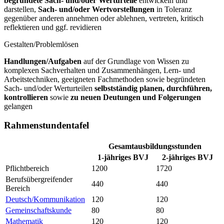
begründete Sach- und/oder Werturteile
entwickeln und
darstellen,
Sach- und/oder Wertvorstellungen
in Toleranz
gegenüber anderen annehmen oder ablehnen, vertreten, kritisch
reflektieren und ggf. revidieren
Gestalten/Problemlösen
Handlungen/Aufgaben
auf der Grundlage von Wissen zu
komplexen Sachverhalten und Zusammenhängen, Lern- und
Arbeitstechniken, geeigneten Fachmethoden sowie begründeten
Sach- und/oder Werturteilen
selbstständig planen, durchführen,
kontrollieren
sowie
zu neuen Deutungen und Folgerungen
gelangen
Rahmenstundentafel
Gesamtausbildungsstunden
1-jähriges BVJ
2-jähriges BVJ
Pflichtbereich
1200
1720
Berufsübergreifender
440
440
Bereich
Deutsch/Kommunikation
120
120
Gemeinschaftskunde
80
80
Mathematik
120
120