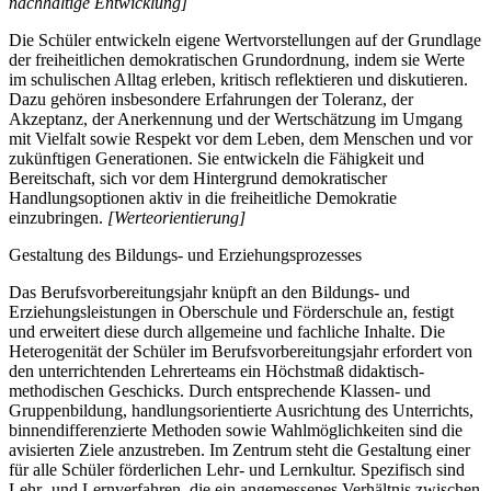
nachhaltige Entwicklung]
Die Schüler entwickeln eigene Wertvorstellungen auf der Grundlage
der freiheitlichen demokratischen Grundordnung, indem sie Werte
im schulischen Alltag erleben, kritisch reflektieren und diskutieren.
Dazu gehören insbesondere Erfahrungen der Toleranz, der
Akzeptanz, der Anerkennung und der Wertschätzung im Umgang
mit Vielfalt sowie Respekt vor dem Leben, dem Menschen und vor
zukünftigen Generationen. Sie entwickeln die Fähigkeit und
Bereitschaft, sich vor dem Hintergrund demokratischer
Handlungsoptionen aktiv in die freiheitliche Demokratie
einzubringen.
[Werteorientierung]
Gestaltung des Bildungs- und Erziehungsprozesses
Das Berufsvorbereitungsjahr knüpft an den Bildungs- und
Erziehungsleistungen in Oberschule und Förderschule an, festigt
und erweitert diese durch allgemeine und fachliche Inhalte. Die
Heterogenität der Schüler im Berufsvorbereitungsjahr erfordert von
den unterrichtenden Lehrerteams ein Höchstmaß didaktisch-
methodischen Geschicks. Durch entsprechende Klassen- und
Gruppenbildung, handlungsorientierte Ausrichtung des Unterrichts,
binnendifferenzierte Methoden sowie Wahlmöglichkeiten sind die
avisierten Ziele anzustreben. Im Zentrum steht die Gestaltung einer
für alle Schüler förderlichen Lehr- und Lernkultur. Spezifisch sind
Lehr- und Lernverfahren, die ein angemessenes Verhältnis zwischen