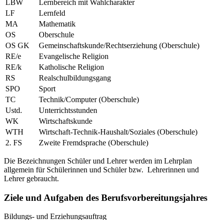
LBW
Lernbereich mit Wahlcharakter
LF
Lernfeld
MA
Mathematik
OS
Oberschule
OS GK
Gemeinschaftskunde/Rechtserziehung (Oberschule)
RE/e
Evangelische Religion
RE/k
Katholische Religion
RS
Realschulbildungsgang
SPO
Sport
TC
Technik/Computer (Oberschule)
Ustd.
Unterrichtsstunden
WK
Wirtschaftskunde
WTH
Wirtschaft-Technik-Haushalt/Soziales (Oberschule)
2. FS
Zweite Fremdsprache (Oberschule)
Die Bezeichnungen Schüler und Lehrer werden im Lehrplan
allgemein für Schülerinnen und Schüler bzw. Lehrerinnen und
Lehrer gebraucht.
Ziele und Aufgaben des Berufsvorbereitungsjahres
Bildungs- und Erziehungsauftrag