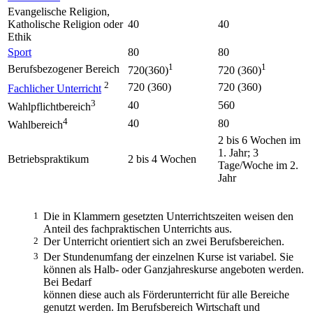
Evangelische Religion,
Katholische Religion oder
40
40
Ethik
Sport
80
80
1
1
Berufsbezogener Bereich
720(360)
720 (360)
2
720 (360)
720 (360)
Fachlicher Unterricht
3
40
560
Wahlpflichtbereich
4
40
80
Wahlbereich
2 bis 6 Wochen im
1. Jahr; 3
Betriebspraktikum
2 bis 4 Wochen
Tage/Woche im 2.
Jahr
1
Die in Klammern gesetzten Unterrichtszeiten weisen den
Anteil des fachpraktischen Unterrichts aus.
2
Der Unterricht orientiert sich an zwei Berufsbereichen.
3
Der Stundenumfang der einzelnen Kurse ist variabel. Sie
können als Halb- oder Ganzjahreskurse angeboten werden.
Bei Bedarf
können diese auch als Förderunterricht für alle Bereiche
genutzt werden. Im Berufsbereich Wirtschaft und