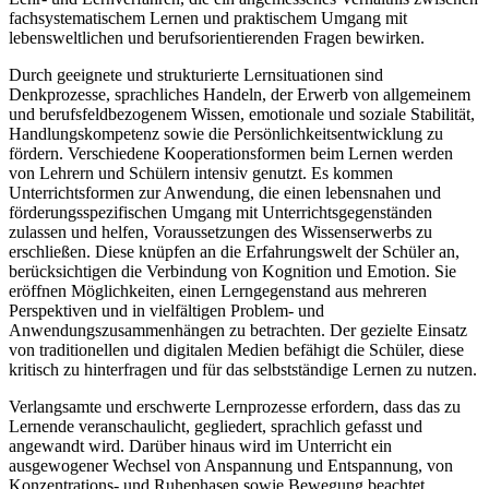
fachsystematischem Lernen und praktischem Umgang mit
lebensweltlichen und berufsorientierenden Fragen bewirken.
Durch geeignete und strukturierte Lernsituationen sind
Denkprozesse, sprachliches Handeln, der Erwerb von allgemeinem
und berufsfeldbezogenem Wissen, emotionale und soziale Stabilität,
Handlungskompetenz sowie die Persönlichkeitsentwicklung zu
fördern. Verschiedene Kooperationsformen beim Lernen werden
von Lehrern und Schülern intensiv genutzt. Es kommen
Unterrichtsformen zur Anwendung, die einen lebensnahen und
förderungsspezifischen Umgang mit Unterrichtsgegenständen
zulassen und helfen, Voraussetzungen des Wissenserwerbs zu
erschließen. Diese knüpfen an die Erfahrungswelt der Schüler an,
berücksichtigen die Verbindung von Kognition und Emotion. Sie
eröffnen Möglichkeiten, einen Lerngegenstand aus mehreren
Perspektiven und in vielfältigen Problem- und
Anwendungszusammenhängen zu betrachten. Der gezielte Einsatz
von traditionellen und digitalen Medien befähigt die Schüler, diese
kritisch zu hinterfragen und für das selbstständige Lernen zu nutzen.
Verlangsamte und erschwerte Lernprozesse erfordern, dass das zu
Lernende veranschaulicht, gegliedert, sprachlich gefasst und
angewandt wird. Darüber hinaus wird im Unterricht ein
ausgewogener Wechsel von Anspannung und Entspannung, von
Konzentrations- und Ruhephasen sowie Bewegung beachtet.