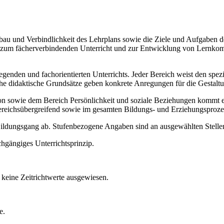
Aufbau und Verbindlichkeit des Lehrplans sowie die Ziele und Aufgaben
ise zum fächerverbindenden Unterricht und zur Entwicklung von Lernko
legenden und fachorientierten Unterrichts. Jeder Bereich weist den spe
sche didaktische Grundsätze geben konkrete Anregungen für die Gestalt
ie dem Bereich Persönlichkeit und soziale Beziehungen kommt ein b
ereichsübergreifend sowie im gesamten Bildungs- und Erziehungsproze
 Bildungsgang ab. Stufenbezogene Angaben sind an ausgewählten Stellen
chgängiges Unterrichtsprinzip.
keine Zeitrichtwerte ausgewiesen.
e.