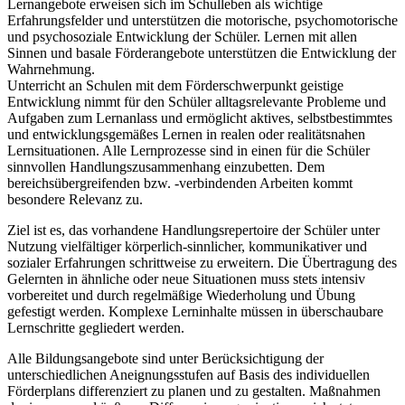
Lernangebote erweisen sich im Schulleben als wichtige
Erfahrungsfelder und unterstützen die motorische, psychomotorische
und psychosoziale Entwicklung der Schüler. Lernen mit allen
Sinnen und basale Förderangebote unterstützen die Entwicklung der
Wahrnehmung.
Unterricht an Schulen mit dem Förderschwerpunkt geistige
Entwicklung nimmt für den Schüler alltagsrelevante Probleme und
Aufgaben zum Lernanlass und ermöglicht aktives, selbstbestimmtes
und entwicklungsgemäßes Lernen in realen oder realitätsnahen
Lernsituationen. Alle Lernprozesse sind in einen für die Schüler
sinnvollen Handlungszusammenhang einzubetten. Dem
bereichsübergreifenden bzw. -verbindenden Arbeiten kommt
besondere Relevanz zu.
Ziel ist es, das vorhandene Handlungsrepertoire der Schüler unter
Nutzung vielfältiger körperlich-sinnlicher, kommunikativer und
sozialer Erfahrungen schrittweise zu erweitern. Die Übertragung des
Gelernten in ähnliche oder neue Situationen muss stets intensiv
vorbereitet und durch regelmäßige Wiederholung und Übung
gefestigt werden. Komplexe Lerninhalte müssen in überschaubare
Lernschritte gegliedert werden.
Alle Bildungsangebote sind unter Berücksichtigung der
unterschiedlichen Aneignungsstufen auf Basis des individuellen
Förderplans differenziert zu planen und zu gestalten. Maßnahmen