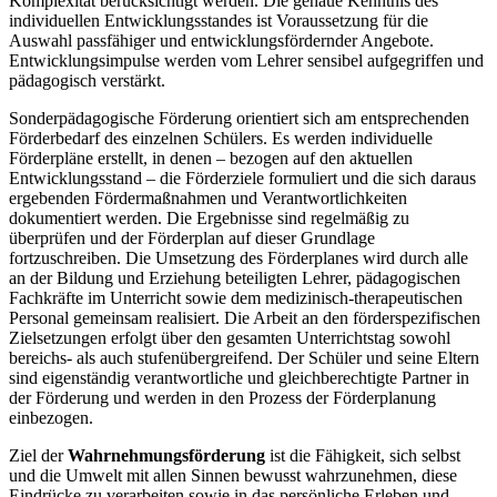
Komplexität berücksichtigt werden. Die genaue Kenntnis des
individuellen Entwicklungsstandes ist Voraussetzung für die
Auswahl passfähiger und entwicklungsfördernder Angebote.
Entwicklungsimpulse werden vom Lehrer sensibel aufgegriffen und
pädagogisch verstärkt.
Sonderpädagogische Förderung orientiert sich am entsprechenden
Förderbedarf des einzelnen Schülers. Es werden individuelle
Förderpläne erstellt, in denen – bezogen auf den aktuellen
Entwicklungsstand – die Förderziele formuliert und die sich daraus
ergebenden Fördermaßnahmen und Verantwortlichkeiten
dokumentiert werden. Die Ergebnisse sind regelmäßig zu
überprüfen und der Förderplan auf dieser Grundlage
fortzuschreiben. Die Umsetzung des Förderplanes wird durch alle
an der Bildung und Erziehung beteiligten Lehrer, pädagogischen
Fachkräfte im Unterricht sowie dem medizinisch-therapeutischen
Personal gemeinsam realisiert. Die Arbeit an den förderspezifischen
Zielsetzungen erfolgt über den gesamten Unterrichtstag sowohl
bereichs- als auch stufenübergreifend. Der Schüler und seine Eltern
sind eigenständig verantwortliche und gleichberechtigte Partner in
der Förderung und werden in den Prozess der Förderplanung
einbezogen.
Ziel der
Wahrnehmungsförderung
ist die Fähigkeit, sich selbst
und die Umwelt mit allen Sinnen bewusst wahrzunehmen, diese
Eindrücke zu verarbeiten sowie in das persönliche Erleben und