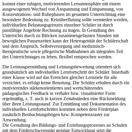
kommt einer ruhigen, motivierenden Lernatmosphäre mit einem
ausgewogenen Wechsel von Anspannung und Entspannung, von
Konzentrations- und Ruhephasen im gesamten Unterrichtstag eine
besondere Bedeutung zu. Reizüberflutung sollte vermieden werden,
individuellen Belastungsgrenzen einzelner Schüler ist durch
passfähige Angebote Rechnung zu tragen. In Gestaltung des
Unterrichts durch zu Blöcken zusammengefassten Stunden mit
beweglichen Pausenzeiten kann der Heterogenität der Schülerschaft
und dem Anspruch, Selbstversorgung und medizinisch-
therapeutische sowie pflegerische Maßnahmen als integralen Teil
des Unterrichtstages zu leben, flexibel entsprochen werden.
Die Leistungsermittlung und Leistungsbewertung orientiert sich
grundsätzlich am individuellen Lernfortschritt der Schüler. Innerhalb
einer Klasse wird auf das Erreichen gleicher Lernziele für alle
verzichtet, es erfolgt keine Benotung. Die Schüler erhalten durch ein
motivierendes stärkenorientiertes und wertschätzendes
pädagogisches Feedback in verbaler bzw. visualisierter Form
regelmäßig, z. T. auch in kurzen Zeitabständen eine Rückmeldung
über ihren Leistungsstand. Zur Ermittlung und Dokumentation des
individuellen Lernfortschrittes kommen neben dem Förderplan
zusätzlich Beobachtungsbögen bzw. Kompetenzraster zur
Anwendung.
Die Gestaltung des Bildungs- und Erziehungsprozesses an Schulen
mit dem Förderschwerpunkt geistige Entwicklung setzt die