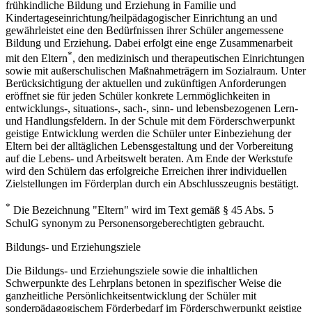
frühkindliche Bildung und Erziehung in Familie und
Kindertageseinrichtung/heilpädagogischer Einrichtung an und
gewährleistet eine den Bedürfnissen ihrer Schüler angemessene
Bildung und Erziehung. Dabei erfolgt eine enge Zusammenarbeit
*
mit den Eltern
, den medizinisch und therapeutischen Einrichtungen
sowie mit außerschulischen Maßnahmeträgern im Sozialraum. Unter
Berücksichtigung der aktuellen und zukünftigen Anforderungen
eröffnet sie für jeden Schüler konkrete Lernmöglichkeiten in
entwicklungs-, situations-, sach-, sinn- und lebensbezogenen Lern-
und Handlungsfeldern. In der Schule mit dem Förderschwerpunkt
geistige Entwicklung werden die Schüler unter Einbeziehung der
Eltern bei der alltäglichen Lebensgestaltung und der Vorbereitung
auf die Lebens- und Arbeitswelt beraten. Am Ende der Werkstufe
wird den Schülern das erfolgreiche Erreichen ihrer individuellen
Zielstellungen im Förderplan durch ein Abschlusszeugnis bestätigt.
*
Die Bezeichnung "Eltern" wird im Text gemäß § 45 Abs. 5
SchulG synonym zu Personensorgeberechtigten gebraucht.
Bildungs- und Erziehungsziele
Die Bildungs- und Erziehungsziele sowie die inhaltlichen
Schwerpunkte des Lehrplans betonen in spezifischer Weise die
ganzheitliche Persönlichkeitsentwicklung der Schüler mit
sonderpädagogischem Förderbedarf im Förderschwerpunkt geistige