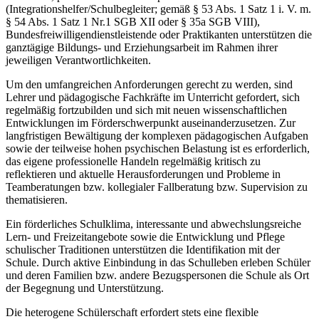
(Integrationshelfer/Schulbegleiter; gemäß § 53 Abs. 1 Satz 1 i. V. m.
§ 54 Abs. 1 Satz 1 Nr.1 SGB XII oder § 35a SGB VIII),
Bundesfreiwilligendienstleistende oder Praktikanten unterstützen die
ganztägige Bildungs- und Erziehungsarbeit im Rahmen ihrer
jeweiligen Verantwortlichkeiten.
Um den umfangreichen Anforderungen gerecht zu werden, sind
Lehrer und pädagogische Fachkräfte im Unterricht gefordert, sich
regelmäßig fortzubilden und sich mit neuen wissenschaftlichen
Entwicklungen im Förderschwerpunkt auseinanderzusetzen. Zur
langfristigen Bewältigung der komplexen pädagogischen Aufgaben
sowie der teilweise hohen psychischen Belastung ist es erforderlich,
das eigene professionelle Handeln regelmäßig kritisch zu
reflektieren und aktuelle Herausforderungen und Probleme in
Teamberatungen bzw. kollegialer Fallberatung bzw. Supervision zu
thematisieren.
Ein förderliches Schulklima, interessante und abwechslungsreiche
Lern- und Freizeitangebote sowie die Entwicklung und Pflege
schulischer Traditionen unterstützen die Identifikation mit der
Schule. Durch aktive Einbindung in das Schulleben erleben Schüler
und deren Familien bzw. andere Bezugspersonen die Schule als Ort
der Begegnung und Unterstützung.
Die heterogene Schülerschaft erfordert stets eine flexible