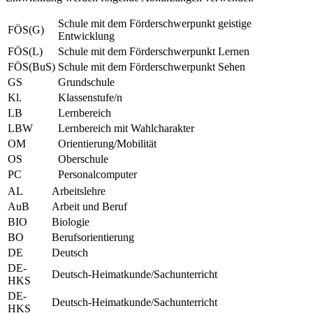
Schule mit dem Förderschwerpunkt geistige
FÖS(G)
Entwicklung
FÖS(L)
Schule mit dem Förderschwerpunkt Lernen
FÖS(BuS)
Schule mit dem Förderschwerpunkt Sehen
GS
Grundschule
Kl.
Klassenstufe/n
LB
Lernbereich
LBW
Lernbereich mit Wahlcharakter
OM
Orientierung/Mobilität
OS
Oberschule
PC
Personalcomputer
AL
Arbeitslehre
AuB
Arbeit und Beruf
BIO
Biologie
BO
Berufsorientierung
DE
Deutsch
DE-
Deutsch-Heimatkunde/Sachunterricht
HKS
DE-
Deutsch-Heimatkunde/Sachunterricht
HKS