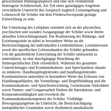
gewachsenen Bildungsanspruch und eine sich verändernde
heterogene Schülerschaft. Als Teil eines ganztägigen Angebots
verwirklicht Unterricht den Anspruch zugleich Lernumgebung und
Lebenswelt für Schüler mit dem Förderschwerpunkt geistige
Entwicklung zu sein.
Die Umsetzung des Lehrplans orientiert sich an der physischen,
psychischen und sozialen Ausgangslage der Schüler sowie ihrem
aktuellen Entwicklungsstand. Die Realisierung der Bildungs- und
Erziehungsziele ist dabei in besonderer Weise an die
Berücksichtigung der individuellen Lernbedürfnisse, Lerninteressen
sowie der spezifischen Lebenssituation der Schüler gebunden.
Um die ganzheitliche Entwicklung der Schüler umfassend zu
unterstützen, ist eine durchgängige Beachtung der
förderspezifischen Ziele erforderlich. Während des gesamten
Unterrichtstages sind Kommunikations- und Sprechanlässe situativ
zu initiieren. Handlungsbegleitendes und handlungsleitendes
Kommunizieren unterstützt in besonderer Weise das Erfassen von
Handlungsabläufen, die Vorstellungs- und Begriffsbildung und die
Kommunikations- und Sprachentwicklung. Gemeinsame Aktivitäten
sowie Partner- und Gruppenarbeit fördern die Interaktions- und
Kooperationsfähigkeit und erweitern die
Kommunikationskompetenz der Schüler. Vielfältige
Bewegungsangebote im Unterricht, die Berücksichtigung
motopädischer Grundsätze sowie rhythmisch-musikalische