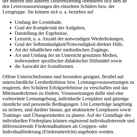
der inneren und äußeren Differenzierung orientieren sich stets an
den Lernvoraussetzungen des einzelnen Schülers bzw. der
Lerngruppe. Sie können sich u. a. beziehen auf
Umfang der Lerninhalte,
Grad der Komplexität der Aufgaben,
Darstellung der Ergebnisse,
Lernzeit, u. a. Anzahl der notwendigen Wiederholungen,
Grad der Selbstständigkeit/Notwendigkeit direkter Hilfe,
Art der inhaltlichen oder methodischen Zugänge,
Art und Umfang der im Unterricht genutzten Medien,
insbesondere spezifischer didaktischer Hilfsmittel sowie
die Auswahl der Sozialformen.
Offene Unterrichtsformen sind besonders geeignet, flexibel auf
unterschiedliche Lernbedürfnisse bzw. Leistungsvoraussetzungen zu
reagieren, den Schülern Erfolgserlebnisse zu verschaffen und das
Miteinanderlernen zu fördern. Voraussetzungen dafür sind eine
vorbereitete Lernumgebung, individuelle Lernplätze und günstige
räumliche und personelle Bedingungen. Um Lernerfolge langfristig
zu sichern, sind darüber hinaus, gut strukturierte Lernphasen sowie
Trainings- und Übungseinheiten zu planen. Auf der Grundlage des
individuellen Förderplans können ergänzend individualisierende und
differenzierende Fördermaßnahmen als Gruppen- oder
Individualförderung (Förderunterricht) angeboten werden.