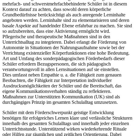
mehrfach- und schwerstmehrfachbehinderte Schüler ist in diesem
Kontext darauf zu achten, dass sowohl deren körperliche
Grundbedürfnisse berücksichtigt als auch anregende Lerninhalte
angeboten werden. Lerninhalte sind zu elementarisieren und deren
basale Aspekte auf handelnder Ebene erfahrbar zu machen. Sie sind
so aufzubereiten, dass eine Aktivierung ermöglicht wird.
Pflegerische und therapeutische Maßnahmen sind in den
Unterrichtsalltag zu integrieren. Dabei erlangt die Förderung von
Autonomie in Situationen der Nahrungsaufnahme sowie bei der
Verrichtung existenzieller Körperfunktionen eine hohe Bedeutung.
Art und Umfang des sonderpädagogischen Förderbedarfs dieser
Schüler erfordern Bezugspersonen, die sich pädagogisch
verantwortungsvoll in allen Lernsituationen auf sie einstellen.
Dies umfasst neben Empathie u. a. die Fähigkeit zum genauen
Beobachten, die Fähigkeit zur Interpretation individueller
Ausdrucksmöglichkeiten der Schüler und die Bereitschaft, das
eigene Kommunikationsverhalten ständig zu reflektieren.
Maßnahmen zur Unterstützten Kommunikation (UK) sind als
durchgängiges Prinzip im gesamten Schulalltag umzusetzen.
Schüler mit dem Förderschwerpunkt geistige Entwicklung
benötigen für erfolgreiches Lernen klare und verlässliche Strukturen
innerhalb des gesamten Schulalltags und innerhalb jeder einzelnen
Unterrichtsstunde. Unterstützend wirken wiederkehrende Rituale
oder Hilfen zur räumlichen und zeitlichen Orientierung. Dabei