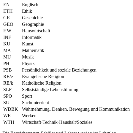
EN
Englisch
ETH
Ethik
GE
Geschichte
GEO
Geographie
HW
Hauswirtschaft
INF
Informatik
KU
Kunst
MA
Mathematik
MU
Musik
PH
Physik
PSB
Persönlichkeit und soziale Beziehungen
RE/e
Evangelische Religion
RE/k
Katholische Religion
SLF
Selbstständige Lebensführung
SPO
Sport
SU
Sachunterricht
WDBK
Wahrnehmung, Denken, Bewegung und Kommunikation
WE
Werken
WTH
Wirtschaft-Technik-Haushalt/Soziales