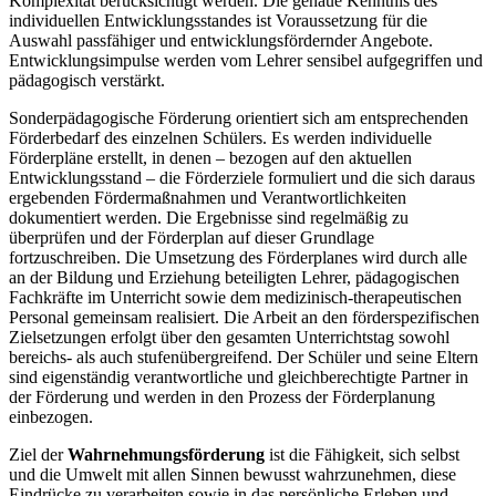
Komplexität berücksichtigt werden. Die genaue Kenntnis des
individuellen Entwicklungsstandes ist Voraussetzung für die
Auswahl passfähiger und entwicklungsfördernder Angebote.
Entwicklungsimpulse werden vom Lehrer sensibel aufgegriffen und
pädagogisch verstärkt.
Sonderpädagogische Förderung orientiert sich am entsprechenden
Förderbedarf des einzelnen Schülers. Es werden individuelle
Förderpläne erstellt, in denen – bezogen auf den aktuellen
Entwicklungsstand – die Förderziele formuliert und die sich daraus
ergebenden Fördermaßnahmen und Verantwortlichkeiten
dokumentiert werden. Die Ergebnisse sind regelmäßig zu
überprüfen und der Förderplan auf dieser Grundlage
fortzuschreiben. Die Umsetzung des Förderplanes wird durch alle
an der Bildung und Erziehung beteiligten Lehrer, pädagogischen
Fachkräfte im Unterricht sowie dem medizinisch-therapeutischen
Personal gemeinsam realisiert. Die Arbeit an den förderspezifischen
Zielsetzungen erfolgt über den gesamten Unterrichtstag sowohl
bereichs- als auch stufenübergreifend. Der Schüler und seine Eltern
sind eigenständig verantwortliche und gleichberechtigte Partner in
der Förderung und werden in den Prozess der Förderplanung
einbezogen.
Ziel der
Wahrnehmungsförderung
ist die Fähigkeit, sich selbst
und die Umwelt mit allen Sinnen bewusst wahrzunehmen, diese
Eindrücke zu verarbeiten sowie in das persönliche Erleben und