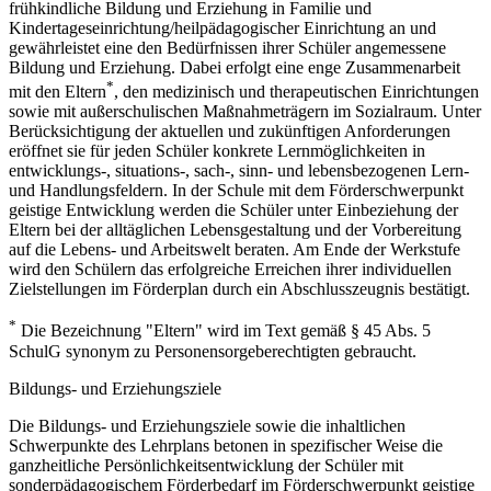
frühkindliche Bildung und Erziehung in Familie und
Kindertageseinrichtung/heilpädagogischer Einrichtung an und
gewährleistet eine den Bedürfnissen ihrer Schüler angemessene
Bildung und Erziehung. Dabei erfolgt eine enge Zusammenarbeit
*
mit den Eltern
, den medizinisch und therapeutischen Einrichtungen
sowie mit außerschulischen Maßnahmeträgern im Sozialraum. Unter
Berücksichtigung der aktuellen und zukünftigen Anforderungen
eröffnet sie für jeden Schüler konkrete Lernmöglichkeiten in
entwicklungs-, situations-, sach-, sinn- und lebensbezogenen Lern-
und Handlungsfeldern. In der Schule mit dem Förderschwerpunkt
geistige Entwicklung werden die Schüler unter Einbeziehung der
Eltern bei der alltäglichen Lebensgestaltung und der Vorbereitung
auf die Lebens- und Arbeitswelt beraten. Am Ende der Werkstufe
wird den Schülern das erfolgreiche Erreichen ihrer individuellen
Zielstellungen im Förderplan durch ein Abschlusszeugnis bestätigt.
*
Die Bezeichnung "Eltern" wird im Text gemäß § 45 Abs. 5
SchulG synonym zu Personensorgeberechtigten gebraucht.
Bildungs- und Erziehungsziele
Die Bildungs- und Erziehungsziele sowie die inhaltlichen
Schwerpunkte des Lehrplans betonen in spezifischer Weise die
ganzheitliche Persönlichkeitsentwicklung der Schüler mit
sonderpädagogischem Förderbedarf im Förderschwerpunkt geistige