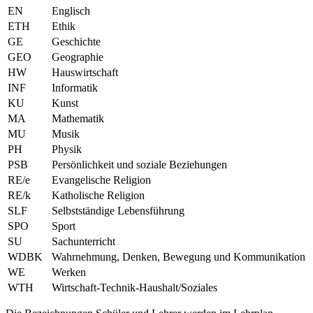
EN
Englisch
ETH
Ethik
GE
Geschichte
GEO
Geographie
HW
Hauswirtschaft
INF
Informatik
KU
Kunst
MA
Mathematik
MU
Musik
PH
Physik
PSB
Persönlichkeit und soziale Beziehungen
RE/e
Evangelische Religion
RE/k
Katholische Religion
SLF
Selbstständige Lebensführung
SPO
Sport
SU
Sachunterricht
WDBK
Wahrnehmung, Denken, Bewegung und Kommunikation
WE
Werken
WTH
Wirtschaft-Technik-Haushalt/Soziales