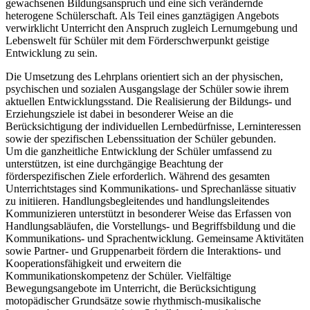
gewachsenen Bildungsanspruch und eine sich verändernde
heterogene Schülerschaft. Als Teil eines ganztägigen Angebots
verwirklicht Unterricht den Anspruch zugleich Lernumgebung und
Lebenswelt für Schüler mit dem Förderschwerpunkt geistige
Entwicklung zu sein.
Die Umsetzung des Lehrplans orientiert sich an der physischen,
psychischen und sozialen Ausgangslage der Schüler sowie ihrem
aktuellen Entwicklungsstand. Die Realisierung der Bildungs- und
Erziehungsziele ist dabei in besonderer Weise an die
Berücksichtigung der individuellen Lernbedürfnisse, Lerninteressen
sowie der spezifischen Lebenssituation der Schüler gebunden.
Um die ganzheitliche Entwicklung der Schüler umfassend zu
unterstützen, ist eine durchgängige Beachtung der
förderspezifischen Ziele erforderlich. Während des gesamten
Unterrichtstages sind Kommunikations- und Sprechanlässe situativ
zu initiieren. Handlungsbegleitendes und handlungsleitendes
Kommunizieren unterstützt in besonderer Weise das Erfassen von
Handlungsabläufen, die Vorstellungs- und Begriffsbildung und die
Kommunikations- und Sprachentwicklung. Gemeinsame Aktivitäten
sowie Partner- und Gruppenarbeit fördern die Interaktions- und
Kooperationsfähigkeit und erweitern die
Kommunikationskompetenz der Schüler. Vielfältige
Bewegungsangebote im Unterricht, die Berücksichtigung
motopädischer Grundsätze sowie rhythmisch-musikalische