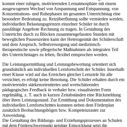
kommt einer ruhigen, motivierenden Lernatmosphäre mit einem
ausgewogenen Wechsel von Anspannung und Entspannung, von
Konzentrations- und Ruhephasen im gesamten Unterrichtstag eine
besondere Bedeutung zu. Reizüberflutung sollte vermieden werden,
individuellen Belastungsgrenzen einzelner Schüler ist durch
passfähige Angebote Rechnung zu tragen. In Gestaltung des
Unterrichts durch zu Blöcken zusammengefassten Stunden mit
beweglichen Pausenzeiten kann der Heterogenität der Schülerschaft
und dem Anspruch, Selbstversorgung und medizinisch-
therapeutische sowie pflegerische Maßnahmen als integralen Teil
des Unterrichtstages zu leben, flexibel entsprochen werden.
Die Leistungsermittlung und Leistungsbewertung orientiert sich
grundsätzlich am individuellen Lernfortschritt der Schüler. Innerhalb
einer Klasse wird auf das Erreichen gleicher Lernziele für alle
verzichtet, es erfolgt keine Benotung. Die Schüler erhalten durch ein
motivierendes stärkenorientiertes und wertschätzendes
pädagogisches Feedback in verbaler bzw. visualisierter Form
regelmäßig, z. T. auch in kurzen Zeitabständen eine Rückmeldung
über ihren Leistungsstand. Zur Ermittlung und Dokumentation des
individuellen Lernfortschrittes kommen neben dem Förderplan
zusätzlich Beobachtungsbögen bzw. Kompetenzraster zur
Anwendung.
Die Gestaltung des Bildungs- und Erziehungsprozesses an Schulen
mit dem Förderschwerpunkt geistige Entwicklung setzt die