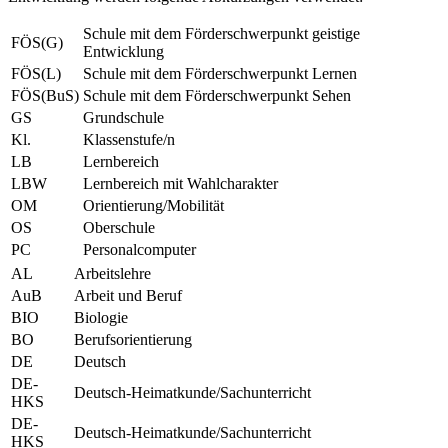
Schule mit dem Förderschwerpunkt geistige
FÖS(G)
Entwicklung
FÖS(L)
Schule mit dem Förderschwerpunkt Lernen
FÖS(BuS)
Schule mit dem Förderschwerpunkt Sehen
GS
Grundschule
Kl.
Klassenstufe/n
LB
Lernbereich
LBW
Lernbereich mit Wahlcharakter
OM
Orientierung/Mobilität
OS
Oberschule
PC
Personalcomputer
AL
Arbeitslehre
AuB
Arbeit und Beruf
BIO
Biologie
BO
Berufsorientierung
DE
Deutsch
DE-
Deutsch-Heimatkunde/Sachunterricht
HKS
DE-
Deutsch-Heimatkunde/Sachunterricht
HKS