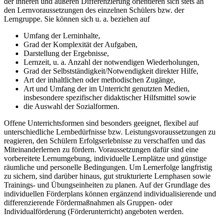
der inneren und äußeren Differenzierung orientieren sich stets an
den Lernvoraussetzungen des einzelnen Schülers bzw. der
Lerngruppe. Sie können sich u. a. beziehen auf
Umfang der Lerninhalte,
Grad der Komplexität der Aufgaben,
Darstellung der Ergebnisse,
Lernzeit, u. a. Anzahl der notwendigen Wiederholungen,
Grad der Selbstständigkeit/Notwendigkeit direkter Hilfe,
Art der inhaltlichen oder methodischen Zugänge,
Art und Umfang der im Unterricht genutzten Medien,
insbesondere spezifischer didaktischer Hilfsmittel sowie
die Auswahl der Sozialformen.
Offene Unterrichtsformen sind besonders geeignet, flexibel auf
unterschiedliche Lernbedürfnisse bzw. Leistungsvoraussetzungen zu
reagieren, den Schülern Erfolgserlebnisse zu verschaffen und das
Miteinanderlernen zu fördern. Voraussetzungen dafür sind eine
vorbereitete Lernumgebung, individuelle Lernplätze und günstige
räumliche und personelle Bedingungen. Um Lernerfolge langfristig
zu sichern, sind darüber hinaus, gut strukturierte Lernphasen sowie
Trainings- und Übungseinheiten zu planen. Auf der Grundlage des
individuellen Förderplans können ergänzend individualisierende und
differenzierende Fördermaßnahmen als Gruppen- oder
Individualförderung (Förderunterricht) angeboten werden.