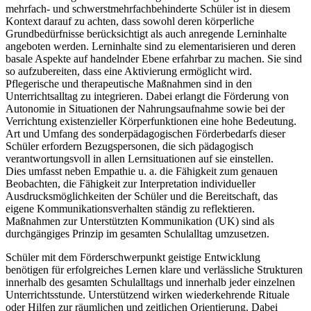
mehrfach- und schwerstmehrfachbehinderte Schüler ist in diesem
Kontext darauf zu achten, dass sowohl deren körperliche
Grundbedürfnisse berücksichtigt als auch anregende Lerninhalte
angeboten werden. Lerninhalte sind zu elementarisieren und deren
basale Aspekte auf handelnder Ebene erfahrbar zu machen. Sie sind
so aufzubereiten, dass eine Aktivierung ermöglicht wird.
Pflegerische und therapeutische Maßnahmen sind in den
Unterrichtsalltag zu integrieren. Dabei erlangt die Förderung von
Autonomie in Situationen der Nahrungsaufnahme sowie bei der
Verrichtung existenzieller Körperfunktionen eine hohe Bedeutung.
Art und Umfang des sonderpädagogischen Förderbedarfs dieser
Schüler erfordern Bezugspersonen, die sich pädagogisch
verantwortungsvoll in allen Lernsituationen auf sie einstellen.
Dies umfasst neben Empathie u. a. die Fähigkeit zum genauen
Beobachten, die Fähigkeit zur Interpretation individueller
Ausdrucksmöglichkeiten der Schüler und die Bereitschaft, das
eigene Kommunikationsverhalten ständig zu reflektieren.
Maßnahmen zur Unterstützten Kommunikation (UK) sind als
durchgängiges Prinzip im gesamten Schulalltag umzusetzen.
Schüler mit dem Förderschwerpunkt geistige Entwicklung
benötigen für erfolgreiches Lernen klare und verlässliche Strukturen
innerhalb des gesamten Schulalltags und innerhalb jeder einzelnen
Unterrichtsstunde. Unterstützend wirken wiederkehrende Rituale
oder Hilfen zur räumlichen und zeitlichen Orientierung. Dabei