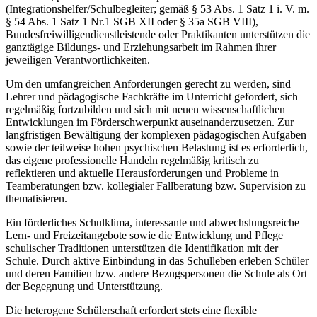
(Integrationshelfer/Schulbegleiter; gemäß § 53 Abs. 1 Satz 1 i. V. m.
§ 54 Abs. 1 Satz 1 Nr.1 SGB XII oder § 35a SGB VIII),
Bundesfreiwilligendienstleistende oder Praktikanten unterstützen die
ganztägige Bildungs- und Erziehungsarbeit im Rahmen ihrer
jeweiligen Verantwortlichkeiten.
Um den umfangreichen Anforderungen gerecht zu werden, sind
Lehrer und pädagogische Fachkräfte im Unterricht gefordert, sich
regelmäßig fortzubilden und sich mit neuen wissenschaftlichen
Entwicklungen im Förderschwerpunkt auseinanderzusetzen. Zur
langfristigen Bewältigung der komplexen pädagogischen Aufgaben
sowie der teilweise hohen psychischen Belastung ist es erforderlich,
das eigene professionelle Handeln regelmäßig kritisch zu
reflektieren und aktuelle Herausforderungen und Probleme in
Teamberatungen bzw. kollegialer Fallberatung bzw. Supervision zu
thematisieren.
Ein förderliches Schulklima, interessante und abwechslungsreiche
Lern- und Freizeitangebote sowie die Entwicklung und Pflege
schulischer Traditionen unterstützen die Identifikation mit der
Schule. Durch aktive Einbindung in das Schulleben erleben Schüler
und deren Familien bzw. andere Bezugspersonen die Schule als Ort
der Begegnung und Unterstützung.
Die heterogene Schülerschaft erfordert stets eine flexible