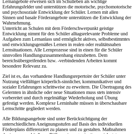
Lernangebote erweisen sich im Schulleben als wichtige
Erfahrungsfelder und unterstützen die motorische, psychomotorische
und psychosoziale Entwicklung der Schüler. Lernen mit allen
Sinnen und basale Förderangebote unterstützen die Entwicklung der
Wahrnehmung.
Unterricht an Schulen mit dem Förderschwerpunkt geistige
Entwicklung nimmt für den Schüler alltagsrelevante Probleme und
Aufgaben zum Lernanlass und ermöglicht aktives, selbstbestimmtes
und entwicklungsgemäßes Lernen in realen oder realitätsnahen
Lernsituationen. Alle Lernprozesse sind in einen für die Schüler
sinnvollen Handlungszusammenhang einzubetten. Dem
bereichsübergreifenden bzw. -verbindenden Arbeiten kommt
besondere Relevanz zu.
Ziel ist es, das vorhandene Handlungsrepertoire der Schüler unter
Nutzung vielfältiger körperlich-sinnlicher, kommunikativer und
sozialer Erfahrungen schrittweise zu erweitern. Die Übertragung des
Gelernten in ähnliche oder neue Situationen muss stets intensiv
vorbereitet und durch regelmäßige Wiederholung und Übung
gefestigt werden. Komplexe Lerninhalte müssen in überschaubare
Lernschritte gegliedert werden.
Alle Bildungsangebote sind unter Berücksichtigung der
unterschiedlichen Aneignungsstufen auf Basis des individuellen
Förderplans differenziert zu planen und zu gestalten. Maßnahmen