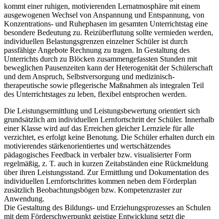
kommt einer ruhigen, motivierenden Lernatmosphäre mit einem
ausgewogenen Wechsel von Anspannung und Entspannung, von
Konzentrations- und Ruhephasen im gesamten Unterrichtstag eine
besondere Bedeutung zu. Reizüberflutung sollte vermieden werden,
individuellen Belastungsgrenzen einzelner Schüler ist durch
passfähige Angebote Rechnung zu tragen. In Gestaltung des
Unterrichts durch zu Blöcken zusammengefassten Stunden mit
beweglichen Pausenzeiten kann der Heterogenität der Schülerschaft
und dem Anspruch, Selbstversorgung und medizinisch-
therapeutische sowie pflegerische Maßnahmen als integralen Teil
des Unterrichtstages zu leben, flexibel entsprochen werden.
Die Leistungsermittlung und Leistungsbewertung orientiert sich
grundsätzlich am individuellen Lernfortschritt der Schüler. Innerhalb
einer Klasse wird auf das Erreichen gleicher Lernziele für alle
verzichtet, es erfolgt keine Benotung. Die Schüler erhalten durch ein
motivierendes stärkenorientiertes und wertschätzendes
pädagogisches Feedback in verbaler bzw. visualisierter Form
regelmäßig, z. T. auch in kurzen Zeitabständen eine Rückmeldung
über ihren Leistungsstand. Zur Ermittlung und Dokumentation des
individuellen Lernfortschrittes kommen neben dem Förderplan
zusätzlich Beobachtungsbögen bzw. Kompetenzraster zur
Anwendung.
Die Gestaltung des Bildungs- und Erziehungsprozesses an Schulen
mit dem Förderschwerpunkt geistige Entwicklung setzt die