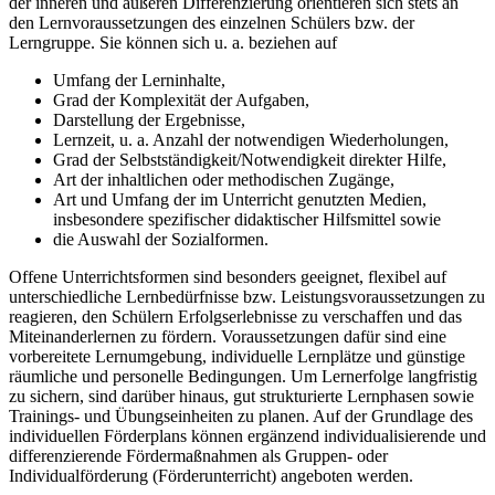
der inneren und äußeren Differenzierung orientieren sich stets an
den Lernvoraussetzungen des einzelnen Schülers bzw. der
Lerngruppe. Sie können sich u. a. beziehen auf
Umfang der Lerninhalte,
Grad der Komplexität der Aufgaben,
Darstellung der Ergebnisse,
Lernzeit, u. a. Anzahl der notwendigen Wiederholungen,
Grad der Selbstständigkeit/Notwendigkeit direkter Hilfe,
Art der inhaltlichen oder methodischen Zugänge,
Art und Umfang der im Unterricht genutzten Medien,
insbesondere spezifischer didaktischer Hilfsmittel sowie
die Auswahl der Sozialformen.
Offene Unterrichtsformen sind besonders geeignet, flexibel auf
unterschiedliche Lernbedürfnisse bzw. Leistungsvoraussetzungen zu
reagieren, den Schülern Erfolgserlebnisse zu verschaffen und das
Miteinanderlernen zu fördern. Voraussetzungen dafür sind eine
vorbereitete Lernumgebung, individuelle Lernplätze und günstige
räumliche und personelle Bedingungen. Um Lernerfolge langfristig
zu sichern, sind darüber hinaus, gut strukturierte Lernphasen sowie
Trainings- und Übungseinheiten zu planen. Auf der Grundlage des
individuellen Förderplans können ergänzend individualisierende und
differenzierende Fördermaßnahmen als Gruppen- oder
Individualförderung (Förderunterricht) angeboten werden.