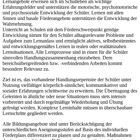
Lernangebote erweisen sich im Schulleben als wichtige
Erfahrungsfelder und unterstützen die motorische, psychomotorische
und psychosoziale Entwicklung der Schüler. Lernen mit allen
Sinnen und basale Förderangebote unterstützen die Entwicklung der
Wahrnehmung.
Unterricht an Schulen mit dem Förderschwerpunkt geistige
Entwicklung nimmt für den Schüler alltagsrelevante Probleme und
Aufgaben zum Lernanlass und ermöglicht aktives, selbstbestimmtes
und entwicklungsgemäßes Lernen in realen oder realitätsnahen
Lernsituationen. Alle Lernprozesse sind in einen für die Schüler
sinnvollen Handlungszusammenhang einzubetten. Dem
bereichsübergreifenden bzw. -verbindenden Arbeiten kommt
besondere Relevanz zu.
Ziel ist es, das vorhandene Handlungsrepertoire der Schüler unter
Nutzung vielfältiger körperlich-sinnlicher, kommunikativer und
sozialer Erfahrungen schrittweise zu erweitern. Die Übertragung des
Gelernten in ähnliche oder neue Situationen muss stets intensiv
vorbereitet und durch regelmäßige Wiederholung und Übung
gefestigt werden. Komplexe Lerninhalte müssen in überschaubare
Lernschritte gegliedert werden.
Alle Bildungsangebote sind unter Berücksichtigung der
unterschiedlichen Aneignungsstufen auf Basis des individuellen
Förderplans differenziert zu planen und zu gestalten. Maßnahmen