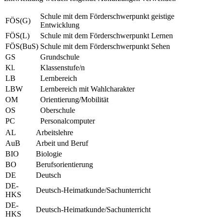
Schule mit dem Förderschwerpunkt geistige
FÖS(G)
Entwicklung
FÖS(L)
Schule mit dem Förderschwerpunkt Lernen
FÖS(BuS)
Schule mit dem Förderschwerpunkt Sehen
GS
Grundschule
Kl.
Klassenstufe/n
LB
Lernbereich
LBW
Lernbereich mit Wahlcharakter
OM
Orientierung/Mobilität
OS
Oberschule
PC
Personalcomputer
AL
Arbeitslehre
AuB
Arbeit und Beruf
BIO
Biologie
BO
Berufsorientierung
DE
Deutsch
DE-
Deutsch-Heimatkunde/Sachunterricht
HKS
DE-
Deutsch-Heimatkunde/Sachunterricht
HKS