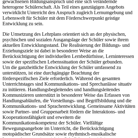
gewachsenen Bildungsanspruch und eine sich verändernde
heterogene Schülerschaft. Als Teil eines ganztägigen Angebots
verwirklicht Unterricht den Anspruch zugleich Lernumgebung und
Lebenswelt für Schüler mit dem Förderschwerpunkt geistige
Entwicklung zu sein.
Die Umsetzung des Lehrplans orientiert sich an der physischen,
psychischen und sozialen Ausgangslage der Schüler sowie ihrem
aktuellen Entwicklungsstand. Die Realisierung der Bildungs- und
Erziehungsziele ist dabei in besonderer Weise an die
Berücksichtigung der individuellen Lernbedürfnisse, Lerninteressen
sowie der spezifischen Lebenssituation der Schüler gebunden.
Um die ganzheitliche Entwicklung der Schüler umfassend zu
unterstützen, ist eine durchgängige Beachtung der
förderspezifischen Ziele erforderlich. Während des gesamten
Unterrichtstages sind Kommunikations- und Sprechanlässe situativ
zu initiieren. Handlungsbegleitendes und handlungsleitendes
Kommunizieren unterstützt in besonderer Weise das Erfassen von
Handlungsabläufen, die Vorstellungs- und Begriffsbildung und die
Kommunikations- und Sprachentwicklung. Gemeinsame Aktivitäten
sowie Partner- und Gruppenarbeit fördern die Interaktions- und
Kooperationsfähigkeit und erweitern die
Kommunikationskompetenz der Schüler. Vielfältige
Bewegungsangebote im Unterricht, die Berücksichtigung
motopädischer Grundsätze sowie rhythmisch-musikalische