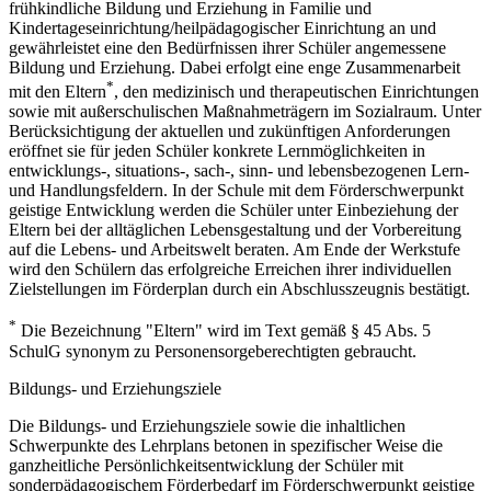
frühkindliche Bildung und Erziehung in Familie und
Kindertageseinrichtung/heilpädagogischer Einrichtung an und
gewährleistet eine den Bedürfnissen ihrer Schüler angemessene
Bildung und Erziehung. Dabei erfolgt eine enge Zusammenarbeit
*
mit den Eltern
, den medizinisch und therapeutischen Einrichtungen
sowie mit außerschulischen Maßnahmeträgern im Sozialraum. Unter
Berücksichtigung der aktuellen und zukünftigen Anforderungen
eröffnet sie für jeden Schüler konkrete Lernmöglichkeiten in
entwicklungs-, situations-, sach-, sinn- und lebensbezogenen Lern-
und Handlungsfeldern. In der Schule mit dem Förderschwerpunkt
geistige Entwicklung werden die Schüler unter Einbeziehung der
Eltern bei der alltäglichen Lebensgestaltung und der Vorbereitung
auf die Lebens- und Arbeitswelt beraten. Am Ende der Werkstufe
wird den Schülern das erfolgreiche Erreichen ihrer individuellen
Zielstellungen im Förderplan durch ein Abschlusszeugnis bestätigt.
*
Die Bezeichnung "Eltern" wird im Text gemäß § 45 Abs. 5
SchulG synonym zu Personensorgeberechtigten gebraucht.
Bildungs- und Erziehungsziele
Die Bildungs- und Erziehungsziele sowie die inhaltlichen
Schwerpunkte des Lehrplans betonen in spezifischer Weise die
ganzheitliche Persönlichkeitsentwicklung der Schüler mit
sonderpädagogischem Förderbedarf im Förderschwerpunkt geistige