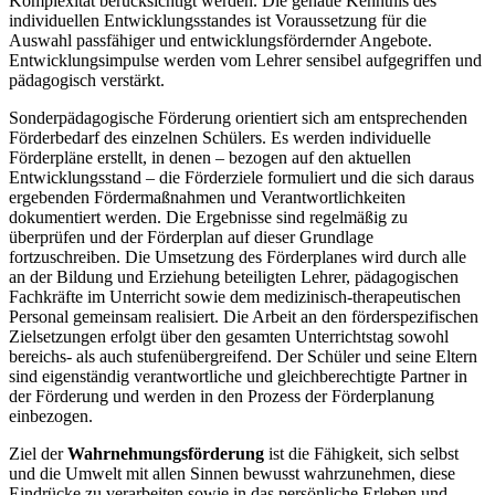
Komplexität berücksichtigt werden. Die genaue Kenntnis des
individuellen Entwicklungsstandes ist Voraussetzung für die
Auswahl passfähiger und entwicklungsfördernder Angebote.
Entwicklungsimpulse werden vom Lehrer sensibel aufgegriffen und
pädagogisch verstärkt.
Sonderpädagogische Förderung orientiert sich am entsprechenden
Förderbedarf des einzelnen Schülers. Es werden individuelle
Förderpläne erstellt, in denen – bezogen auf den aktuellen
Entwicklungsstand – die Förderziele formuliert und die sich daraus
ergebenden Fördermaßnahmen und Verantwortlichkeiten
dokumentiert werden. Die Ergebnisse sind regelmäßig zu
überprüfen und der Förderplan auf dieser Grundlage
fortzuschreiben. Die Umsetzung des Förderplanes wird durch alle
an der Bildung und Erziehung beteiligten Lehrer, pädagogischen
Fachkräfte im Unterricht sowie dem medizinisch-therapeutischen
Personal gemeinsam realisiert. Die Arbeit an den förderspezifischen
Zielsetzungen erfolgt über den gesamten Unterrichtstag sowohl
bereichs- als auch stufenübergreifend. Der Schüler und seine Eltern
sind eigenständig verantwortliche und gleichberechtigte Partner in
der Förderung und werden in den Prozess der Förderplanung
einbezogen.
Ziel der
Wahrnehmungsförderung
ist die Fähigkeit, sich selbst
und die Umwelt mit allen Sinnen bewusst wahrzunehmen, diese
Eindrücke zu verarbeiten sowie in das persönliche Erleben und