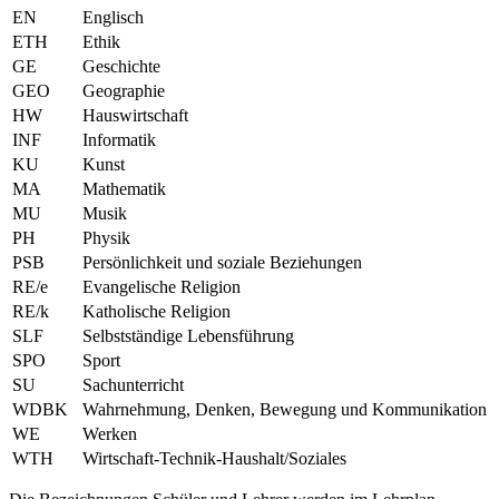
EN
Englisch
ETH
Ethik
GE
Geschichte
GEO
Geographie
HW
Hauswirtschaft
INF
Informatik
KU
Kunst
MA
Mathematik
MU
Musik
PH
Physik
PSB
Persönlichkeit und soziale Beziehungen
RE/e
Evangelische Religion
RE/k
Katholische Religion
SLF
Selbstständige Lebensführung
SPO
Sport
SU
Sachunterricht
WDBK
Wahrnehmung, Denken, Bewegung und Kommunikation
WE
Werken
WTH
Wirtschaft-Technik-Haushalt/Soziales