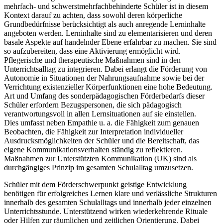
mehrfach- und schwerstmehrfachbehinderte Schüler ist in diesem
Kontext darauf zu achten, dass sowohl deren körperliche
Grundbedürfnisse berücksichtigt als auch anregende Lerninhalte
angeboten werden. Lerninhalte sind zu elementarisieren und deren
basale Aspekte auf handelnder Ebene erfahrbar zu machen. Sie sind
so aufzubereiten, dass eine Aktivierung ermöglicht wird.
Pflegerische und therapeutische Maßnahmen sind in den
Unterrichtsalltag zu integrieren. Dabei erlangt die Förderung von
Autonomie in Situationen der Nahrungsaufnahme sowie bei der
Verrichtung existenzieller Körperfunktionen eine hohe Bedeutung.
Art und Umfang des sonderpädagogischen Förderbedarfs dieser
Schüler erfordern Bezugspersonen, die sich pädagogisch
verantwortungsvoll in allen Lernsituationen auf sie einstellen.
Dies umfasst neben Empathie u. a. die Fähigkeit zum genauen
Beobachten, die Fähigkeit zur Interpretation individueller
Ausdrucksmöglichkeiten der Schüler und die Bereitschaft, das
eigene Kommunikationsverhalten ständig zu reflektieren.
Maßnahmen zur Unterstützten Kommunikation (UK) sind als
durchgängiges Prinzip im gesamten Schulalltag umzusetzen.
Schüler mit dem Förderschwerpunkt geistige Entwicklung
benötigen für erfolgreiches Lernen klare und verlässliche Strukturen
innerhalb des gesamten Schulalltags und innerhalb jeder einzelnen
Unterrichtsstunde. Unterstützend wirken wiederkehrende Rituale
oder Hilfen zur räumlichen und zeitlichen Orientierung. Dabei