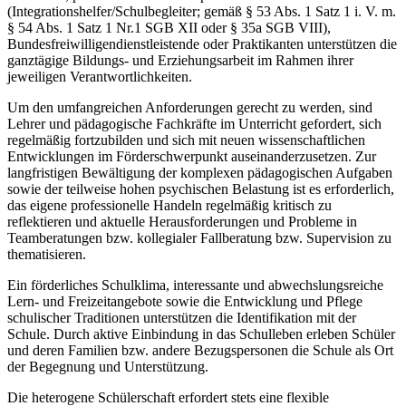
(Integrationshelfer/Schulbegleiter; gemäß § 53 Abs. 1 Satz 1 i. V. m.
§ 54 Abs. 1 Satz 1 Nr.1 SGB XII oder § 35a SGB VIII),
Bundesfreiwilligendienstleistende oder Praktikanten unterstützen die
ganztägige Bildungs- und Erziehungsarbeit im Rahmen ihrer
jeweiligen Verantwortlichkeiten.
Um den umfangreichen Anforderungen gerecht zu werden, sind
Lehrer und pädagogische Fachkräfte im Unterricht gefordert, sich
regelmäßig fortzubilden und sich mit neuen wissenschaftlichen
Entwicklungen im Förderschwerpunkt auseinanderzusetzen. Zur
langfristigen Bewältigung der komplexen pädagogischen Aufgaben
sowie der teilweise hohen psychischen Belastung ist es erforderlich,
das eigene professionelle Handeln regelmäßig kritisch zu
reflektieren und aktuelle Herausforderungen und Probleme in
Teamberatungen bzw. kollegialer Fallberatung bzw. Supervision zu
thematisieren.
Ein förderliches Schulklima, interessante und abwechslungsreiche
Lern- und Freizeitangebote sowie die Entwicklung und Pflege
schulischer Traditionen unterstützen die Identifikation mit der
Schule. Durch aktive Einbindung in das Schulleben erleben Schüler
und deren Familien bzw. andere Bezugspersonen die Schule als Ort
der Begegnung und Unterstützung.
Die heterogene Schülerschaft erfordert stets eine flexible