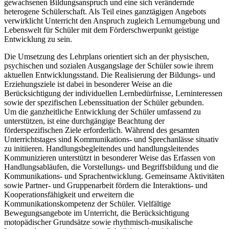
gewachsenen Bildungsanspruch und eine sich verändernde
heterogene Schülerschaft. Als Teil eines ganztägigen Angebots
verwirklicht Unterricht den Anspruch zugleich Lernumgebung und
Lebenswelt für Schüler mit dem Förderschwerpunkt geistige
Entwicklung zu sein.
Die Umsetzung des Lehrplans orientiert sich an der physischen,
psychischen und sozialen Ausgangslage der Schüler sowie ihrem
aktuellen Entwicklungsstand. Die Realisierung der Bildungs- und
Erziehungsziele ist dabei in besonderer Weise an die
Berücksichtigung der individuellen Lernbedürfnisse, Lerninteressen
sowie der spezifischen Lebenssituation der Schüler gebunden.
Um die ganzheitliche Entwicklung der Schüler umfassend zu
unterstützen, ist eine durchgängige Beachtung der
förderspezifischen Ziele erforderlich. Während des gesamten
Unterrichtstages sind Kommunikations- und Sprechanlässe situativ
zu initiieren. Handlungsbegleitendes und handlungsleitendes
Kommunizieren unterstützt in besonderer Weise das Erfassen von
Handlungsabläufen, die Vorstellungs- und Begriffsbildung und die
Kommunikations- und Sprachentwicklung. Gemeinsame Aktivitäten
sowie Partner- und Gruppenarbeit fördern die Interaktions- und
Kooperationsfähigkeit und erweitern die
Kommunikationskompetenz der Schüler. Vielfältige
Bewegungsangebote im Unterricht, die Berücksichtigung
motopädischer Grundsätze sowie rhythmisch-musikalische