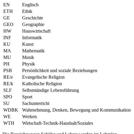
EN
Englisch
ETH
Ethik
GE
Geschichte
GEO
Geographie
HW
Hauswirtschaft
INF
Informatik
KU
Kunst
MA
Mathematik
MU
Musik
PH
Physik
PSB
Persönlichkeit und soziale Beziehungen
RE/e
Evangelische Religion
RE/k
Katholische Religion
SLF
Selbstständige Lebensführung
SPO
Sport
SU
Sachunterricht
WDBK
Wahrnehmung, Denken, Bewegung und Kommunikation
WE
Werken
WTH
Wirtschaft-Technik-Haushalt/Soziales