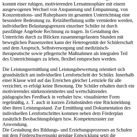
kommt einer ruhigen, motivierenden Lernatmosphäre mit einem
ausgewogenen Wechsel von Anspannung und Entspannung, von
Konzentrations- und Ruhephasen im gesamten Unterrichtstag eine
besondere Bedeutung zu. Reizüberflutung sollte vermieden werden,
individuellen Belastungsgrenzen einzelner Schüler ist durch
passfähige Angebote Rechnung zu tragen. In Gestaltung des
Unterrichts durch zu Blöcken zusammengefassten Stunden mit
beweglichen Pausenzeiten kann der Heterogenität der Schülerschaft
und dem Anspruch, Selbstversorgung und medizinisch-
therapeutische sowie pflegerische Maßnahmen als integralen Teil
des Unterrichtstages zu leben, flexibel entsprochen werden.
Die Leistungsermittlung und Leistungsbewertung orientiert sich
grundsätzlich am individuellen Lernfortschritt der Schüler. Innerhalb
einer Klasse wird auf das Erreichen gleicher Lernziele für alle
verzichtet, es erfolgt keine Benotung. Die Schüler erhalten durch ein
motivierendes stärkenorientiertes und wertschätzendes
pädagogisches Feedback in verbaler bzw. visualisierter Form
regelmäßig, z. T. auch in kurzen Zeitabständen eine Rückmeldung
über ihren Leistungsstand. Zur Ermittlung und Dokumentation des
individuellen Lernfortschrittes kommen neben dem Förderplan
zusätzlich Beobachtungsbögen bzw. Kompetenzraster zur
Anwendung.
Die Gestaltung des Bildungs- und Erziehungsprozesses an Schulen
mit dem Förderschwerpunkt geistige Entwicklung setzt die