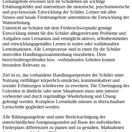
Lernangebote erweisen sich im Schulleben als wichtige
Erfahrungsfelder und unterstützen die motorische, psychomotorische
und psychosoziale Entwicklung der Schüler. Lernen mit allen
Sinnen und basale Förderangebote unterstützen die Entwicklung der
Wahrnehmung.
Unterricht an Schulen mit dem Förderschwerpunkt geistige
Entwicklung nimmt für den Schüler alltagsrelevante Probleme und
Aufgaben zum Lernanlass und ermöglicht aktives, selbstbestimmtes
und entwicklungsgemäßes Lernen in realen oder realitätsnahen
Lernsituationen. Alle Lernprozesse sind in einen für die Schüler
sinnvollen Handlungszusammenhang einzubetten. Dem
bereichsübergreifenden bzw. -verbindenden Arbeiten kommt
besondere Relevanz zu.
Ziel ist es, das vorhandene Handlungsrepertoire der Schüler unter
Nutzung vielfältiger körperlich-sinnlicher, kommunikativer und
sozialer Erfahrungen schrittweise zu erweitern. Die Übertragung des
Gelernten in ähnliche oder neue Situationen muss stets intensiv
vorbereitet und durch regelmäßige Wiederholung und Übung
gefestigt werden. Komplexe Lerninhalte müssen in überschaubare
Lernschritte gegliedert werden.
Alle Bildungsangebote sind unter Berücksichtigung der
unterschiedlichen Aneignungsstufen auf Basis des individuellen
Förderplans differenziert zu planen und zu gestalten. Maßnahmen