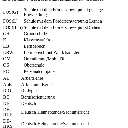
Schule mit dem Förderschwerpunkt geistige
FÖS(G)
Entwicklung
FÖS(L)
Schule mit dem Förderschwerpunkt Lernen
FÖS(BuS)
Schule mit dem Förderschwerpunkt Sehen
GS
Grundschule
Kl.
Klassenstufe/n
LB
Lernbereich
LBW
Lernbereich mit Wahlcharakter
OM
Orientierung/Mobilität
OS
Oberschule
PC
Personalcomputer
AL
Arbeitslehre
AuB
Arbeit und Beruf
BIO
Biologie
BO
Berufsorientierung
DE
Deutsch
DE-
Deutsch-Heimatkunde/Sachunterricht
HKS
DE-
Deutsch-Heimatkunde/Sachunterricht
HKS