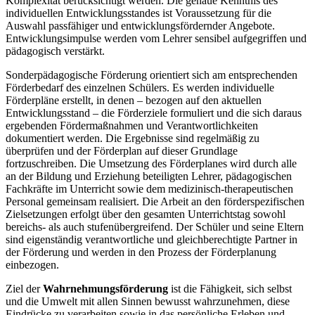
Komplexität berücksichtigt werden. Die genaue Kenntnis des
individuellen Entwicklungsstandes ist Voraussetzung für die
Auswahl passfähiger und entwicklungsfördernder Angebote.
Entwicklungsimpulse werden vom Lehrer sensibel aufgegriffen und
pädagogisch verstärkt.
Sonderpädagogische Förderung orientiert sich am entsprechenden
Förderbedarf des einzelnen Schülers. Es werden individuelle
Förderpläne erstellt, in denen – bezogen auf den aktuellen
Entwicklungsstand – die Förderziele formuliert und die sich daraus
ergebenden Fördermaßnahmen und Verantwortlichkeiten
dokumentiert werden. Die Ergebnisse sind regelmäßig zu
überprüfen und der Förderplan auf dieser Grundlage
fortzuschreiben. Die Umsetzung des Förderplanes wird durch alle
an der Bildung und Erziehung beteiligten Lehrer, pädagogischen
Fachkräfte im Unterricht sowie dem medizinisch-therapeutischen
Personal gemeinsam realisiert. Die Arbeit an den förderspezifischen
Zielsetzungen erfolgt über den gesamten Unterrichtstag sowohl
bereichs- als auch stufenübergreifend. Der Schüler und seine Eltern
sind eigenständig verantwortliche und gleichberechtigte Partner in
der Förderung und werden in den Prozess der Förderplanung
einbezogen.
Ziel der
Wahrnehmungsförderung
ist die Fähigkeit, sich selbst
und die Umwelt mit allen Sinnen bewusst wahrzunehmen, diese
Eindrücke zu verarbeiten sowie in das persönliche Erleben und