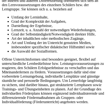
der inneren und äußeren Differenzierung orientieren sich stets an
den Lernvoraussetzungen des einzelnen Schülers bzw. der
Lerngruppe. Sie können sich u. a. beziehen auf
Umfang der Lerninhalte,
Grad der Komplexität der Aufgaben,
Darstellung der Ergebnisse,
Lernzeit, u. a. Anzahl der notwendigen Wiederholungen,
Grad der Selbstständigkeit/Notwendigkeit direkter Hilfe,
Art der inhaltlichen oder methodischen Zugänge,
Art und Umfang der im Unterricht genutzten Medien,
insbesondere spezifischer didaktischer Hilfsmittel sowie
die Auswahl der Sozialformen.
Offene Unterrichtsformen sind besonders geeignet, flexibel auf
unterschiedliche Lernbedürfnisse bzw. Leistungsvoraussetzungen zu
reagieren, den Schülern Erfolgserlebnisse zu verschaffen und das
Miteinanderlernen zu fördern. Voraussetzungen dafür sind eine
vorbereitete Lernumgebung, individuelle Lernplätze und günstige
räumliche und personelle Bedingungen. Um Lernerfolge langfristig
zu sichern, sind darüber hinaus, gut strukturierte Lernphasen sowie
Trainings- und Übungseinheiten zu planen. Auf der Grundlage des
individuellen Förderplans können ergänzend individualisierende und
differenzierende Fördermaßnahmen als Gruppen- oder
Individualförderung (Förderunterricht) angeboten werden.