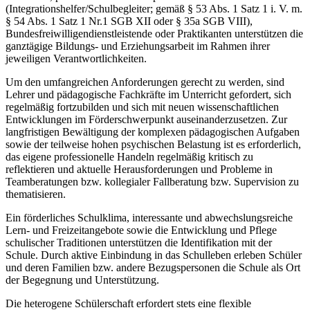
(Integrationshelfer/Schulbegleiter; gemäß § 53 Abs. 1 Satz 1 i. V. m.
§ 54 Abs. 1 Satz 1 Nr.1 SGB XII oder § 35a SGB VIII),
Bundesfreiwilligendienstleistende oder Praktikanten unterstützen die
ganztägige Bildungs- und Erziehungsarbeit im Rahmen ihrer
jeweiligen Verantwortlichkeiten.
Um den umfangreichen Anforderungen gerecht zu werden, sind
Lehrer und pädagogische Fachkräfte im Unterricht gefordert, sich
regelmäßig fortzubilden und sich mit neuen wissenschaftlichen
Entwicklungen im Förderschwerpunkt auseinanderzusetzen. Zur
langfristigen Bewältigung der komplexen pädagogischen Aufgaben
sowie der teilweise hohen psychischen Belastung ist es erforderlich,
das eigene professionelle Handeln regelmäßig kritisch zu
reflektieren und aktuelle Herausforderungen und Probleme in
Teamberatungen bzw. kollegialer Fallberatung bzw. Supervision zu
thematisieren.
Ein förderliches Schulklima, interessante und abwechslungsreiche
Lern- und Freizeitangebote sowie die Entwicklung und Pflege
schulischer Traditionen unterstützen die Identifikation mit der
Schule. Durch aktive Einbindung in das Schulleben erleben Schüler
und deren Familien bzw. andere Bezugspersonen die Schule als Ort
der Begegnung und Unterstützung.
Die heterogene Schülerschaft erfordert stets eine flexible