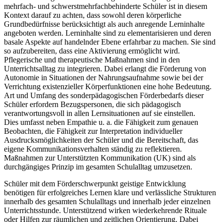
mehrfach- und schwerstmehrfachbehinderte Schüler ist in diesem
Kontext darauf zu achten, dass sowohl deren körperliche
Grundbedürfnisse berücksichtigt als auch anregende Lerninhalte
angeboten werden. Lerninhalte sind zu elementarisieren und deren
basale Aspekte auf handelnder Ebene erfahrbar zu machen. Sie sind
so aufzubereiten, dass eine Aktivierung ermöglicht wird.
Pflegerische und therapeutische Maßnahmen sind in den
Unterrichtsalltag zu integrieren. Dabei erlangt die Förderung von
Autonomie in Situationen der Nahrungsaufnahme sowie bei der
Verrichtung existenzieller Körperfunktionen eine hohe Bedeutung.
Art und Umfang des sonderpädagogischen Förderbedarfs dieser
Schüler erfordern Bezugspersonen, die sich pädagogisch
verantwortungsvoll in allen Lernsituationen auf sie einstellen.
Dies umfasst neben Empathie u. a. die Fähigkeit zum genauen
Beobachten, die Fähigkeit zur Interpretation individueller
Ausdrucksmöglichkeiten der Schüler und die Bereitschaft, das
eigene Kommunikationsverhalten ständig zu reflektieren.
Maßnahmen zur Unterstützten Kommunikation (UK) sind als
durchgängiges Prinzip im gesamten Schulalltag umzusetzen.
Schüler mit dem Förderschwerpunkt geistige Entwicklung
benötigen für erfolgreiches Lernen klare und verlässliche Strukturen
innerhalb des gesamten Schulalltags und innerhalb jeder einzelnen
Unterrichtsstunde. Unterstützend wirken wiederkehrende Rituale
oder Hilfen zur räumlichen und zeitlichen Orientierung. Dabei