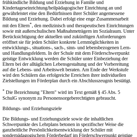
frühkindliche Bildung und Erziehung in Familie und
Kindertageseinrichtung/heilpädagogischer Einrichtung an und
gewährleistet eine den Bedürfnissen ihrer Schüler angemessene
Bildung und Erziehung. Dabei erfolgt eine enge Zusammenarbeit
*
mit den Eltern
, den medizinisch und therapeutischen Einrichtungen
sowie mit außerschulischen Maßnahmeträgern im Sozialraum. Unter
Berücksichtigung der aktuellen und zukünftigen Anforderungen
eröffnet sie für jeden Schüler konkrete Lernmöglichkeiten in
entwicklungs-, situations-, sach-, sinn- und lebensbezogenen Lern-
und Handlungsfeldern. In der Schule mit dem Förderschwerpunkt
geistige Entwicklung werden die Schüler unter Einbeziehung der
Eltern bei der alltäglichen Lebensgestaltung und der Vorbereitung
auf die Lebens- und Arbeitswelt beraten. Am Ende der Werkstufe
wird den Schülern das erfolgreiche Erreichen ihrer individuellen
Zielstellungen im Förderplan durch ein Abschlusszeugnis bestätigt.
*
Die Bezeichnung "Eltern" wird im Text gemäß § 45 Abs. 5
SchulG synonym zu Personensorgeberechtigten gebraucht.
Bildungs- und Erziehungsziele
Die Bildungs- und Erziehungsziele sowie die inhaltlichen
Schwerpunkte des Lehrplans betonen in spezifischer Weise die
ganzheitliche Persönlichkeitsentwicklung der Schüler mit
sonderpädagogischem Förderbedarf im Förderschwerpunkt geistige