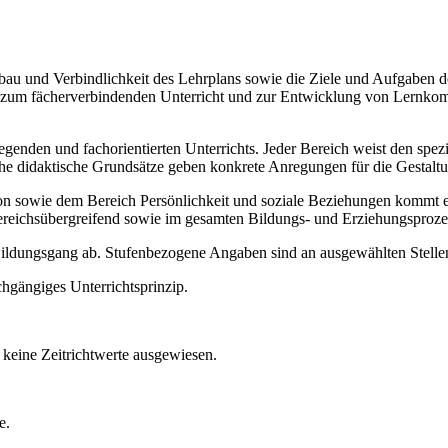
Aufbau und Verbindlichkeit des Lehrplans sowie die Ziele und Aufgaben
ise zum fächerverbindenden Unterricht und zur Entwicklung von Lernko
legenden und fachorientierten Unterrichts. Jeder Bereich weist den spe
sche didaktische Grundsätze geben konkrete Anregungen für die Gestalt
ie dem Bereich Persönlichkeit und soziale Beziehungen kommt ein b
ereichsübergreifend sowie im gesamten Bildungs- und Erziehungsproze
 Bildungsgang ab. Stufenbezogene Angaben sind an ausgewählten Stellen
chgängiges Unterrichtsprinzip.
keine Zeitrichtwerte ausgewiesen.
e.