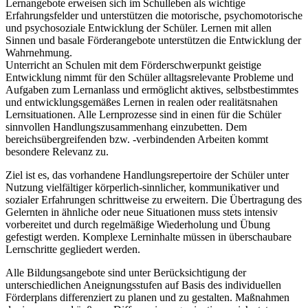
Lernangebote erweisen sich im Schulleben als wichtige
Erfahrungsfelder und unterstützen die motorische, psychomotorische
und psychosoziale Entwicklung der Schüler. Lernen mit allen
Sinnen und basale Förderangebote unterstützen die Entwicklung der
Wahrnehmung.
Unterricht an Schulen mit dem Förderschwerpunkt geistige
Entwicklung nimmt für den Schüler alltagsrelevante Probleme und
Aufgaben zum Lernanlass und ermöglicht aktives, selbstbestimmtes
und entwicklungsgemäßes Lernen in realen oder realitätsnahen
Lernsituationen. Alle Lernprozesse sind in einen für die Schüler
sinnvollen Handlungszusammenhang einzubetten. Dem
bereichsübergreifenden bzw. -verbindenden Arbeiten kommt
besondere Relevanz zu.
Ziel ist es, das vorhandene Handlungsrepertoire der Schüler unter
Nutzung vielfältiger körperlich-sinnlicher, kommunikativer und
sozialer Erfahrungen schrittweise zu erweitern. Die Übertragung des
Gelernten in ähnliche oder neue Situationen muss stets intensiv
vorbereitet und durch regelmäßige Wiederholung und Übung
gefestigt werden. Komplexe Lerninhalte müssen in überschaubare
Lernschritte gegliedert werden.
Alle Bildungsangebote sind unter Berücksichtigung der
unterschiedlichen Aneignungsstufen auf Basis des individuellen
Förderplans differenziert zu planen und zu gestalten. Maßnahmen