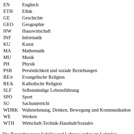
EN
Englisch
ETH
Ethik
GE
Geschichte
GEO
Geographie
HW
Hauswirtschaft
INF
Informatik
KU
Kunst
MA
Mathematik
MU
Musik
PH
Physik
PSB
Persönlichkeit und soziale Beziehungen
RE/e
Evangelische Religion
RE/k
Katholische Religion
SLF
Selbstständige Lebensführung
SPO
Sport
SU
Sachunterricht
WDBK
Wahrnehmung, Denken, Bewegung und Kommunikation
WE
Werken
WTH
Wirtschaft-Technik-Haushalt/Soziales