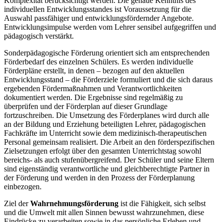
Komplexität berücksichtigt werden. Die genaue Kenntnis des
individuellen Entwicklungsstandes ist Voraussetzung für die
Auswahl passfähiger und entwicklungsfördernder Angebote.
Entwicklungsimpulse werden vom Lehrer sensibel aufgegriffen und
pädagogisch verstärkt.
Sonderpädagogische Förderung orientiert sich am entsprechenden
Förderbedarf des einzelnen Schülers. Es werden individuelle
Förderpläne erstellt, in denen – bezogen auf den aktuellen
Entwicklungsstand – die Förderziele formuliert und die sich daraus
ergebenden Fördermaßnahmen und Verantwortlichkeiten
dokumentiert werden. Die Ergebnisse sind regelmäßig zu
überprüfen und der Förderplan auf dieser Grundlage
fortzuschreiben. Die Umsetzung des Förderplanes wird durch alle
an der Bildung und Erziehung beteiligten Lehrer, pädagogischen
Fachkräfte im Unterricht sowie dem medizinisch-therapeutischen
Personal gemeinsam realisiert. Die Arbeit an den förderspezifischen
Zielsetzungen erfolgt über den gesamten Unterrichtstag sowohl
bereichs- als auch stufenübergreifend. Der Schüler und seine Eltern
sind eigenständig verantwortliche und gleichberechtigte Partner in
der Förderung und werden in den Prozess der Förderplanung
einbezogen.
Ziel der
Wahrnehmungsförderung
ist die Fähigkeit, sich selbst
und die Umwelt mit allen Sinnen bewusst wahrzunehmen, diese
Eindrücke zu verarbeiten sowie in das persönliche Erleben und