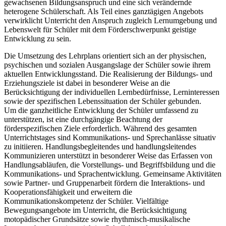
gewachsenen Bildungsanspruch und eine sich verändernde
heterogene Schülerschaft. Als Teil eines ganztägigen Angebots
verwirklicht Unterricht den Anspruch zugleich Lernumgebung und
Lebenswelt für Schüler mit dem Förderschwerpunkt geistige
Entwicklung zu sein.
Die Umsetzung des Lehrplans orientiert sich an der physischen,
psychischen und sozialen Ausgangslage der Schüler sowie ihrem
aktuellen Entwicklungsstand. Die Realisierung der Bildungs- und
Erziehungsziele ist dabei in besonderer Weise an die
Berücksichtigung der individuellen Lernbedürfnisse, Lerninteressen
sowie der spezifischen Lebenssituation der Schüler gebunden.
Um die ganzheitliche Entwicklung der Schüler umfassend zu
unterstützen, ist eine durchgängige Beachtung der
förderspezifischen Ziele erforderlich. Während des gesamten
Unterrichtstages sind Kommunikations- und Sprechanlässe situativ
zu initiieren. Handlungsbegleitendes und handlungsleitendes
Kommunizieren unterstützt in besonderer Weise das Erfassen von
Handlungsabläufen, die Vorstellungs- und Begriffsbildung und die
Kommunikations- und Sprachentwicklung. Gemeinsame Aktivitäten
sowie Partner- und Gruppenarbeit fördern die Interaktions- und
Kooperationsfähigkeit und erweitern die
Kommunikationskompetenz der Schüler. Vielfältige
Bewegungsangebote im Unterricht, die Berücksichtigung
motopädischer Grundsätze sowie rhythmisch-musikalische