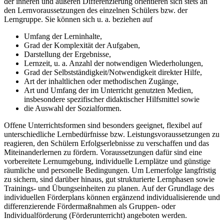
der inneren und äußeren Differenzierung orientieren sich stets an
den Lernvoraussetzungen des einzelnen Schülers bzw. der
Lerngruppe. Sie können sich u. a. beziehen auf
Umfang der Lerninhalte,
Grad der Komplexität der Aufgaben,
Darstellung der Ergebnisse,
Lernzeit, u. a. Anzahl der notwendigen Wiederholungen,
Grad der Selbstständigkeit/Notwendigkeit direkter Hilfe,
Art der inhaltlichen oder methodischen Zugänge,
Art und Umfang der im Unterricht genutzten Medien,
insbesondere spezifischer didaktischer Hilfsmittel sowie
die Auswahl der Sozialformen.
Offene Unterrichtsformen sind besonders geeignet, flexibel auf
unterschiedliche Lernbedürfnisse bzw. Leistungsvoraussetzungen zu
reagieren, den Schülern Erfolgserlebnisse zu verschaffen und das
Miteinanderlernen zu fördern. Voraussetzungen dafür sind eine
vorbereitete Lernumgebung, individuelle Lernplätze und günstige
räumliche und personelle Bedingungen. Um Lernerfolge langfristig
zu sichern, sind darüber hinaus, gut strukturierte Lernphasen sowie
Trainings- und Übungseinheiten zu planen. Auf der Grundlage des
individuellen Förderplans können ergänzend individualisierende und
differenzierende Fördermaßnahmen als Gruppen- oder
Individualförderung (Förderunterricht) angeboten werden.