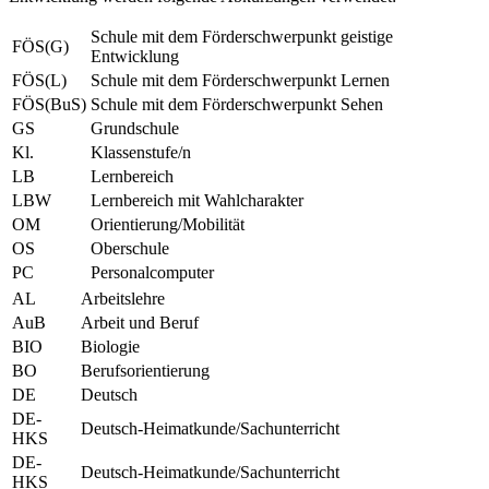
Schule mit dem Förderschwerpunkt geistige
FÖS(G)
Entwicklung
FÖS(L)
Schule mit dem Förderschwerpunkt Lernen
FÖS(BuS)
Schule mit dem Förderschwerpunkt Sehen
GS
Grundschule
Kl.
Klassenstufe/n
LB
Lernbereich
LBW
Lernbereich mit Wahlcharakter
OM
Orientierung/Mobilität
OS
Oberschule
PC
Personalcomputer
AL
Arbeitslehre
AuB
Arbeit und Beruf
BIO
Biologie
BO
Berufsorientierung
DE
Deutsch
DE-
Deutsch-Heimatkunde/Sachunterricht
HKS
DE-
Deutsch-Heimatkunde/Sachunterricht
HKS