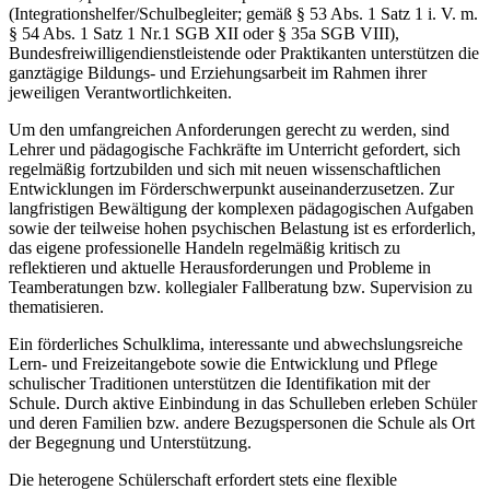
(Integrationshelfer/Schulbegleiter; gemäß § 53 Abs. 1 Satz 1 i. V. m.
§ 54 Abs. 1 Satz 1 Nr.1 SGB XII oder § 35a SGB VIII),
Bundesfreiwilligendienstleistende oder Praktikanten unterstützen die
ganztägige Bildungs- und Erziehungsarbeit im Rahmen ihrer
jeweiligen Verantwortlichkeiten.
Um den umfangreichen Anforderungen gerecht zu werden, sind
Lehrer und pädagogische Fachkräfte im Unterricht gefordert, sich
regelmäßig fortzubilden und sich mit neuen wissenschaftlichen
Entwicklungen im Förderschwerpunkt auseinanderzusetzen. Zur
langfristigen Bewältigung der komplexen pädagogischen Aufgaben
sowie der teilweise hohen psychischen Belastung ist es erforderlich,
das eigene professionelle Handeln regelmäßig kritisch zu
reflektieren und aktuelle Herausforderungen und Probleme in
Teamberatungen bzw. kollegialer Fallberatung bzw. Supervision zu
thematisieren.
Ein förderliches Schulklima, interessante und abwechslungsreiche
Lern- und Freizeitangebote sowie die Entwicklung und Pflege
schulischer Traditionen unterstützen die Identifikation mit der
Schule. Durch aktive Einbindung in das Schulleben erleben Schüler
und deren Familien bzw. andere Bezugspersonen die Schule als Ort
der Begegnung und Unterstützung.
Die heterogene Schülerschaft erfordert stets eine flexible