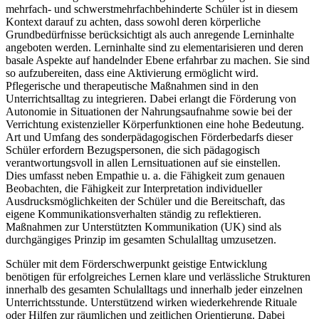
mehrfach- und schwerstmehrfachbehinderte Schüler ist in diesem
Kontext darauf zu achten, dass sowohl deren körperliche
Grundbedürfnisse berücksichtigt als auch anregende Lerninhalte
angeboten werden. Lerninhalte sind zu elementarisieren und deren
basale Aspekte auf handelnder Ebene erfahrbar zu machen. Sie sind
so aufzubereiten, dass eine Aktivierung ermöglicht wird.
Pflegerische und therapeutische Maßnahmen sind in den
Unterrichtsalltag zu integrieren. Dabei erlangt die Förderung von
Autonomie in Situationen der Nahrungsaufnahme sowie bei der
Verrichtung existenzieller Körperfunktionen eine hohe Bedeutung.
Art und Umfang des sonderpädagogischen Förderbedarfs dieser
Schüler erfordern Bezugspersonen, die sich pädagogisch
verantwortungsvoll in allen Lernsituationen auf sie einstellen.
Dies umfasst neben Empathie u. a. die Fähigkeit zum genauen
Beobachten, die Fähigkeit zur Interpretation individueller
Ausdrucksmöglichkeiten der Schüler und die Bereitschaft, das
eigene Kommunikationsverhalten ständig zu reflektieren.
Maßnahmen zur Unterstützten Kommunikation (UK) sind als
durchgängiges Prinzip im gesamten Schulalltag umzusetzen.
Schüler mit dem Förderschwerpunkt geistige Entwicklung
benötigen für erfolgreiches Lernen klare und verlässliche Strukturen
innerhalb des gesamten Schulalltags und innerhalb jeder einzelnen
Unterrichtsstunde. Unterstützend wirken wiederkehrende Rituale
oder Hilfen zur räumlichen und zeitlichen Orientierung. Dabei