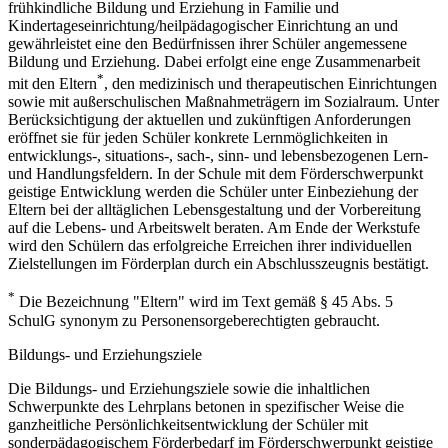
frühkindliche Bildung und Erziehung in Familie und
Kindertageseinrichtung/heilpädagogischer Einrichtung an und
gewährleistet eine den Bedürfnissen ihrer Schüler angemessene
Bildung und Erziehung. Dabei erfolgt eine enge Zusammenarbeit
*
mit den Eltern
, den medizinisch und therapeutischen Einrichtungen
sowie mit außerschulischen Maßnahmeträgern im Sozialraum. Unter
Berücksichtigung der aktuellen und zukünftigen Anforderungen
eröffnet sie für jeden Schüler konkrete Lernmöglichkeiten in
entwicklungs-, situations-, sach-, sinn- und lebensbezogenen Lern-
und Handlungsfeldern. In der Schule mit dem Förderschwerpunkt
geistige Entwicklung werden die Schüler unter Einbeziehung der
Eltern bei der alltäglichen Lebensgestaltung und der Vorbereitung
auf die Lebens- und Arbeitswelt beraten. Am Ende der Werkstufe
wird den Schülern das erfolgreiche Erreichen ihrer individuellen
Zielstellungen im Förderplan durch ein Abschlusszeugnis bestätigt.
*
Die Bezeichnung "Eltern" wird im Text gemäß § 45 Abs. 5
SchulG synonym zu Personensorgeberechtigten gebraucht.
Bildungs- und Erziehungsziele
Die Bildungs- und Erziehungsziele sowie die inhaltlichen
Schwerpunkte des Lehrplans betonen in spezifischer Weise die
ganzheitliche Persönlichkeitsentwicklung der Schüler mit
sonderpädagogischem Förderbedarf im Förderschwerpunkt geistige