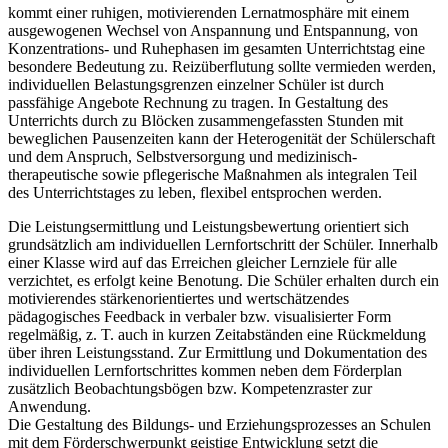
kommt einer ruhigen, motivierenden Lernatmosphäre mit einem
ausgewogenen Wechsel von Anspannung und Entspannung, von
Konzentrations- und Ruhephasen im gesamten Unterrichtstag eine
besondere Bedeutung zu. Reizüberflutung sollte vermieden werden,
individuellen Belastungsgrenzen einzelner Schüler ist durch
passfähige Angebote Rechnung zu tragen. In Gestaltung des
Unterrichts durch zu Blöcken zusammengefassten Stunden mit
beweglichen Pausenzeiten kann der Heterogenität der Schülerschaft
und dem Anspruch, Selbstversorgung und medizinisch-
therapeutische sowie pflegerische Maßnahmen als integralen Teil
des Unterrichtstages zu leben, flexibel entsprochen werden.
Die Leistungsermittlung und Leistungsbewertung orientiert sich
grundsätzlich am individuellen Lernfortschritt der Schüler. Innerhalb
einer Klasse wird auf das Erreichen gleicher Lernziele für alle
verzichtet, es erfolgt keine Benotung. Die Schüler erhalten durch ein
motivierendes stärkenorientiertes und wertschätzendes
pädagogisches Feedback in verbaler bzw. visualisierter Form
regelmäßig, z. T. auch in kurzen Zeitabständen eine Rückmeldung
über ihren Leistungsstand. Zur Ermittlung und Dokumentation des
individuellen Lernfortschrittes kommen neben dem Förderplan
zusätzlich Beobachtungsbögen bzw. Kompetenzraster zur
Anwendung.
Die Gestaltung des Bildungs- und Erziehungsprozesses an Schulen
mit dem Förderschwerpunkt geistige Entwicklung setzt die