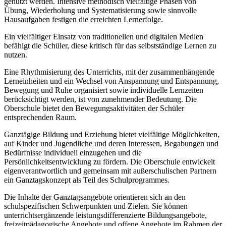
genutzt werden. Intensive methodisch vielfältige Phasen von
Übung, Wiederholung und Systematisierung sowie sinnvolle
Hausaufgaben festigen die erreichten Lernerfolge.
Ein vielfältiger Einsatz von traditionellen und digitalen Medien
befähigt die Schüler, diese kritisch für das selbstständige Lernen zu
nutzen.
Eine Rhythmisierung des Unterrichts, mit der zusammenhängende
Lerneinheiten und ein Wechsel von Anspannung und Entspannung,
Bewegung und Ruhe organisiert sowie individuelle Lernzeiten
berücksichtigt werden, ist von zunehmender Bedeutung. Die
Oberschule bietet den Bewegungsaktivitäten der Schüler
entsprechenden Raum.
Ganztägige Bildung und Erziehung bietet vielfältige Möglichkeiten,
auf Kinder und Jugendliche und deren Interessen, Begabungen und
Bedürfnisse individuell einzugehen und die
Persönlichkeitsentwicklung zu fördern. Die Oberschule entwickelt
eigenverantwortlich und gemeinsam mit außerschulischen Partnern
ein Ganztagskonzept als Teil des Schulprogrammes.
Die Inhalte der Ganztagsangebote orientieren sich an den
schulspezifischen Schwerpunkten und Zielen. Sie können
unterrichtsergänzende leistungsdifferenzierte Bildungsangebote,
freizeitpädagogische Angebote und offene Angebote im Rahmen der