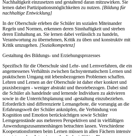
Nachhaltigkeit einzusetzen und gestaltend daran mitzuwirken. Sie
lernen dabei Partizipationsmöglichkeiten zu nutzen.
[Bildung für
nachhaltige Entwicklung]
In der Oberschule erleben die Schüler im sozialen Miteinander
Regeln und Normen, erkennen deren Sinnhaftigkeit und streben
deren Einhaltung an. Sie lernen dabei verlässlich zu handeln,
Verantwortung zu übernehmen, Kritik zu üben und konstruktiv mit
Kritik umzugehen.
[Sozialkompetenz]
Gestaltung des Bildungs- und Erziehungsprozesses
Spezifisch für die Oberschule sind Lehr- und Lernverfahren, die ein
angemessenes Verhältnis zwischen fachsystematischem Lernen und
praktischem Umgang mit lebensbezogenen Problemen schaffen.
Lehren und Lernen an der Oberschule ist daher eher konkret und
praxisbezogen - weniger abstrakt und theoriebezogen. Dabei sind
die Schüler als handelnde und lernende Individuen zu aktivieren
sowie in die Unterrichtsplanung und -gestaltung einzubeziehen.
Erforderlich sind differenzierte Lernangebote, die vorrangig an die
Erfahrungswelt der Schüler anknüpfen, die Verbindung von
Kognition und Emotion berücksichtigen sowie Schüler
Lerngegenstände aus mehreren Perspektiven und in vielfältigen
Anwendungszusammenhängen betrachten lassen. Verschiedene
Kooperationsformen beim Lernen müssen in allen Fächern intensiv