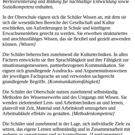
Werteorientierung
und
Bildung für nachhaltige Entwicklung
sowie
Sozialkompetenz
enthalten.
In der Oberschule eignen sich die Schüler Wissen an, mit dem sie
sich die wesentlichen Bereiche der Gesellschaft und Kultur
erschließen, um Anforderungen in Schule und künftigem
Erwachsenenleben gerecht zu werden. Sie erwerben strukturiertes
und anschlussfähiges Wissen, das sie flexibel und gezielt anwenden
können.
[Wissen]
Die Schüler beherrschen zunehmend die Kulturtechniken. In allen
Fächern entwickeln sie ihre Sprachfähigkeit und ihre Fähigkeit zur
situationsangemessenen, partnerbezogenen Kommunikation. Sie
eignen sich grundlegende Ausdrucks- und Argumentationsweisen
der jeweiligen Fachsprache an und verwenden sachgerecht
grundlegende Begriffe.
[Kommunikationsfähigkeit]
Die Schüler der Oberschule nutzen zunehmend selbstständig
Methoden des Wissenserwerbs und des Umgangs mit Wissen. Sie
wenden zielorientiert Lern- und Arbeitstechniken an und lernen,
planvoll mit Zeit, Material und Arbeitskraft umzugehen und
Arbeitsabläufe effektiv zu gestalten.
[Methodenkompetenz]
Die Schüler sind zunehmend in der Lage, sich individuelle Ziele zu
setzen, das eigene Lernen selbstständig und in Zusammenarbeit mit
anderen zu organisieren und zu kontrollieren.
[Lernkompetenz]