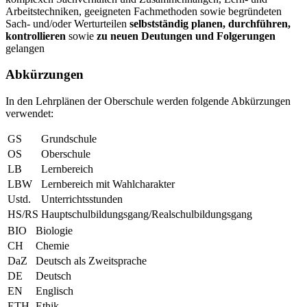
Arbeitstechniken, geeigneten Fachmethoden sowie begründeten
Sach- und/oder Werturteilen
selbstständig planen, durchführen,
kontrollieren
sowie
zu neuen Deutungen und Folgerungen
gelangen
Abkürzungen
In den Lehrplänen der Oberschule werden folgende Abkürzungen
verwendet:
GS
Grundschule
OS
Oberschule
LB
Lernbereich
LBW
Lernbereich mit Wahlcharakter
Ustd.
Unterrichtsstunden
HS/RS
Hauptschulbildungsgang/Realschulbildungsgang
BIO
Biologie
CH
Chemie
DaZ
Deutsch als Zweitsprache
DE
Deutsch
EN
Englisch
ETH
Ethik