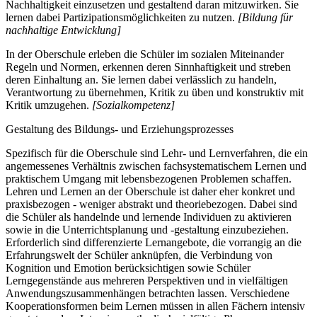
Nachhaltigkeit einzusetzen und gestaltend daran mitzuwirken. Sie
lernen dabei Partizipationsmöglichkeiten zu nutzen.
[Bildung für
nachhaltige Entwicklung]
In der Oberschule erleben die Schüler im sozialen Miteinander
Regeln und Normen, erkennen deren Sinnhaftigkeit und streben
deren Einhaltung an. Sie lernen dabei verlässlich zu handeln,
Verantwortung zu übernehmen, Kritik zu üben und konstruktiv mit
Kritik umzugehen.
[Sozialkompetenz]
Gestaltung des Bildungs- und Erziehungsprozesses
Spezifisch für die Oberschule sind Lehr- und Lernverfahren, die ein
angemessenes Verhältnis zwischen fachsystematischem Lernen und
praktischem Umgang mit lebensbezogenen Problemen schaffen.
Lehren und Lernen an der Oberschule ist daher eher konkret und
praxisbezogen - weniger abstrakt und theoriebezogen. Dabei sind
die Schüler als handelnde und lernende Individuen zu aktivieren
sowie in die Unterrichtsplanung und -gestaltung einzubeziehen.
Erforderlich sind differenzierte Lernangebote, die vorrangig an die
Erfahrungswelt der Schüler anknüpfen, die Verbindung von
Kognition und Emotion berücksichtigen sowie Schüler
Lerngegenstände aus mehreren Perspektiven und in vielfältigen
Anwendungszusammenhängen betrachten lassen. Verschiedene
Kooperationsformen beim Lernen müssen in allen Fächern intensiv