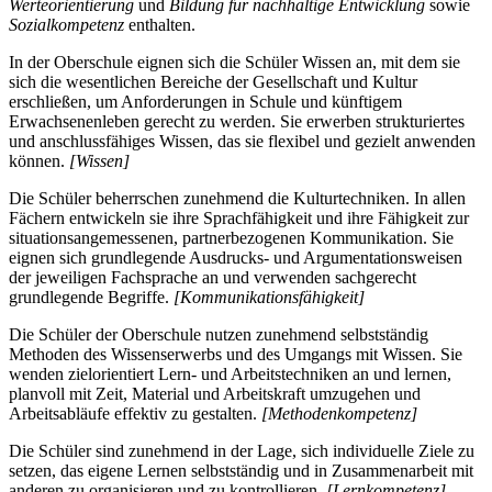
Werteorientierung
und
Bildung für nachhaltige Entwicklung
sowie
Sozialkompetenz
enthalten.
In der Oberschule eignen sich die Schüler Wissen an, mit dem sie
sich die wesentlichen Bereiche der Gesellschaft und Kultur
erschließen, um Anforderungen in Schule und künftigem
Erwachsenenleben gerecht zu werden. Sie erwerben strukturiertes
und anschlussfähiges Wissen, das sie flexibel und gezielt anwenden
können.
[Wissen]
Die Schüler beherrschen zunehmend die Kulturtechniken. In allen
Fächern entwickeln sie ihre Sprachfähigkeit und ihre Fähigkeit zur
situationsangemessenen, partnerbezogenen Kommunikation. Sie
eignen sich grundlegende Ausdrucks- und Argumentationsweisen
der jeweiligen Fachsprache an und verwenden sachgerecht
grundlegende Begriffe.
[Kommunikationsfähigkeit]
Die Schüler der Oberschule nutzen zunehmend selbstständig
Methoden des Wissenserwerbs und des Umgangs mit Wissen. Sie
wenden zielorientiert Lern- und Arbeitstechniken an und lernen,
planvoll mit Zeit, Material und Arbeitskraft umzugehen und
Arbeitsabläufe effektiv zu gestalten.
[Methodenkompetenz]
Die Schüler sind zunehmend in der Lage, sich individuelle Ziele zu
setzen, das eigene Lernen selbstständig und in Zusammenarbeit mit
anderen zu organisieren und zu kontrollieren.
[Lernkompetenz]