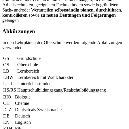
Arbeitstechniken, geeigneten Fachmethoden sowie begründeten
Sach- und/oder Werturteilen
selbstständig planen, durchführen,
kontrollieren
sowie
zu neuen Deutungen und Folgerungen
gelangen
Abkürzungen
In den Lehrplänen der Oberschule werden folgende Abkürzungen
verwendet:
GS
Grundschule
OS
Oberschule
LB
Lernbereich
LBW
Lernbereich mit Wahlcharakter
Ustd.
Unterrichtsstunden
HS/RS
Hauptschulbildungsgang/Realschulbildungsgang
BIO
Biologie
CH
Chemie
DaZ
Deutsch als Zweitsprache
DE
Deutsch
EN
Englisch
ETH
Ethik