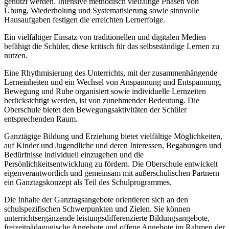
genutzt werden. Intensive methodisch vielfältige Phasen von
Übung, Wiederholung und Systematisierung sowie sinnvolle
Hausaufgaben festigen die erreichten Lernerfolge.
Ein vielfältiger Einsatz von traditionellen und digitalen Medien
befähigt die Schüler, diese kritisch für das selbstständige Lernen zu
nutzen.
Eine Rhythmisierung des Unterrichts, mit der zusammenhängende
Lerneinheiten und ein Wechsel von Anspannung und Entspannung,
Bewegung und Ruhe organisiert sowie individuelle Lernzeiten
berücksichtigt werden, ist von zunehmender Bedeutung. Die
Oberschule bietet den Bewegungsaktivitäten der Schüler
entsprechenden Raum.
Ganztägige Bildung und Erziehung bietet vielfältige Möglichkeiten,
auf Kinder und Jugendliche und deren Interessen, Begabungen und
Bedürfnisse individuell einzugehen und die
Persönlichkeitsentwicklung zu fördern. Die Oberschule entwickelt
eigenverantwortlich und gemeinsam mit außerschulischen Partnern
ein Ganztagskonzept als Teil des Schulprogrammes.
Die Inhalte der Ganztagsangebote orientieren sich an den
schulspezifischen Schwerpunkten und Zielen. Sie können
unterrichtsergänzende leistungsdifferenzierte Bildungsangebote,
freizeitpädagogische Angebote und offene Angebote im Rahmen der