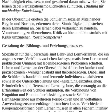
Nachhaltigkeit einzusetzen und gestaltend daran mitzuwirken. Sie
lernen dabei Partizipationsmöglichkeiten zu nutzen.
[Bildung für
nachhaltige Entwicklung]
In der Oberschule erleben die Schüler im sozialen Miteinander
Regeln und Normen, erkennen deren Sinnhaftigkeit und streben
deren Einhaltung an. Sie lernen dabei verlässlich zu handeln,
Verantwortung zu übernehmen, Kritik zu üben und konstruktiv mit
Kritik umzugehen.
[Sozialkompetenz]
Gestaltung des Bildungs- und Erziehungsprozesses
Spezifisch für die Oberschule sind Lehr- und Lernverfahren, die ein
angemessenes Verhältnis zwischen fachsystematischem Lernen und
praktischem Umgang mit lebensbezogenen Problemen schaffen.
Lehren und Lernen an der Oberschule ist daher eher konkret und
praxisbezogen - weniger abstrakt und theoriebezogen. Dabei sind
die Schüler als handelnde und lernende Individuen zu aktivieren
sowie in die Unterrichtsplanung und -gestaltung einzubeziehen.
Erforderlich sind differenzierte Lernangebote, die vorrangig an die
Erfahrungswelt der Schüler anknüpfen, die Verbindung von
Kognition und Emotion berücksichtigen sowie Schüler
Lerngegenstände aus mehreren Perspektiven und in vielfältigen
Anwendungszusammenhängen betrachten lassen. Verschiedene
Kooperationsformen beim Lernen müssen in allen Fächern intensiv