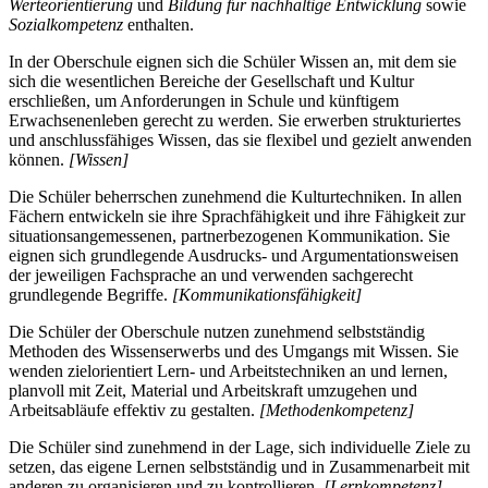
Werteorientierung
und
Bildung für nachhaltige Entwicklung
sowie
Sozialkompetenz
enthalten.
In der Oberschule eignen sich die Schüler Wissen an, mit dem sie
sich die wesentlichen Bereiche der Gesellschaft und Kultur
erschließen, um Anforderungen in Schule und künftigem
Erwachsenenleben gerecht zu werden. Sie erwerben strukturiertes
und anschlussfähiges Wissen, das sie flexibel und gezielt anwenden
können.
[Wissen]
Die Schüler beherrschen zunehmend die Kulturtechniken. In allen
Fächern entwickeln sie ihre Sprachfähigkeit und ihre Fähigkeit zur
situationsangemessenen, partnerbezogenen Kommunikation. Sie
eignen sich grundlegende Ausdrucks- und Argumentationsweisen
der jeweiligen Fachsprache an und verwenden sachgerecht
grundlegende Begriffe.
[Kommunikationsfähigkeit]
Die Schüler der Oberschule nutzen zunehmend selbstständig
Methoden des Wissenserwerbs und des Umgangs mit Wissen. Sie
wenden zielorientiert Lern- und Arbeitstechniken an und lernen,
planvoll mit Zeit, Material und Arbeitskraft umzugehen und
Arbeitsabläufe effektiv zu gestalten.
[Methodenkompetenz]
Die Schüler sind zunehmend in der Lage, sich individuelle Ziele zu
setzen, das eigene Lernen selbstständig und in Zusammenarbeit mit
anderen zu organisieren und zu kontrollieren.
[Lernkompetenz]