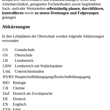
Arbeitstechniken, geeigneten Fachmethoden sowie begründeten
Sach- und/oder Werturteilen
selbstständig planen, durchführen,
kontrollieren
sowie
zu neuen Deutungen und Folgerungen
gelangen
Abkürzungen
In den Lehrplänen der Oberschule werden folgende Abkürzungen
verwendet:
GS
Grundschule
OS
Oberschule
LB
Lernbereich
LBW
Lernbereich mit Wahlcharakter
Ustd.
Unterrichtsstunden
HS/RS
Hauptschulbildungsgang/Realschulbildungsgang
BIO
Biologie
CH
Chemie
DaZ
Deutsch als Zweitsprache
DE
Deutsch
EN
Englisch
ETH
Ethik