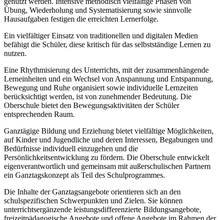
genutzt werden. Intensive methodisch vielfältige Phasen von
Übung, Wiederholung und Systematisierung sowie sinnvolle
Hausaufgaben festigen die erreichten Lernerfolge.
Ein vielfältiger Einsatz von traditionellen und digitalen Medien
befähigt die Schüler, diese kritisch für das selbstständige Lernen zu
nutzen.
Eine Rhythmisierung des Unterrichts, mit der zusammenhängende
Lerneinheiten und ein Wechsel von Anspannung und Entspannung,
Bewegung und Ruhe organisiert sowie individuelle Lernzeiten
berücksichtigt werden, ist von zunehmender Bedeutung. Die
Oberschule bietet den Bewegungsaktivitäten der Schüler
entsprechenden Raum.
Ganztägige Bildung und Erziehung bietet vielfältige Möglichkeiten,
auf Kinder und Jugendliche und deren Interessen, Begabungen und
Bedürfnisse individuell einzugehen und die
Persönlichkeitsentwicklung zu fördern. Die Oberschule entwickelt
eigenverantwortlich und gemeinsam mit außerschulischen Partnern
ein Ganztagskonzept als Teil des Schulprogrammes.
Die Inhalte der Ganztagsangebote orientieren sich an den
schulspezifischen Schwerpunkten und Zielen. Sie können
unterrichtsergänzende leistungsdifferenzierte Bildungsangebote,
freizeitpädagogische Angebote und offene Angebote im Rahmen der