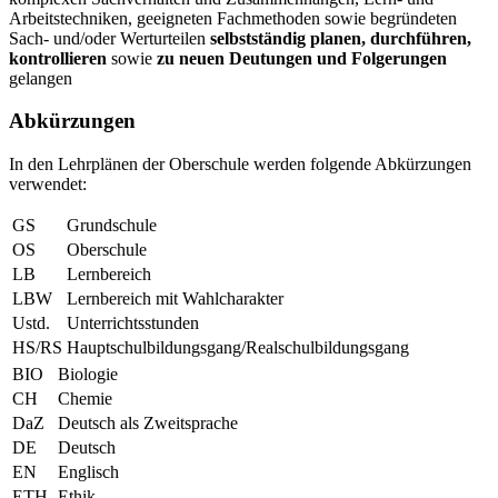
Arbeitstechniken, geeigneten Fachmethoden sowie begründeten
Sach- und/oder Werturteilen
selbstständig planen, durchführen,
kontrollieren
sowie
zu neuen Deutungen und Folgerungen
gelangen
Abkürzungen
In den Lehrplänen der Oberschule werden folgende Abkürzungen
verwendet:
GS
Grundschule
OS
Oberschule
LB
Lernbereich
LBW
Lernbereich mit Wahlcharakter
Ustd.
Unterrichtsstunden
HS/RS
Hauptschulbildungsgang/Realschulbildungsgang
BIO
Biologie
CH
Chemie
DaZ
Deutsch als Zweitsprache
DE
Deutsch
EN
Englisch
ETH
Ethik