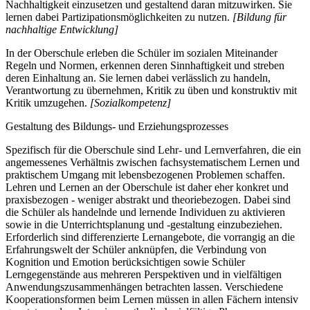
Nachhaltigkeit einzusetzen und gestaltend daran mitzuwirken. Sie
lernen dabei Partizipationsmöglichkeiten zu nutzen.
[Bildung für
nachhaltige Entwicklung]
In der Oberschule erleben die Schüler im sozialen Miteinander
Regeln und Normen, erkennen deren Sinnhaftigkeit und streben
deren Einhaltung an. Sie lernen dabei verlässlich zu handeln,
Verantwortung zu übernehmen, Kritik zu üben und konstruktiv mit
Kritik umzugehen.
[Sozialkompetenz]
Gestaltung des Bildungs- und Erziehungsprozesses
Spezifisch für die Oberschule sind Lehr- und Lernverfahren, die ein
angemessenes Verhältnis zwischen fachsystematischem Lernen und
praktischem Umgang mit lebensbezogenen Problemen schaffen.
Lehren und Lernen an der Oberschule ist daher eher konkret und
praxisbezogen - weniger abstrakt und theoriebezogen. Dabei sind
die Schüler als handelnde und lernende Individuen zu aktivieren
sowie in die Unterrichtsplanung und -gestaltung einzubeziehen.
Erforderlich sind differenzierte Lernangebote, die vorrangig an die
Erfahrungswelt der Schüler anknüpfen, die Verbindung von
Kognition und Emotion berücksichtigen sowie Schüler
Lerngegenstände aus mehreren Perspektiven und in vielfältigen
Anwendungszusammenhängen betrachten lassen. Verschiedene
Kooperationsformen beim Lernen müssen in allen Fächern intensiv