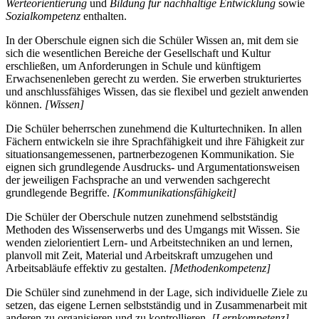
Werteorientierung
und
Bildung für nachhaltige Entwicklung
sowie
Sozialkompetenz
enthalten.
In der Oberschule eignen sich die Schüler Wissen an, mit dem sie
sich die wesentlichen Bereiche der Gesellschaft und Kultur
erschließen, um Anforderungen in Schule und künftigem
Erwachsenenleben gerecht zu werden. Sie erwerben strukturiertes
und anschlussfähiges Wissen, das sie flexibel und gezielt anwenden
können.
[Wissen]
Die Schüler beherrschen zunehmend die Kulturtechniken. In allen
Fächern entwickeln sie ihre Sprachfähigkeit und ihre Fähigkeit zur
situationsangemessenen, partnerbezogenen Kommunikation. Sie
eignen sich grundlegende Ausdrucks- und Argumentationsweisen
der jeweiligen Fachsprache an und verwenden sachgerecht
grundlegende Begriffe.
[Kommunikationsfähigkeit]
Die Schüler der Oberschule nutzen zunehmend selbstständig
Methoden des Wissenserwerbs und des Umgangs mit Wissen. Sie
wenden zielorientiert Lern- und Arbeitstechniken an und lernen,
planvoll mit Zeit, Material und Arbeitskraft umzugehen und
Arbeitsabläufe effektiv zu gestalten.
[Methodenkompetenz]
Die Schüler sind zunehmend in der Lage, sich individuelle Ziele zu
setzen, das eigene Lernen selbstständig und in Zusammenarbeit mit
anderen zu organisieren und zu kontrollieren.
[Lernkompetenz]