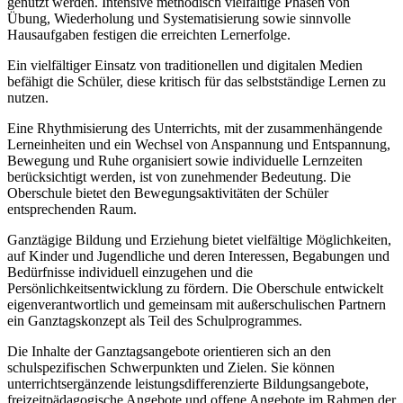
genutzt werden. Intensive methodisch vielfältige Phasen von
Übung, Wiederholung und Systematisierung sowie sinnvolle
Hausaufgaben festigen die erreichten Lernerfolge.
Ein vielfältiger Einsatz von traditionellen und digitalen Medien
befähigt die Schüler, diese kritisch für das selbstständige Lernen zu
nutzen.
Eine Rhythmisierung des Unterrichts, mit der zusammenhängende
Lerneinheiten und ein Wechsel von Anspannung und Entspannung,
Bewegung und Ruhe organisiert sowie individuelle Lernzeiten
berücksichtigt werden, ist von zunehmender Bedeutung. Die
Oberschule bietet den Bewegungsaktivitäten der Schüler
entsprechenden Raum.
Ganztägige Bildung und Erziehung bietet vielfältige Möglichkeiten,
auf Kinder und Jugendliche und deren Interessen, Begabungen und
Bedürfnisse individuell einzugehen und die
Persönlichkeitsentwicklung zu fördern. Die Oberschule entwickelt
eigenverantwortlich und gemeinsam mit außerschulischen Partnern
ein Ganztagskonzept als Teil des Schulprogrammes.
Die Inhalte der Ganztagsangebote orientieren sich an den
schulspezifischen Schwerpunkten und Zielen. Sie können
unterrichtsergänzende leistungsdifferenzierte Bildungsangebote,
freizeitpädagogische Angebote und offene Angebote im Rahmen der