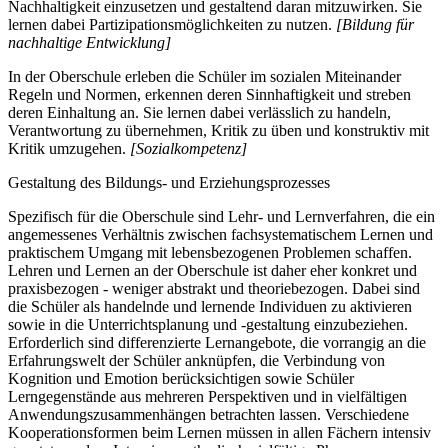
Nachhaltigkeit einzusetzen und gestaltend daran mitzuwirken. Sie
lernen dabei Partizipationsmöglichkeiten zu nutzen.
[Bildung für
nachhaltige Entwicklung]
In der Oberschule erleben die Schüler im sozialen Miteinander
Regeln und Normen, erkennen deren Sinnhaftigkeit und streben
deren Einhaltung an. Sie lernen dabei verlässlich zu handeln,
Verantwortung zu übernehmen, Kritik zu üben und konstruktiv mit
Kritik umzugehen.
[Sozialkompetenz]
Gestaltung des Bildungs- und Erziehungsprozesses
Spezifisch für die Oberschule sind Lehr- und Lernverfahren, die ein
angemessenes Verhältnis zwischen fachsystematischem Lernen und
praktischem Umgang mit lebensbezogenen Problemen schaffen.
Lehren und Lernen an der Oberschule ist daher eher konkret und
praxisbezogen - weniger abstrakt und theoriebezogen. Dabei sind
die Schüler als handelnde und lernende Individuen zu aktivieren
sowie in die Unterrichtsplanung und -gestaltung einzubeziehen.
Erforderlich sind differenzierte Lernangebote, die vorrangig an die
Erfahrungswelt der Schüler anknüpfen, die Verbindung von
Kognition und Emotion berücksichtigen sowie Schüler
Lerngegenstände aus mehreren Perspektiven und in vielfältigen
Anwendungszusammenhängen betrachten lassen. Verschiedene
Kooperationsformen beim Lernen müssen in allen Fächern intensiv