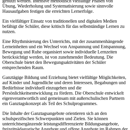
genutzt werden. Intensive methodisch vielfältige Phasen von
Übung, Wiederholung und Systematisierung sowie sinnvolle
Hausaufgaben festigen die erreichten Lernerfolge.
Ein vielfältiger Einsatz von traditionellen und digitalen Medien
befähigt die Schüler, diese kritisch für das selbstständige Lernen zu
nutzen.
Eine Rhythmisierung des Unterrichts, mit der zusammenhängende
Lerneinheiten und ein Wechsel von Anspannung und Entspannung,
Bewegung und Ruhe organisiert sowie individuelle Lernzeiten
berücksichtigt werden, ist von zunehmender Bedeutung. Die
Oberschule bietet den Bewegungsaktivitäten der Schüler
entsprechenden Raum.
Ganztägige Bildung und Erziehung bietet vielfältige Möglichkeiten,
auf Kinder und Jugendliche und deren Interessen, Begabungen und
Bedürfnisse individuell einzugehen und die
Persönlichkeitsentwicklung zu fördern. Die Oberschule entwickelt
eigenverantwortlich und gemeinsam mit außerschulischen Partnern
ein Ganztagskonzept als Teil des Schulprogrammes.
Die Inhalte der Ganztagsangebote orientieren sich an den
schulspezifischen Schwerpunkten und Zielen. Sie können
unterrichtsergänzende leistungsdifferenzierte Bildungsangebote,
freizeitpädagogische Angebote und offene Angebote im Rahmen der