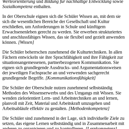
Werteorientierung
und
Bildung für nachhaltige Entwicklung
sowie
Sozialkompetenz
enthalten.
In der Oberschule eignen sich die Schüler Wissen an, mit dem sie
sich die wesentlichen Bereiche der Gesellschaft und Kultur
erschließen, um Anforderungen in Schule und künftigem
Erwachsenenleben gerecht zu werden. Sie erwerben strukturiertes
und anschlussfähiges Wissen, das sie flexibel und gezielt anwenden
können.
[Wissen]
Die Schüler beherrschen zunehmend die Kulturtechniken. In allen
Fächern entwickeln sie ihre Sprachfähigkeit und ihre Fähigkeit zur
situationsangemessenen, partnerbezogenen Kommunikation. Sie
eignen sich grundlegende Ausdrucks- und Argumentationsweisen
der jeweiligen Fachsprache an und verwenden sachgerecht
grundlegende Begriffe.
[Kommunikationsfähigkeit]
Die Schüler der Oberschule nutzen zunehmend selbstständig
Methoden des Wissenserwerbs und des Umgangs mit Wissen. Sie
wenden zielorientiert Lern- und Arbeitstechniken an und lernen,
planvoll mit Zeit, Material und Arbeitskraft umzugehen und
Arbeitsabläufe effektiv zu gestalten.
[Methodenkompetenz]
Die Schüler sind zunehmend in der Lage, sich individuelle Ziele zu
setzen, das eigene Lernen selbstständig und in Zusammenarbeit mit
anderen zu organisieren und zu kontrollieren.
[Lernkompetenz]