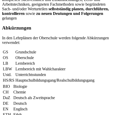
Arbeitstechniken, geeigneten Fachmethoden sowie begründeten
Sach- und/oder Werturteilen
selbstständig planen, durchführen,
kontrollieren
sowie
zu neuen Deutungen und Folgerungen
gelangen
Abkürzungen
In den Lehrplänen der Oberschule werden folgende Abkürzungen
verwendet:
GS
Grundschule
OS
Oberschule
LB
Lernbereich
LBW
Lernbereich mit Wahlcharakter
Ustd.
Unterrichtsstunden
HS/RS
Hauptschulbildungsgang/Realschulbildungsgang
BIO
Biologie
CH
Chemie
DaZ
Deutsch als Zweitsprache
DE
Deutsch
EN
Englisch
ETH
Ethik