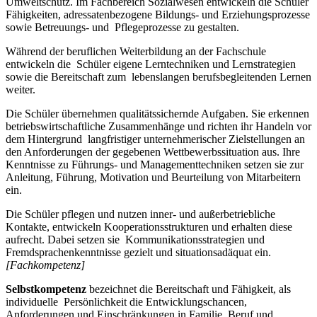
Umweltschutz. Im Fachbereich Sozialwesen entwickeln die Schüler
Fähigkeiten, adressatenbezogene Bildungs- und Erziehungsprozesse
sowie Betreuungs- und Pflegeprozesse zu gestalten.
Während der beruflichen Weiterbildung an der Fachschule
entwickeln die Schüler eigene Lerntechniken und Lernstrategien
sowie die Bereitschaft zum lebenslangen berufsbegleitenden Lernen
weiter.
Die Schüler übernehmen qualitätssichernde Aufgaben. Sie erkennen
betriebswirtschaftliche Zusammenhänge und richten ihr Handeln vor
dem Hintergrund langfristiger unternehmerischer Zielstellungen an
den Anforderungen der gegebenen Wettbewerbssituation aus. Ihre
Kenntnisse zu Führungs- und Managementtechniken setzen sie zur
Anleitung, Führung, Motivation und Beurteilung von Mitarbeitern
ein.
Die Schüler pflegen und nutzen inner- und außerbetriebliche
Kontakte, entwickeln Kooperationsstrukturen und erhalten diese
aufrecht. Dabei setzen sie Kommunikationsstrategien und
Fremdsprachenkenntnisse gezielt und situationsadäquat ein.
[Fachkompetenz]
Selbstkompetenz
bezeichnet die Bereitschaft und Fähigkeit, als
individuelle Persönlichkeit die Entwicklungschancen,
Anforderungen und Einschränkungen in Familie, Beruf und