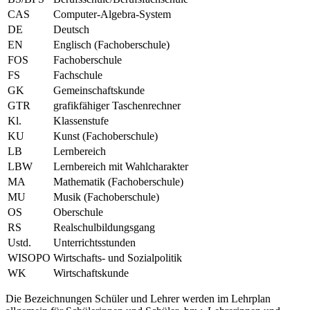
CAS
Computer-Algebra-System
DE
Deutsch
EN
Englisch (Fachoberschule)
FOS
Fachoberschule
FS
Fachschule
GK
Gemeinschaftskunde
GTR
grafikfähiger Taschenrechner
Kl.
Klassenstufe
KU
Kunst (Fachoberschule)
LB
Lernbereich
LBW
Lernbereich mit Wahlcharakter
MA
Mathematik (Fachoberschule)
MU
Musik (Fachoberschule)
OS
Oberschule
RS
Realschulbildungsgang
Ustd.
Unterrichtsstunden
WISOPO
Wirtschafts- und Sozialpolitik
WK
Wirtschaftskunde
Die Bezeichnungen Schüler und Lehrer werden im Lehrplan