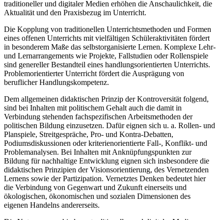
traditioneller und digitaler Medien erhöhen die Anschaulichkeit, die
Aktualität und den Praxisbezug im Unterricht.
Die Kopplung von traditionellen Unterrichtsmethoden und Formen
eines offenen Unterrichts mit vielfältigen Schüleraktivitäten fördert
in besonderem Maße das selbstorganisierte Lernen. Komplexe Lehr-
und Lernarrangements wie Projekte, Fallstudien oder Rollenspiele
sind genereller Bestandteil eines handlungsorientierten Unterrichts.
Problemorientierter Unterricht fördert die Ausprägung von
beruflicher Handlungskompetenz.
Dem allgemeinen didaktischen Prinzip der Kontroversität folgend,
sind bei Inhalten mit politischem Gehalt auch die damit in
Verbindung stehenden fachspezifischen Arbeitsmethoden der
politischen Bildung einzusetzen. Dafür eignen sich u. a. Rollen- und
Planspiele, Streitgespräche, Pro- und Kontra-Debatten,
Podiumsdiskussionen oder kriterienorientierte Fall-, Konflikt- und
Problemanalysen. Bei Inhalten mit Anknüpfungspunkten zur
Bildung für nachhaltige Entwicklung eignen sich insbesondere die
didaktischen Prinzipien der Visionsorientierung, des Vernetzenden
Lernens sowie der Partizipation. Vernetztes Denken bedeutet hier
die Verbindung von Gegenwart und Zukunft einerseits und
ökologischen, ökonomischen und sozialen Dimensionen des
eigenen Handelns andererseits.