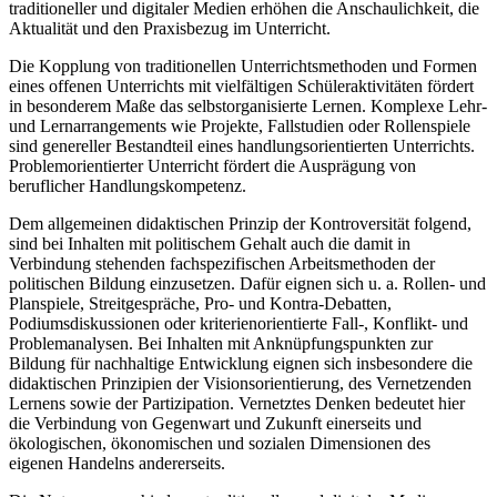
traditioneller und digitaler Medien erhöhen die Anschaulichkeit, die
Aktualität und den Praxisbezug im Unterricht.
Die Kopplung von traditionellen Unterrichtsmethoden und Formen
eines offenen Unterrichts mit vielfältigen Schüleraktivitäten fördert
in besonderem Maße das selbstorganisierte Lernen. Komplexe Lehr-
und Lernarrangements wie Projekte, Fallstudien oder Rollenspiele
sind genereller Bestandteil eines handlungsorientierten Unterrichts.
Problemorientierter Unterricht fördert die Ausprägung von
beruflicher Handlungskompetenz.
Dem allgemeinen didaktischen Prinzip der Kontroversität folgend,
sind bei Inhalten mit politischem Gehalt auch die damit in
Verbindung stehenden fachspezifischen Arbeitsmethoden der
politischen Bildung einzusetzen. Dafür eignen sich u. a. Rollen- und
Planspiele, Streitgespräche, Pro- und Kontra-Debatten,
Podiumsdiskussionen oder kriterienorientierte Fall-, Konflikt- und
Problemanalysen. Bei Inhalten mit Anknüpfungspunkten zur
Bildung für nachhaltige Entwicklung eignen sich insbesondere die
didaktischen Prinzipien der Visionsorientierung, des Vernetzenden
Lernens sowie der Partizipation. Vernetztes Denken bedeutet hier
die Verbindung von Gegenwart und Zukunft einerseits und
ökologischen, ökonomischen und sozialen Dimensionen des
eigenen Handelns andererseits.