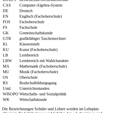
CAS
Computer-Algebra-System
DE
Deutsch
EN
Englisch (Fachoberschule)
FOS
Fachoberschule
FS
Fachschule
GK
Gemeinschaftskunde
GTR
grafikfähiger Taschenrechner
Kl.
Klassenstufe
KU
Kunst (Fachoberschule)
LB
Lernbereich
LBW
Lernbereich mit Wahlcharakter
MA
Mathematik (Fachoberschule)
MU
Musik (Fachoberschule)
OS
Oberschule
RS
Realschulbildungsgang
Ustd.
Unterrichtsstunden
WISOPO
Wirtschafts- und Sozialpolitik
WK
Wirtschaftskunde
Die Bezeichnungen Schüler und Lehrer werden im Lehrplan