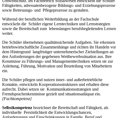
Umweltschutz. Im Fachbereich Sozialwesen entwickeln die Schüler
Fähigkeiten, adressatenbezogene Bildungs- und Erziehungsprozesse
sowie Betreuungs- und Pflegeprozesse zu gestalten.
Während der beruflichen Weiterbildung an der Fachschule
entwickeln die Schüler eigene Lerntechniken und Lernstrategien
sowie die Bereitschaft zum lebenslangen berufsbegleitenden Lernen
weiter.
Die Schüler übernehmen qualitätssichernde Aufgaben. Sie erkennen
betriebswirtschaftliche Zusammenhänge und richten ihr Handeln vor
dem Hintergrund langfristiger unternehmerischer Zielstellungen an
den Anforderungen der gegebenen Wettbewerbssituation aus. Ihre
Kenntnisse zu Führungs- und Managementtechniken setzen sie zur
Anleitung, Führung, Motivation und Beurteilung von Mitarbeitern
ein.
Die Schüler pflegen und nutzen inner- und außerbetriebliche
Kontakte, entwickeln Kooperationsstrukturen und erhalten diese
aufrecht. Dabei setzen sie Kommunikationsstrategien und
Fremdsprachenkenntnisse gezielt und situationsadäquat ein.
[Fachkompetenz]
Selbstkompetenz
bezeichnet die Bereitschaft und Fähigkeit, als
individuelle Persönlichkeit die Entwicklungschancen,
Anforderungen und Einschränkungen in Familie, Beruf und