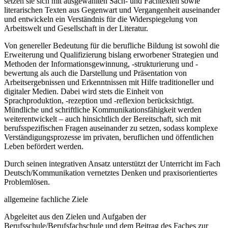
setzen sie sich mit ausgewählten Sach- und Fachtexten sowie
literarischen Texten aus Gegenwart und Vergangenheit auseinander
und entwickeln ein Verständnis für die Widerspiegelung von
Arbeitswelt und Gesellschaft in der Literatur.
Von genereller Bedeutung für die berufliche Bildung ist sowohl die
Erweiterung und Qualifizierung bislang erworbener Strategien und
Methoden der Informationsgewinnung, -strukturierung und -
bewertung als auch die Darstellung und Präsentation von
Arbeitsergebnissen und Erkenntnissen mit Hilfe traditioneller und
digitaler Medien. Dabei wird stets die Einheit von
Sprachproduktion, -rezeption und -reflexion berücksichtigt.
Mündliche und schriftliche Kommunikationsfähigkeit werden
weiterentwickelt – auch hinsichtlich der Bereitschaft, sich mit
berufsspezifischen Fragen auseinander zu setzen, sodass komplexe
Verständigungsprozesse im privaten, beruflichen und öffentlichen
Leben befördert werden.
Durch seinen integrativen Ansatz unterstützt der Unterricht im Fach
Deutsch/Kommunikation vernetztes Denken und praxisorientiertes
Problemlösen.
allgemeine fachliche Ziele
Abgeleitet aus den Zielen und Aufgaben der
Berufsschule/Berufsfachschule und dem Beitrag des Faches zur