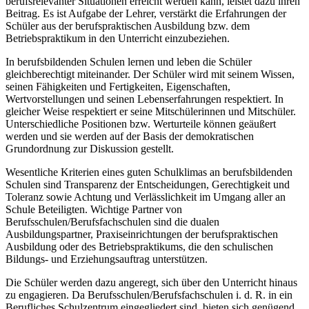
berufsrelevanter Situationen erreicht werden kann, leistet dazu ihren
Beitrag. Es ist Aufgabe der Lehrer, verstärkt die Erfahrungen der
Schüler aus der berufspraktischen Ausbildung bzw. dem
Betriebspraktikum in den Unterricht einzubeziehen.
In berufsbildenden Schulen lernen und leben die Schüler
gleichberechtigt miteinander. Der Schüler wird mit seinem Wissen,
seinen Fähigkeiten und Fertigkeiten, Eigenschaften,
Wertvorstellungen und seinen Lebenserfahrungen respektiert. In
gleicher Weise respektiert er seine Mitschülerinnen und Mitschüler.
Unterschiedliche Positionen bzw. Werturteile können geäußert
werden und sie werden auf der Basis der demokratischen
Grundordnung zur Diskussion gestellt.
Wesentliche Kriterien eines guten Schulklimas an berufsbildenden
Schulen sind Transparenz der Entscheidungen, Gerechtigkeit und
Toleranz sowie Achtung und Verlässlichkeit im Umgang aller an
Schule Beteiligten. Wichtige Partner von
Berufsschulen/Berufsfachschulen sind die dualen
Ausbildungspartner, Praxiseinrichtungen der berufspraktischen
Ausbildung oder des Betriebspraktikums, die den schulischen
Bildungs- und Erziehungsauftrag unterstützen.
Die Schüler werden dazu angeregt, sich über den Unterricht hinaus
zu engagieren. Da Berufsschulen/Berufsfachschulen i. d. R. in ein
Berufliches Schulzentrum eingegliedert sind, bieten sich genügend