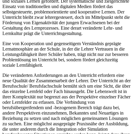
und soziales Lernen gefördert. Der systematische und zielgerichtete
Einsatz von traditionellen und digitalen Medien fördert das
selbstgesteuerte, problemorientierte und kooperative Lernen. Der
Unterricht bleibt zwar lehrergesteuert, doch im Mittelpunkt steht die
Förderung von Eigenaktivität der jungen Erwachsenen bei der
Gestaltung des Lernprozesses. Eine derart veränderte Lehr- und
Lernkultur prägt die Unterrichtsgestaltung.
Eine von Kooperation und gegenseitigem Verständnis geprägte
Lernatmosphäre an der Schule, in der die Lehrer Vertrauen in die
Leistungsfähigkeit ihrer Schüler haben, trägt nicht nur zur besseren
Problemlösung im Unterricht bei, sondern fördert gleichzeitig
soziale Lernfähigkeit.
Die veränderten Anforderungen an den Unterricht erfordern eine
neue Qualität der Zusammenarbeit der Lehrer. Der Unterricht an der
Berufsschule/ Berufsfachschule bemüht sich um eine Sicht, die über
das einzelne Lernfeld oder Fach hinausgeht. Die Lebenswelt ist in
ihrer Komplexität nur begrenzt aus der Perspektive einzelner Fächer
oder Lernfelder zu erfassen. Die Verbindung von
berufsübergreifendem und -bezogenem Bereich trägt dazu bei,
andere Perspektiven einzunehmen, Bekanntes und Neuartiges in
Beziehung zu setzen und nach möglichen gemeinsamen Lösungen
zu suchen. Eine möglichst ausgeprägte Praxisnähe der Ausbildung,
die unter anderem durch die Integration oder Simulation