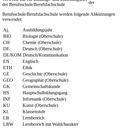
der
der Berufsschule/Berufsfachschule
Berufsschule/Berufsfachschule werden folgende Abkürzungen
verwendet:
Aj.
Ausbildungsjahr
BIO
Biologie (Oberschule)
CH
Chemie (Oberschule)
DE
Deutsch (Oberschule)
DE/KOM
Deutsch/Kommunikation
EN
Englisch
ETH
Ethik
GE
Geschichte (Oberschule)
GEO
Geographie (Oberschule)
GK
Gemeinschaftskunde
HS
Hauptschulbildungsgang
INF
Informatik (Oberschule)
KU
Kunst (Oberschule)
Kl.
Klassenstufe
LB
Lernbereich
LBW
Lernbereich mit Wahlcharakter