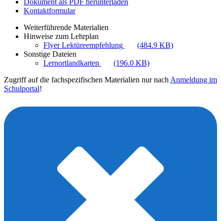
Dokument als PDF herunterladen
Kontaktformular
Weiterführende Materialien
Hinweise zum Lehrplan
Flyer Lektüreempfehlung
(484.9 KB)
Sonstige Dateien
Lernortlandkarten
(196.0 KB)
Zugriff auf die fachspezifischen Materialien nur nach
Anmeldung im
Schulportal
!