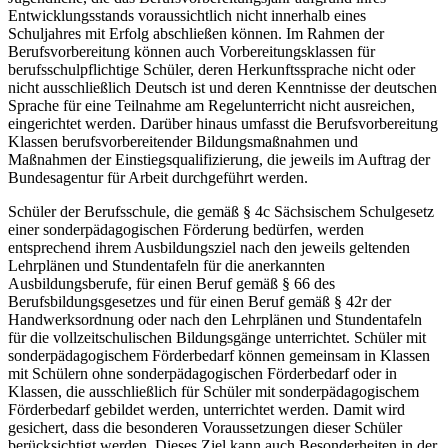
Entwicklungsstands voraussichtlich nicht innerhalb eines
Schuljahres mit Erfolg abschließen können. Im Rahmen der
Berufsvorbereitung können auch Vorbereitungsklassen für
berufsschulpflichtige Schüler, deren Herkunftssprache nicht oder
nicht ausschließlich Deutsch ist und deren Kenntnisse der deutschen
Sprache für eine Teilnahme am Regelunterricht nicht ausreichen,
eingerichtet werden. Darüber hinaus umfasst die Berufsvorbereitung
Klassen berufsvorbereitender Bildungsmaßnahmen und
Maßnahmen der Einstiegsqualifizierung, die jeweils im Auftrag der
Bundesagentur für Arbeit durchgeführt werden.
Schüler der Berufsschule, die gemäß § 4c Sächsischem Schulgesetz
einer sonderpädagogischen Förderung bedürfen, werden
entsprechend ihrem Ausbildungsziel nach den jeweils geltenden
Lehrplänen und Stundentafeln für die anerkannten
Ausbildungsberufe, für einen Beruf gemäß § 66 des
Berufsbildungsgesetzes und für einen Beruf gemäß § 42r der
Handwerksordnung oder nach den Lehrplänen und Stundentafeln
für die vollzeitschulischen Bildungsgänge unterrichtet. Schüler mit
sonderpädagogischem Förderbedarf können gemeinsam in Klassen
mit Schülern ohne sonderpädagogischen Förderbedarf oder in
Klassen, die ausschließlich für Schüler mit sonderpädagogischem
Förderbedarf gebildet werden, unterrichtet werden. Damit wird
gesichert, dass die besonderen Voraussetzungen dieser Schüler
berücksichtigt werden. Dieses Ziel kann auch Besonderheiten in der