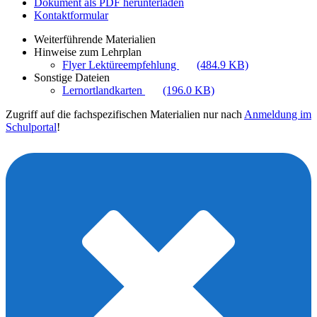
Dokument als PDF herunterladen
Kontaktformular
Weiterführende Materialien
Hinweise zum Lehrplan
Flyer Lektüreempfehlung
(484.9 KB)
Sonstige Dateien
Lernortlandkarten
(196.0 KB)
Zugriff auf die fachspezifischen Materialien nur nach
Anmeldung im
Schulportal
!