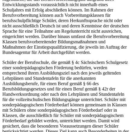
Entwicklungsstands voraussichtlich nicht innerhalb eines
Schuljahres mit Erfolg abschließen können. Im Rahmen der
Berufsvorbereitung können auch Vorbereitungsklassen für
berufsschulpflichtige Schüler, deren Herkunftssprache nicht oder
nicht ausschließlich Deutsch ist und deren Kenntnisse der deutschen
Sprache für eine Teilnahme am Regelunterricht nicht ausreichen,
eingerichtet werden. Darüber hinaus umfasst die Berufsvorbereitung
Klassen berufsvorbereitender Bildungsmaßnahmen und
Maßnahmen der Einstiegsqualifizierung, die jeweils im Auftrag der
Bundesagentur für Arbeit durchgeführt werden.
Schüler der Berufsschule, die gemäß § 4c Sächsischem Schulgesetz
einer sonderpädagogischen Förderung bedürfen, werden
entsprechend ihrem Ausbildungsziel nach den jeweils geltenden
Lehrplänen und Stundentafeln für die anerkannten
Ausbildungsberufe, für einen Beruf gemäß § 66 des
Berufsbildungsgesetzes und für einen Beruf gemäß § 42r der
Handwerksordnung oder nach den Lehrplänen und Stundentafeln
für die vollzeitschulischen Bildungsgänge unterrichtet. Schüler mit
sonderpädagogischem Förderbedarf können gemeinsam in Klassen
mit Schülern ohne sonderpädagogischen Förderbedarf oder in
Klassen, die ausschließlich für Schüler mit sonderpädagogischem
Förderbedarf gebildet werden, unterrichtet werden. Damit wird
gesichert, dass die besonderen Voraussetzungen dieser Schüler
berücksichtigt werden. Dieses Ziel kann auch Besonderheiten in der