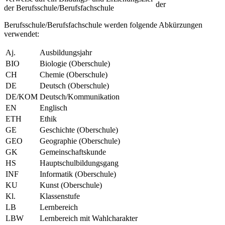
der
der Berufsschule/Berufsfachschule
Berufsschule/Berufsfachschule werden folgende Abkürzungen
verwendet:
Aj.
Ausbildungsjahr
BIO
Biologie (Oberschule)
CH
Chemie (Oberschule)
DE
Deutsch (Oberschule)
DE/KOM
Deutsch/Kommunikation
EN
Englisch
ETH
Ethik
GE
Geschichte (Oberschule)
GEO
Geographie (Oberschule)
GK
Gemeinschaftskunde
HS
Hauptschulbildungsgang
INF
Informatik (Oberschule)
KU
Kunst (Oberschule)
Kl.
Klassenstufe
LB
Lernbereich
LBW
Lernbereich mit Wahlcharakter