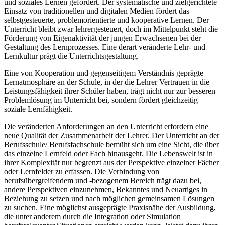
und soziales Lernen gefördert. Der systematische und zielgerichtete
Einsatz von traditionellen und digitalen Medien fördert das
selbstgesteuerte, problemorientierte und kooperative Lernen. Der
Unterricht bleibt zwar lehrergesteuert, doch im Mittelpunkt steht die
Förderung von Eigenaktivität der jungen Erwachsenen bei der
Gestaltung des Lernprozesses. Eine derart veränderte Lehr- und
Lernkultur prägt die Unterrichtsgestaltung.
Eine von Kooperation und gegenseitigem Verständnis geprägte
Lernatmosphäre an der Schule, in der die Lehrer Vertrauen in die
Leistungsfähigkeit ihrer Schüler haben, trägt nicht nur zur besseren
Problemlösung im Unterricht bei, sondern fördert gleichzeitig
soziale Lernfähigkeit.
Die veränderten Anforderungen an den Unterricht erfordern eine
neue Qualität der Zusammenarbeit der Lehrer. Der Unterricht an der
Berufsschule/ Berufsfachschule bemüht sich um eine Sicht, die über
das einzelne Lernfeld oder Fach hinausgeht. Die Lebenswelt ist in
ihrer Komplexität nur begrenzt aus der Perspektive einzelner Fächer
oder Lernfelder zu erfassen. Die Verbindung von
berufsübergreifendem und -bezogenem Bereich trägt dazu bei,
andere Perspektiven einzunehmen, Bekanntes und Neuartiges in
Beziehung zu setzen und nach möglichen gemeinsamen Lösungen
zu suchen. Eine möglichst ausgeprägte Praxisnähe der Ausbildung,
die unter anderem durch die Integration oder Simulation