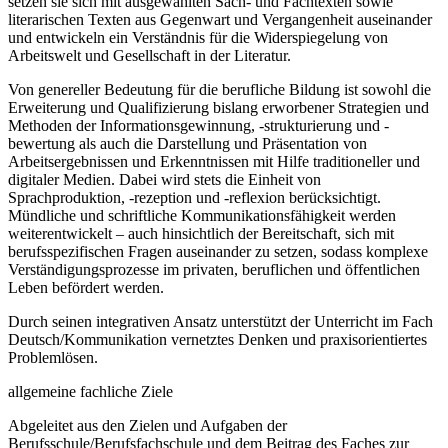
setzen sie sich mit ausgewählten Sach- und Fachtexten sowie
literarischen Texten aus Gegenwart und Vergangenheit auseinander
und entwickeln ein Verständnis für die Widerspiegelung von
Arbeitswelt und Gesellschaft in der Literatur.
Von genereller Bedeutung für die berufliche Bildung ist sowohl die
Erweiterung und Qualifizierung bislang erworbener Strategien und
Methoden der Informationsgewinnung, -strukturierung und -
bewertung als auch die Darstellung und Präsentation von
Arbeitsergebnissen und Erkenntnissen mit Hilfe traditioneller und
digitaler Medien. Dabei wird stets die Einheit von
Sprachproduktion, -rezeption und -reflexion berücksichtigt.
Mündliche und schriftliche Kommunikationsfähigkeit werden
weiterentwickelt – auch hinsichtlich der Bereitschaft, sich mit
berufsspezifischen Fragen auseinander zu setzen, sodass komplexe
Verständigungsprozesse im privaten, beruflichen und öffentlichen
Leben befördert werden.
Durch seinen integrativen Ansatz unterstützt der Unterricht im Fach
Deutsch/Kommunikation vernetztes Denken und praxisorientiertes
Problemlösen.
allgemeine fachliche Ziele
Abgeleitet aus den Zielen und Aufgaben der
Berufsschule/Berufsfachschule und dem Beitrag des Faches zur