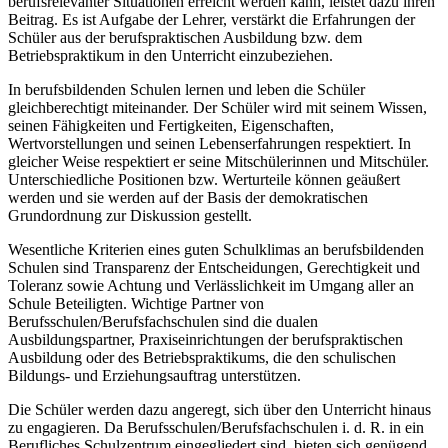
berufsrelevanter Situationen erreicht werden kann, leistet dazu ihren
Beitrag. Es ist Aufgabe der Lehrer, verstärkt die Erfahrungen der
Schüler aus der berufspraktischen Ausbildung bzw. dem
Betriebspraktikum in den Unterricht einzubeziehen.
In berufsbildenden Schulen lernen und leben die Schüler
gleichberechtigt miteinander. Der Schüler wird mit seinem Wissen,
seinen Fähigkeiten und Fertigkeiten, Eigenschaften,
Wertvorstellungen und seinen Lebenserfahrungen respektiert. In
gleicher Weise respektiert er seine Mitschülerinnen und Mitschüler.
Unterschiedliche Positionen bzw. Werturteile können geäußert
werden und sie werden auf der Basis der demokratischen
Grundordnung zur Diskussion gestellt.
Wesentliche Kriterien eines guten Schulklimas an berufsbildenden
Schulen sind Transparenz der Entscheidungen, Gerechtigkeit und
Toleranz sowie Achtung und Verlässlichkeit im Umgang aller an
Schule Beteiligten. Wichtige Partner von
Berufsschulen/Berufsfachschulen sind die dualen
Ausbildungspartner, Praxiseinrichtungen der berufspraktischen
Ausbildung oder des Betriebspraktikums, die den schulischen
Bildungs- und Erziehungsauftrag unterstützen.
Die Schüler werden dazu angeregt, sich über den Unterricht hinaus
zu engagieren. Da Berufsschulen/Berufsfachschulen i. d. R. in ein
Berufliches Schulzentrum eingegliedert sind, bieten sich genügend