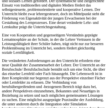
und soziales Lernen gefördert. Der systematische und zielgerichtete
Einsatz von traditionellen und digitalen Medien fördert das
selbstgesteuerte, problemorientierte und kooperative Lernen. Der
Unterricht bleibt zwar lehrergesteuert, doch im Mittelpunkt steht die
Förderung von Eigenaktivität der jungen Erwachsenen bei der
Gestaltung des Lernprozesses. Eine derart veränderte Lehr- und
Lernkultur prägt die Unterrichtsgestaltung.
Eine von Kooperation und gegenseitigem Verständnis geprägte
Lernatmosphäre an der Schule, in der die Lehrer Vertrauen in die
Leistungsfähigkeit ihrer Schüler haben, trägt nicht nur zur besseren
Problemlösung im Unterricht bei, sondern fördert gleichzeitig
soziale Lernfähigkeit.
Die veränderten Anforderungen an den Unterricht erfordern eine
neue Qualität der Zusammenarbeit der Lehrer. Der Unterricht an der
Berufsschule/ Berufsfachschule bemüht sich um eine Sicht, die über
das einzelne Lernfeld oder Fach hinausgeht. Die Lebenswelt ist in
ihrer Komplexität nur begrenzt aus der Perspektive einzelner Fächer
oder Lernfelder zu erfassen. Die Verbindung von
berufsübergreifendem und -bezogenem Bereich trägt dazu bei,
andere Perspektiven einzunehmen, Bekanntes und Neuartiges in
Beziehung zu setzen und nach möglichen gemeinsamen Lösungen
zu suchen. Eine möglichst ausgeprägte Praxisnähe der Ausbildung,
die unter anderem durch die Integration oder Simulation