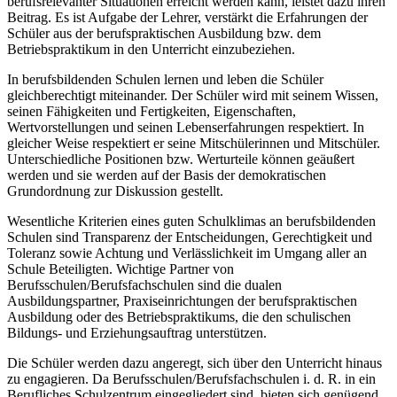
berufsrelevanter Situationen erreicht werden kann, leistet dazu ihren
Beitrag. Es ist Aufgabe der Lehrer, verstärkt die Erfahrungen der
Schüler aus der berufspraktischen Ausbildung bzw. dem
Betriebspraktikum in den Unterricht einzubeziehen.
In berufsbildenden Schulen lernen und leben die Schüler
gleichberechtigt miteinander. Der Schüler wird mit seinem Wissen,
seinen Fähigkeiten und Fertigkeiten, Eigenschaften,
Wertvorstellungen und seinen Lebenserfahrungen respektiert. In
gleicher Weise respektiert er seine Mitschülerinnen und Mitschüler.
Unterschiedliche Positionen bzw. Werturteile können geäußert
werden und sie werden auf der Basis der demokratischen
Grundordnung zur Diskussion gestellt.
Wesentliche Kriterien eines guten Schulklimas an berufsbildenden
Schulen sind Transparenz der Entscheidungen, Gerechtigkeit und
Toleranz sowie Achtung und Verlässlichkeit im Umgang aller an
Schule Beteiligten. Wichtige Partner von
Berufsschulen/Berufsfachschulen sind die dualen
Ausbildungspartner, Praxiseinrichtungen der berufspraktischen
Ausbildung oder des Betriebspraktikums, die den schulischen
Bildungs- und Erziehungsauftrag unterstützen.
Die Schüler werden dazu angeregt, sich über den Unterricht hinaus
zu engagieren. Da Berufsschulen/Berufsfachschulen i. d. R. in ein
Berufliches Schulzentrum eingegliedert sind, bieten sich genügend