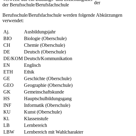
der
der Berufsschule/Berufsfachschule
Berufsschule/Berufsfachschule werden folgende Abkürzungen
verwendet:
Aj.
Ausbildungsjahr
BIO
Biologie (Oberschule)
CH
Chemie (Oberschule)
DE
Deutsch (Oberschule)
DE/KOM
Deutsch/Kommunikation
EN
Englisch
ETH
Ethik
GE
Geschichte (Oberschule)
GEO
Geographie (Oberschule)
GK
Gemeinschaftskunde
HS
Hauptschulbildungsgang
INF
Informatik (Oberschule)
KU
Kunst (Oberschule)
Kl.
Klassenstufe
LB
Lernbereich
LBW
Lernbereich mit Wahlcharakter