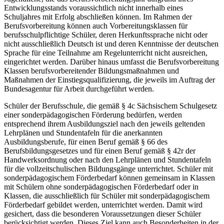
Entwicklungsstands voraussichtlich nicht innerhalb eines
Schuljahres mit Erfolg abschließen können. Im Rahmen der
Berufsvorbereitung können auch Vorbereitungsklassen für
berufsschulpflichtige Schüler, deren Herkunftssprache nicht oder
nicht ausschließlich Deutsch ist und deren Kenntnisse der deutschen
Sprache für eine Teilnahme am Regelunterricht nicht ausreichen,
eingerichtet werden. Darüber hinaus umfasst die Berufsvorbereitung
Klassen berufsvorbereitender Bildungsmaßnahmen und
Maßnahmen der Einstiegsqualifizierung, die jeweils im Auftrag der
Bundesagentur für Arbeit durchgeführt werden.
Schüler der Berufsschule, die gemäß § 4c Sächsischem Schulgesetz
einer sonderpädagogischen Förderung bedürfen, werden
entsprechend ihrem Ausbildungsziel nach den jeweils geltenden
Lehrplänen und Stundentafeln für die anerkannten
Ausbildungsberufe, für einen Beruf gemäß § 66 des
Berufsbildungsgesetzes und für einen Beruf gemäß § 42r der
Handwerksordnung oder nach den Lehrplänen und Stundentafeln
für die vollzeitschulischen Bildungsgänge unterrichtet. Schüler mit
sonderpädagogischem Förderbedarf können gemeinsam in Klassen
mit Schülern ohne sonderpädagogischen Förderbedarf oder in
Klassen, die ausschließlich für Schüler mit sonderpädagogischem
Förderbedarf gebildet werden, unterrichtet werden. Damit wird
gesichert, dass die besonderen Voraussetzungen dieser Schüler
berücksichtigt werden. Dieses Ziel kann auch Besonderheiten in der