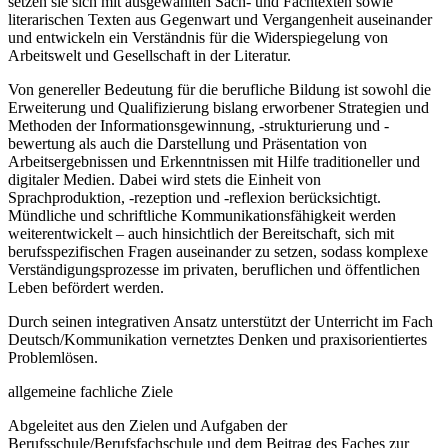
setzen sie sich mit ausgewählten Sach- und Fachtexten sowie
literarischen Texten aus Gegenwart und Vergangenheit auseinander
und entwickeln ein Verständnis für die Widerspiegelung von
Arbeitswelt und Gesellschaft in der Literatur.
Von genereller Bedeutung für die berufliche Bildung ist sowohl die
Erweiterung und Qualifizierung bislang erworbener Strategien und
Methoden der Informationsgewinnung, -strukturierung und -
bewertung als auch die Darstellung und Präsentation von
Arbeitsergebnissen und Erkenntnissen mit Hilfe traditioneller und
digitaler Medien. Dabei wird stets die Einheit von
Sprachproduktion, -rezeption und -reflexion berücksichtigt.
Mündliche und schriftliche Kommunikationsfähigkeit werden
weiterentwickelt – auch hinsichtlich der Bereitschaft, sich mit
berufsspezifischen Fragen auseinander zu setzen, sodass komplexe
Verständigungsprozesse im privaten, beruflichen und öffentlichen
Leben befördert werden.
Durch seinen integrativen Ansatz unterstützt der Unterricht im Fach
Deutsch/Kommunikation vernetztes Denken und praxisorientiertes
Problemlösen.
allgemeine fachliche Ziele
Abgeleitet aus den Zielen und Aufgaben der
Berufsschule/Berufsfachschule und dem Beitrag des Faches zur