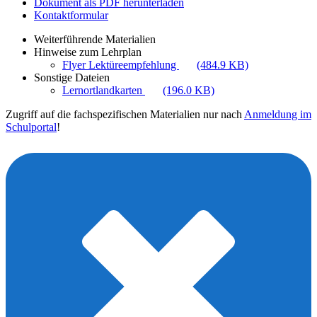
Dokument als PDF herunterladen
Kontaktformular
Weiterführende Materialien
Hinweise zum Lehrplan
Flyer Lektüreempfehlung
(484.9 KB)
Sonstige Dateien
Lernortlandkarten
(196.0 KB)
Zugriff auf die fachspezifischen Materialien nur nach
Anmeldung im
Schulportal
!