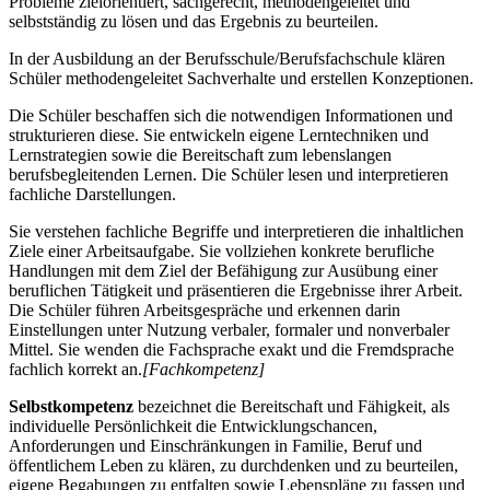
Probleme zielorientiert, sachgerecht, methodengeleitet und
selbstständig zu lösen und das Ergebnis zu beurteilen.
In der Ausbildung an der Berufsschule/Berufsfachschule klären
Schüler methodengeleitet Sachverhalte und erstellen Konzeptionen.
Die Schüler beschaffen sich die notwendigen Informationen und
strukturieren diese. Sie entwickeln eigene Lerntechniken und
Lernstrategien sowie die Bereitschaft zum lebenslangen
berufsbegleitenden Lernen. Die Schüler lesen und interpretieren
fachliche Darstellungen.
Sie verstehen fachliche Begriffe und interpretieren die inhaltlichen
Ziele einer Arbeitsaufgabe. Sie vollziehen konkrete berufliche
Handlungen mit dem Ziel der Befähigung zur Ausübung einer
beruflichen Tätigkeit und präsentieren die Ergebnisse ihrer Arbeit.
Die Schüler führen Arbeitsgespräche und erkennen darin
Einstellungen unter Nutzung verbaler, formaler und nonverbaler
Mittel. Sie wenden die Fachsprache exakt und die Fremdsprache
fachlich korrekt an.
[Fachkompetenz]
Selbstkompetenz
bezeichnet die Bereitschaft und Fähigkeit, als
individuelle Persönlichkeit die Entwicklungschancen,
Anforderungen und Einschränkungen in Familie, Beruf und
öffentlichem Leben zu klären, zu durchdenken und zu beurteilen,
eigene Begabungen zu entfalten sowie Lebenspläne zu fassen und