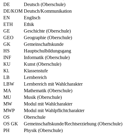
DE
Deutsch (Oberschule)
DE/KOM
Deutsch/Kommunikation
EN
Englisch
ETH
Ethik
GE
Geschichte (Oberschule)
GEO
Geographie (Oberschule)
GK
Gemeinschaftskunde
HS
Hauptschulbildungsgang
INF
Informatik (Oberschule)
KU
Kunst (Oberschule)
Kl.
Klassenstufe
LB
Lernbereich
LBW
Lernbereich mit Wahlcharakter
MA
Mathematik (Oberschule)
MU
Musik (Oberschule)
MW
Modul mit Wahlcharakter
MWP
Modul mit Wahlpflichtcharakter
OS
Oberschule
OS GK
Gemeinschaftskunde/Rechtserziehung (Oberschule)
PH
Physik (Oberschule)