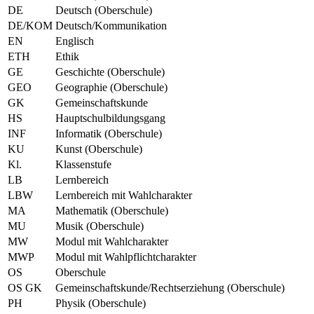
DE
Deutsch (Oberschule)
DE/KOM
Deutsch/Kommunikation
EN
Englisch
ETH
Ethik
GE
Geschichte (Oberschule)
GEO
Geographie (Oberschule)
GK
Gemeinschaftskunde
HS
Hauptschulbildungsgang
INF
Informatik (Oberschule)
KU
Kunst (Oberschule)
Kl.
Klassenstufe
LB
Lernbereich
LBW
Lernbereich mit Wahlcharakter
MA
Mathematik (Oberschule)
MU
Musik (Oberschule)
MW
Modul mit Wahlcharakter
MWP
Modul mit Wahlpflichtcharakter
OS
Oberschule
OS GK
Gemeinschaftskunde/Rechtserziehung (Oberschule)
PH
Physik (Oberschule)