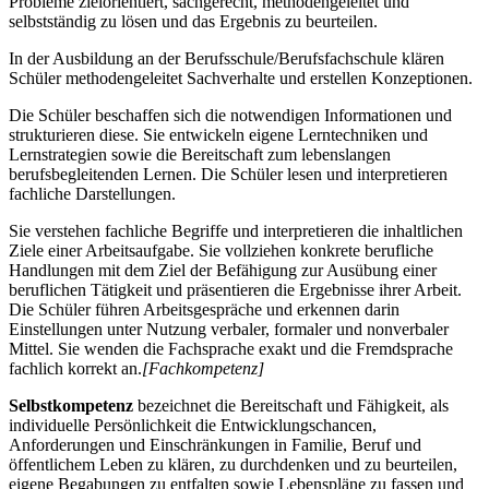
Probleme zielorientiert, sachgerecht, methodengeleitet und
selbstständig zu lösen und das Ergebnis zu beurteilen.
In der Ausbildung an der Berufsschule/Berufsfachschule klären
Schüler methodengeleitet Sachverhalte und erstellen Konzeptionen.
Die Schüler beschaffen sich die notwendigen Informationen und
strukturieren diese. Sie entwickeln eigene Lerntechniken und
Lernstrategien sowie die Bereitschaft zum lebenslangen
berufsbegleitenden Lernen. Die Schüler lesen und interpretieren
fachliche Darstellungen.
Sie verstehen fachliche Begriffe und interpretieren die inhaltlichen
Ziele einer Arbeitsaufgabe. Sie vollziehen konkrete berufliche
Handlungen mit dem Ziel der Befähigung zur Ausübung einer
beruflichen Tätigkeit und präsentieren die Ergebnisse ihrer Arbeit.
Die Schüler führen Arbeitsgespräche und erkennen darin
Einstellungen unter Nutzung verbaler, formaler und nonverbaler
Mittel. Sie wenden die Fachsprache exakt und die Fremdsprache
fachlich korrekt an.
[Fachkompetenz]
Selbstkompetenz
bezeichnet die Bereitschaft und Fähigkeit, als
individuelle Persönlichkeit die Entwicklungschancen,
Anforderungen und Einschränkungen in Familie, Beruf und
öffentlichem Leben zu klären, zu durchdenken und zu beurteilen,
eigene Begabungen zu entfalten sowie Lebenspläne zu fassen und