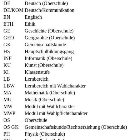
DE
Deutsch (Oberschule)
DE/KOM
Deutsch/Kommunikation
EN
Englisch
ETH
Ethik
GE
Geschichte (Oberschule)
GEO
Geographie (Oberschule)
GK
Gemeinschaftskunde
HS
Hauptschulbildungsgang
INF
Informatik (Oberschule)
KU
Kunst (Oberschule)
Kl.
Klassenstufe
LB
Lernbereich
LBW
Lernbereich mit Wahlcharakter
MA
Mathematik (Oberschule)
MU
Musik (Oberschule)
MW
Modul mit Wahlcharakter
MWP
Modul mit Wahlpflichtcharakter
OS
Oberschule
OS GK
Gemeinschaftskunde/Rechtserziehung (Oberschule)
PH
Physik (Oberschule)