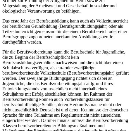
Schüler zur Erfüllung der Aufgaben im Beruf sowie zur
Mitgestaltung der Arbeitswelt und Gesellschaft in sozialer und
ökologischer Verantwortung zu befähigen.
Das erste Jahr der Berufsausbildung kann auch als Vollzeitunterricht
der beruflichen Grundbildung (Berufsgrundbildungsjahr) oder als
Teilzeitunterricht gemeinsam für die einem Berufsbereich oder einer
Berufsgruppe zugeordneten anerkannten Ausbildungsberufe
durchgeführt werden.
Für die Berufsvorbereitung kann die Berufsschule für Jugendliche,
die zu Beginn der Berufsschulpflicht kein
Berufsausbildungsverhältnis nachweisen und die nicht über einen
Schulabschluss verfügen, als ein- oder zweijährige
berufsvorbereitende Vollzeitschule (Berufsvorbereitungsjahr) geführt
werden. Der zweijährige Bildungsgang richtet sich dabei an
Jugendliche, die das Berufsvorbereitungsjahr aufgrund ihres
Entwicklungsstands voraussichtlich nicht innerhalb eines
Schuljahres mit Erfolg abschließen können. Im Rahmen der
Berufsvorbereitung können auch Vorbereitungsklassen für
berufsschulpflichtige Schüler, deren Herkunftssprache nicht oder
nicht ausschließlich Deutsch ist und deren Kenntnisse der deutschen
Sprache für eine Teilnahme am Regelunterricht nicht ausreichen,
eingerichtet werden. Darüber hinaus umfasst die Berufsvorbereitung
Klassen berufsvorbereitender Bildungsmaßnahmen und
Maßnahmen der Einstiegsqualifizierung, die jeweils im Auftrag der