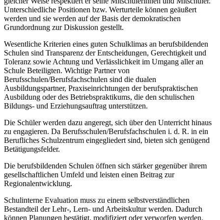
gleicher Weise respektiert er seine Mitschülerinnen und Mitschüler.
Unterschiedliche Positionen bzw. Werturteile können geäußert
werden und sie werden auf der Basis der demokratischen
Grundordnung zur Diskussion gestellt.
Wesentliche Kriterien eines guten Schulklimas an berufsbildenden
Schulen sind Transparenz der Entscheidungen, Gerechtigkeit und
Toleranz sowie Achtung und Verlässlichkeit im Umgang aller an
Schule Beteiligten. Wichtige Partner von
Berufsschulen/Berufsfachschulen sind die dualen
Ausbildungspartner, Praxiseinrichtungen der berufspraktischen
Ausbildung oder des Betriebspraktikums, die den schulischen
Bildungs- und Erziehungsauftrag unterstützen.
Die Schüler werden dazu angeregt, sich über den Unterricht hinaus
zu engagieren. Da Berufsschulen/Berufsfachschulen i. d. R. in ein
Berufliches Schulzentrum eingegliedert sind, bieten sich genügend
Betätigungsfelder.
Die berufsbildenden Schulen öffnen sich stärker gegenüber ihrem
gesellschaftlichen Umfeld und leisten einen Beitrag zur
Regionalentwicklung.
Schulinterne Evaluation muss zu einem selbstverständlichen
Bestandteil der Lehr-, Lern- und Arbeitskultur werden. Dadurch
können Planungen bestätigt, modifiziert oder verworfen werden.