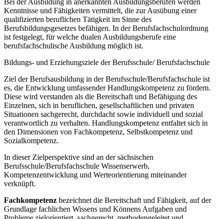
Bei der Ausbildung in anerkannten Ausbildungsberufen werden
Kenntnisse und Fähigkeiten vermittelt, die zur Ausübung einer
qualifizierten beruflichen Tätigkeit im Sinne des
Berufsbildungsgesetzes befähigen. In der Berufsfachschulordnung
ist festgelegt, für welche dualen Ausbildungsberufe eine
berufsfachschulische Ausbildung möglich ist.
Bildungs- und Erziehungsziele der Berufsschule/ Berufsfachschule
Ziel der Berufsausbildung in der Berufsschule/Berufsfachschule ist
es, die Entwicklung umfassender Handlungskompetenz zu fördern.
Diese wird verstanden als die Bereitschaft und Befähigung des
Einzelnen, sich in beruflichen, gesellschaftlichen und privaten
Situationen sachgerecht, durchdacht sowie individuell und sozial
verantwortlich zu verhalten. Handlungskompetenz entfaltet sich in
den Dimensionen von Fachkompetenz, Selbstkompetenz und
Sozialkompetenz.
In dieser Zielperspektive sind an der sächsischen
Berufsschule/Berufsfachschule Wissenserwerb,
Kompetenzentwicklung und Werteorientierung miteinander
verknüpft.
Fachkompetenz
bezeichnet die Bereitschaft und Fähigkeit, auf der
Grundlage fachlichen Wissens und Könnens Aufgaben und
Probleme zielorientiert, sachgerecht, methodengeleitet und