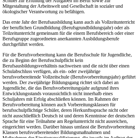
Schüler zur Erfüllung der Aufgaben im Beruf sowie zur
Mitgestaltung der Arbeitswelt und Gesellschaft in sozialer und
ökologischer Verantwortung zu befähigen.
Das erste Jahr der Berufsausbildung kann auch als Vollzeitunterricht
der beruflichen Grundbildung (Berufsgrundbildungsjahr) oder als
Teilzeitunterricht gemeinsam für die einem Berufsbereich oder einer
Berufsgruppe zugeordneten anerkannten Ausbildungsberufe
durchgeführt werden.
Für die Berufsvorbereitung kann die Berufsschule für Jugendliche,
die zu Beginn der Berufsschulpflicht kein
Berufsausbildungsverhältnis nachweisen und die nicht über einen
Schulabschluss verfügen, als ein- oder zweijährige
berufsvorbereitende Vollzeitschule (Berufsvorbereitungsjahr) geführt
werden. Der zweijährige Bildungsgang richtet sich dabei an
Jugendliche, die das Berufsvorbereitungsjahr aufgrund ihres
Entwicklungsstands voraussichtlich nicht innerhalb eines
Schuljahres mit Erfolg abschließen können. Im Rahmen der
Berufsvorbereitung können auch Vorbereitungsklassen für
berufsschulpflichtige Schüler, deren Herkunftssprache nicht oder
nicht ausschließlich Deutsch ist und deren Kenntnisse der deutschen
Sprache für eine Teilnahme am Regelunterricht nicht ausreichen,
eingerichtet werden. Darüber hinaus umfasst die Berufsvorbereitung
Klassen berufsvorbereitender Bildungsmaßnahmen und
Maßnahmen der Einstiegsqualifizierung, die jeweils im Auftrag der