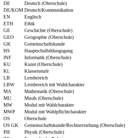
DE
Deutsch (Oberschule)
DE/KOM
Deutsch/Kommunikation
EN
Englisch
ETH
Ethik
GE
Geschichte (Oberschule)
GEO
Geographie (Oberschule)
GK
Gemeinschaftskunde
HS
Hauptschulbildungsgang
INF
Informatik (Oberschule)
KU
Kunst (Oberschule)
Kl.
Klassenstufe
LB
Lernbereich
LBW
Lernbereich mit Wahlcharakter
MA
Mathematik (Oberschule)
MU
Musik (Oberschule)
MW
Modul mit Wahlcharakter
MWP
Modul mit Wahlpflichtcharakter
OS
Oberschule
OS GK
Gemeinschaftskunde/Rechtserziehung (Oberschule)
PH
Physik (Oberschule)