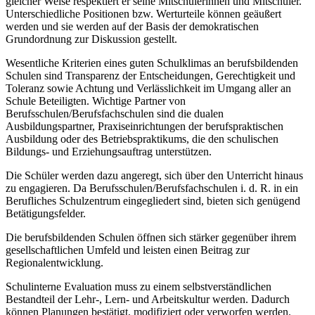
gleicher Weise respektiert er seine Mitschülerinnen und Mitschüler.
Unterschiedliche Positionen bzw. Werturteile können geäußert
werden und sie werden auf der Basis der demokratischen
Grundordnung zur Diskussion gestellt.
Wesentliche Kriterien eines guten Schulklimas an berufsbildenden
Schulen sind Transparenz der Entscheidungen, Gerechtigkeit und
Toleranz sowie Achtung und Verlässlichkeit im Umgang aller an
Schule Beteiligten. Wichtige Partner von
Berufsschulen/Berufsfachschulen sind die dualen
Ausbildungspartner, Praxiseinrichtungen der berufspraktischen
Ausbildung oder des Betriebspraktikums, die den schulischen
Bildungs- und Erziehungsauftrag unterstützen.
Die Schüler werden dazu angeregt, sich über den Unterricht hinaus
zu engagieren. Da Berufsschulen/Berufsfachschulen i. d. R. in ein
Berufliches Schulzentrum eingegliedert sind, bieten sich genügend
Betätigungsfelder.
Die berufsbildenden Schulen öffnen sich stärker gegenüber ihrem
gesellschaftlichen Umfeld und leisten einen Beitrag zur
Regionalentwicklung.
Schulinterne Evaluation muss zu einem selbstverständlichen
Bestandteil der Lehr-, Lern- und Arbeitskultur werden. Dadurch
können Planungen bestätigt, modifiziert oder verworfen werden.