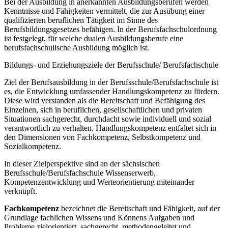
Bei der Ausbildung in anerkannten Ausbildungsberufen werden
Kenntnisse und Fähigkeiten vermittelt, die zur Ausübung einer
qualifizierten beruflichen Tätigkeit im Sinne des
Berufsbildungsgesetzes befähigen. In der Berufsfachschulordnung
ist festgelegt, für welche dualen Ausbildungsberufe eine
berufsfachschulische Ausbildung möglich ist.
Bildungs- und Erziehungsziele der Berufsschule/ Berufsfachschule
Ziel der Berufsausbildung in der Berufsschule/Berufsfachschule ist
es, die Entwicklung umfassender Handlungskompetenz zu fördern.
Diese wird verstanden als die Bereitschaft und Befähigung des
Einzelnen, sich in beruflichen, gesellschaftlichen und privaten
Situationen sachgerecht, durchdacht sowie individuell und sozial
verantwortlich zu verhalten. Handlungskompetenz entfaltet sich in
den Dimensionen von Fachkompetenz, Selbstkompetenz und
Sozialkompetenz.
In dieser Zielperspektive sind an der sächsischen
Berufsschule/Berufsfachschule Wissenserwerb,
Kompetenzentwicklung und Werteorientierung miteinander
verknüpft.
Fachkompetenz
bezeichnet die Bereitschaft und Fähigkeit, auf der
Grundlage fachlichen Wissens und Könnens Aufgaben und
Probleme zielorientiert, sachgerecht, methodengeleitet und