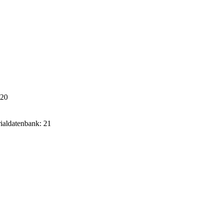
020
rialdatenbank: 21