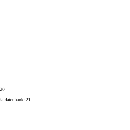
020
rialdatenbank: 21