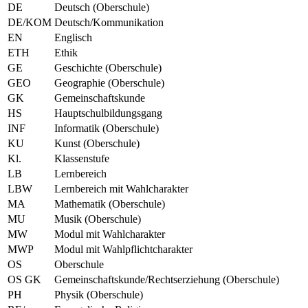
DE
Deutsch (Oberschule)
DE/KOM
Deutsch/Kommunikation
EN
Englisch
ETH
Ethik
GE
Geschichte (Oberschule)
GEO
Geographie (Oberschule)
GK
Gemeinschaftskunde
HS
Hauptschulbildungsgang
INF
Informatik (Oberschule)
KU
Kunst (Oberschule)
Kl.
Klassenstufe
LB
Lernbereich
LBW
Lernbereich mit Wahlcharakter
MA
Mathematik (Oberschule)
MU
Musik (Oberschule)
MW
Modul mit Wahlcharakter
MWP
Modul mit Wahlpflichtcharakter
OS
Oberschule
OS GK
Gemeinschaftskunde/Rechtserziehung (Oberschule)
PH
Physik (Oberschule)