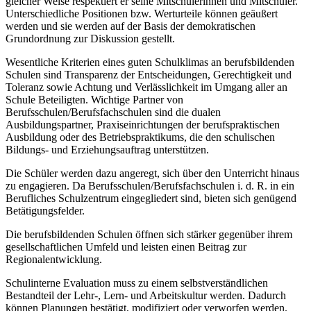
gleicher Weise respektiert er seine Mitschülerinnen und Mitschüler.
Unterschiedliche Positionen bzw. Werturteile können geäußert
werden und sie werden auf der Basis der demokratischen
Grundordnung zur Diskussion gestellt.
Wesentliche Kriterien eines guten Schulklimas an berufsbildenden
Schulen sind Transparenz der Entscheidungen, Gerechtigkeit und
Toleranz sowie Achtung und Verlässlichkeit im Umgang aller an
Schule Beteiligten. Wichtige Partner von
Berufsschulen/Berufsfachschulen sind die dualen
Ausbildungspartner, Praxiseinrichtungen der berufspraktischen
Ausbildung oder des Betriebspraktikums, die den schulischen
Bildungs- und Erziehungsauftrag unterstützen.
Die Schüler werden dazu angeregt, sich über den Unterricht hinaus
zu engagieren. Da Berufsschulen/Berufsfachschulen i. d. R. in ein
Berufliches Schulzentrum eingegliedert sind, bieten sich genügend
Betätigungsfelder.
Die berufsbildenden Schulen öffnen sich stärker gegenüber ihrem
gesellschaftlichen Umfeld und leisten einen Beitrag zur
Regionalentwicklung.
Schulinterne Evaluation muss zu einem selbstverständlichen
Bestandteil der Lehr-, Lern- und Arbeitskultur werden. Dadurch
können Planungen bestätigt, modifiziert oder verworfen werden.