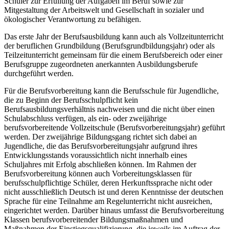
Schüler zur Erfüllung der Aufgaben im Beruf sowie zur
Mitgestaltung der Arbeitswelt und Gesellschaft in sozialer und
ökologischer Verantwortung zu befähigen.
Das erste Jahr der Berufsausbildung kann auch als Vollzeitunterricht
der beruflichen Grundbildung (Berufsgrundbildungsjahr) oder als
Teilzeitunterricht gemeinsam für die einem Berufsbereich oder einer
Berufsgruppe zugeordneten anerkannten Ausbildungsberufe
durchgeführt werden.
Für die Berufsvorbereitung kann die Berufsschule für Jugendliche,
die zu Beginn der Berufsschulpflicht kein
Berufsausbildungsverhältnis nachweisen und die nicht über einen
Schulabschluss verfügen, als ein- oder zweijährige
berufsvorbereitende Vollzeitschule (Berufsvorbereitungsjahr) geführt
werden. Der zweijährige Bildungsgang richtet sich dabei an
Jugendliche, die das Berufsvorbereitungsjahr aufgrund ihres
Entwicklungsstands voraussichtlich nicht innerhalb eines
Schuljahres mit Erfolg abschließen können. Im Rahmen der
Berufsvorbereitung können auch Vorbereitungsklassen für
berufsschulpflichtige Schüler, deren Herkunftssprache nicht oder
nicht ausschließlich Deutsch ist und deren Kenntnisse der deutschen
Sprache für eine Teilnahme am Regelunterricht nicht ausreichen,
eingerichtet werden. Darüber hinaus umfasst die Berufsvorbereitung
Klassen berufsvorbereitender Bildungsmaßnahmen und
Maßnahmen der Einstiegsqualifizierung, die jeweils im Auftrag der