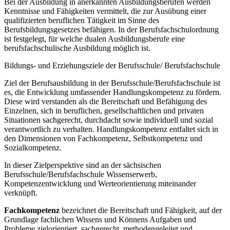
Bei der Ausbildung in anerkannten Ausbildungsberufen werden
Kenntnisse und Fähigkeiten vermittelt, die zur Ausübung einer
qualifizierten beruflichen Tätigkeit im Sinne des
Berufsbildungsgesetzes befähigen. In der Berufsfachschulordnung
ist festgelegt, für welche dualen Ausbildungsberufe eine
berufsfachschulische Ausbildung möglich ist.
Bildungs- und Erziehungsziele der Berufsschule/ Berufsfachschule
Ziel der Berufsausbildung in der Berufsschule/Berufsfachschule ist
es, die Entwicklung umfassender Handlungskompetenz zu fördern.
Diese wird verstanden als die Bereitschaft und Befähigung des
Einzelnen, sich in beruflichen, gesellschaftlichen und privaten
Situationen sachgerecht, durchdacht sowie individuell und sozial
verantwortlich zu verhalten. Handlungskompetenz entfaltet sich in
den Dimensionen von Fachkompetenz, Selbstkompetenz und
Sozialkompetenz.
In dieser Zielperspektive sind an der sächsischen
Berufsschule/Berufsfachschule Wissenserwerb,
Kompetenzentwicklung und Werteorientierung miteinander
verknüpft.
Fachkompetenz
bezeichnet die Bereitschaft und Fähigkeit, auf der
Grundlage fachlichen Wissens und Könnens Aufgaben und
Probleme zielorientiert, sachgerecht, methodengeleitet und