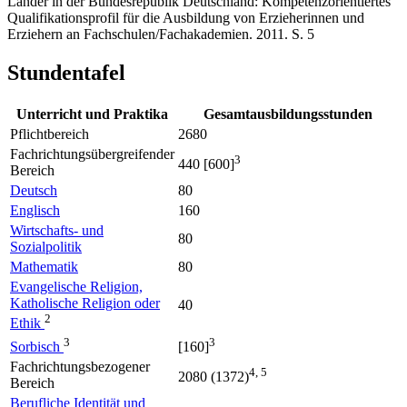
Länder in der Bundesrepublik Deutschland: Kompetenzorientiertes
Qualifikationsprofil für die Ausbildung von Erzieherinnen und
Erziehern an Fachschulen/Fachakademien. 2011. S. 5
Stundentafel
Unterricht und Praktika
Gesamtausbildungsstunden
Pflichtbereich
2680
Fachrichtungsübergreifender
3
440 [600]
Bereich
Deutsch
80
Englisch
160
Wirtschafts- und
80
Sozialpolitik
Mathematik
80
Evangelische Religion,
Katholische Religion oder
40
2
Ethik
3
3
Sorbisch
[160]
Fachrichtungsbezogener
4, 5
2080 (1372)
Bereich
Berufliche Identität und