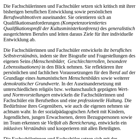
Die Fachschülerinnen und Fachschüler setzen sich kritisch mit ihrer
bisherigen beruflichen Entwicklung sowie persönlichen
Berufswahlmotiven
auseinander. Sie orientieren sich an
Qualifikationsanforderungen
(Kompetenzorientiertes
Qualifikationsprofil der Kultusministerkonferenz)
des
generalistisch
ausgerichteten Berufes und leiten daraus Ziele für ihre individuelle
Entwicklung ab.
Die Fachschülerinnen und Fachschüler entwickeln ihr
berufliches
Selbstverständnis
, indem sie ihre Biografie und Fragestellungen des
eigenen Seins
(Menschenbilder, Geschlechterrollen, besondere
Lebenssituationen)
in den Blick nehmen. Sie reflektieren ihre
persönlichen und fachlichen Voraussetzungen für den Beruf auf der
Grundlage eines
humanistischen Menschenbildes
sowie weiterer
demokratischer Grundwerte
. In der Auseinandersetzung mit
unterschiedlichen religiös bzw. weltanschaulich geprägten
Wert-
und Normvorstellungen
entwickeln die Fachschülerinnen und
Fachschüler ein Berufsethos und eine
professionelle Haltung
. Die
Bedürfnisse ihres Gegenübers, wie auch die eigenen nehmen sie
achtsam wahr. In der sozialpädagogischen Arbeit mit Kindern,
Jugendlichen, jungen Erwachsenen, deren Bezugspersonen sowie
im Team erkennen sie
Vielfalt als Bereicherung
, entwickeln ein
inklusives Verständnis
und kooperieren mit allen Beteiligten.
Die Fachschülerinnen und Fachschüler setzen sich mit der