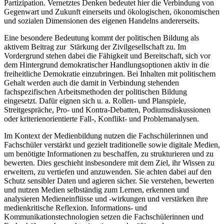
Partizipation. Vernetztes Denken bedeutet hier die Verbindung von
Gegenwart und Zukunft einerseits und ökologischen, ökonomischen
und sozialen Dimensionen des eigenen Handelns andererseits.
Eine besondere Bedeutung kommt der politischen Bildung als
aktivem Beitrag zur Stärkung der Zivilgesellschaft zu. Im
Vordergrund stehen dabei die Fähigkeit und Bereitschaft, sich vor
dem Hintergrund demokratischer Handlungsoptionen aktiv in die
freiheitliche Demokratie einzubringen. Bei Inhalten mit politischem
Gehalt werden auch die damit in Verbindung stehenden
fachspezifischen Arbeitsmethoden der politischen Bildung
eingesetzt. Dafür eignen sich u. a. Rollen- und Planspiele,
Streitgespräche, Pro- und Kontra-Debatten, Podiumsdiskussionen
oder kriterienorientierte Fall-, Konflikt- und Problemanalysen.
Im Kontext der Medienbildung nutzen die Fachschülerinnen und
Fachschüler verstärkt und gezielt traditionelle sowie digitale Medien,
um benötigte Informationen zu beschaffen, zu strukturieren und zu
bewerten. Dies geschieht insbesondere mit dem Ziel, ihr Wissen zu
erweitern, zu vertiefen und anzuwenden. Sie achten dabei auf den
Schutz sensibler Daten und agieren sicher. Sie verstehen, bewerten
und nutzen Medien selbständig zum Lernen, erkennen und
analysieren Medieneinflüsse und -wirkungen und verstärken ihre
medienkritische Reflexion. Informations- und
Kommunikationstechnologien setzen die Fachschülerinnen und