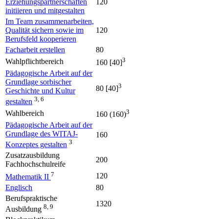
Erziehungspartnerschaften
120
initiieren und mitgestalten
Im Team zusammenarbeiten,
Qualität sichern sowie im
120
Berufsfeld kooperieren
Facharbeit erstellen
80
3
Wahlpflichtbereich
160 [40]
Pädagogische Arbeit auf der
Grundlage sorbischer
3
80 [40]
Geschichte und Kultur
3, 6
gestalten
3
Wahlbereich
160 (160)
Pädagogische Arbeit auf der
Grundlage des WITAJ-
160
3
Konzeptes gestalten
Zusatzausbildung
200
Fachhochschulreife
7
120
Mathematik II
Englisch
80
Berufspraktische
1320
8, 9
Ausbildung