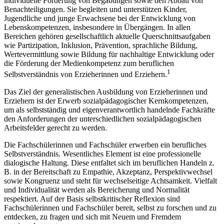
individuelle Förderung von Begabungen sowie den Abbau von
Benachteiligungen. Sie begleiten und unterstützen Kinder,
Jugendliche und junge Erwachsene bei der Entwicklung von
Lebenskompetenzen, insbesondere in Übergängen. In allen
Bereichen gehören gesellschaftlich aktuelle Querschnittsaufgaben
wie Partizipation, Inklusion, Prävention, sprachliche Bildung,
Wertevermittlung sowie Bildung für nachhaltige Entwicklung oder
die Förderung der Medienkompetenz zum beruflichen
1
Selbstverständnis von Erzieherinnen und Erziehern.
Das Ziel der generalistischen Ausbildung von Erzieherinnen und
Erziehern ist der Erwerb sozialpädagogischer Kernkompetenzen,
um als selbstständig und eigenverantwortlich handelnde Fachkräfte
den Anforderungen der unterschiedlichen sozialpädagogischen
Arbeitsfelder gerecht zu werden.
Die Fachschülerinnen und Fachschüler erwerben ein berufliches
Selbstverständnis. Wesentliches Element ist eine professionelle
dialogische Haltung. Diese entfaltet sich im beruflichen Handeln z.
B. in der Bereitschaft zu Empathie, Akzeptanz, Perspektivwechsel
sowie Kongruenz und steht für wechselseitige Achtsamkeit. Vielfalt
und Individualität werden als Bereicherung und Normalität
respektiert. Auf der Basis selbstkritischer Reflexion sind
Fachschülerinnen und Fachschüler bereit, selbst zu forschen und zu
entdecken, zu fragen und sich mit Neuem und Fremdem