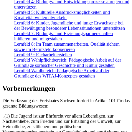
Lernfeld 4: Bildungs- und Entwicklungsprozesse anregen und
unterstützen
Lernfeld 5: Kulturelle Ausdrucksmöglichkeiten und
Kreativität weiterentwickeln
Lernfeld 6: Kinder, Jugendliche und junge Erwachsene bei
der Bewältigung besonderer Lebenssituationen unterstützen
Lernfeld 7: Bildungs- und Erziehungspartnerschaften
initiieren und mitgestalten
Lernfeld 8: Im Team zusammenarbeiten, Qualität sichern
sowie im Berufsfeld kooperieren
Lernfeld 9: Facharbeit erstellen
Lernfeld Wahlpflichtbereich: Pädagogische Arbeit auf der
Grundlage sorbischer Geschichte und Kultur gestalten
Lernfeld Wahlbereich: Pädagogische Arbeit auf der
Grundlage des WITAJ-Konzeptes gestalten
Vorbemerkungen
Die Verfassung des Freistaates Sachsen fordert in Artikel 101 für das
gesamte Bildungswesen:
„(1) Die Jugend ist zur Ehrfurcht vor allem Lebendigen, zur
Nächstenliebe, zum Frieden und zur Erhaltung der Umwelt, zur
Heimatliebe, zu sittlichem und politischem
Verantwortungsbewusstsein, zu Gerechtigkeit und zur Achtung vor