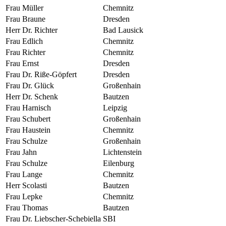
Frau Müller
Chemnitz
Frau Braune
Dresden
Herr Dr. Richter
Bad Lausick
Frau Edlich
Chemnitz
Frau Richter
Chemnitz
Frau Ernst
Dresden
Frau Dr. Riße-Göpfert
Dresden
Frau Dr. Glück
Großenhain
Herr Dr. Schenk
Bautzen
Frau Harnisch
Leipzig
Frau Schubert
Großenhain
Frau Haustein
Chemnitz
Frau Schulze
Großenhain
Frau Jahn
Lichtenstein
Frau Schulze
Eilenburg
Frau Lange
Chemnitz
Herr Scolasti
Bautzen
Frau Lepke
Chemnitz
Frau Thomas
Bautzen
Frau Dr. Liebscher-Schebiella
SBI