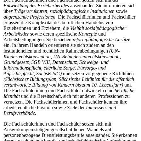
Entwicklung des Erzieherberufes
auseinander. Sie informieren sich
übe
r Trägerstrukturen, sozialpädagogische Institutionen
sowie
angrenzende Professionen
. Die Fachschülerinnen und Fachschüler
erfassen die Komplexität des beruflichen Handelns von
Erzieherinnen und Erziehern, die
Vielfalt sozialpädagogischer
Arbeitsfelder
sowie deren spezifische
Konzepte
und
Arbeitsbedingungen. Sie beziehen
reformpädagogische Ansätze
ein. In ihrem Handeln orientieren sie sich zudem an den
institutionellen und rechtlichen Rahmenbedingungen
(UN-
Kinderrechtskonvention, UN-Behindertenrechtskonvention,
Grundgesetz, SGB VIII, Datenschutz, Schweige- und
Informationspflicht, elterliche Sorge, Fürsorge- und
Aufsichtspflicht, SächsKitaG)
und setzen vorgegebene Richtlinien
(Sächsischer Bildungsplan, Sächsische Leitlinien für die öffentlich
verantwortete Bildung von Kindern bis zum 10. Lebensjahr)
um.
Die Fachschülerinnen und Fachschüler entwickeln eine
berufliche
Identität
und die Bereitschaft, sich mit anderen Professionen zu
vernetzen. Die Fachschülerinnen und Fachschüler kennen ihre
arbeitsrechtliche Position sowie Ziele der
Interessen- und
Berufsverbände
.
Die Fachschülerinnen und Fachschüler setzen sich mit
Auswirkungen stetigen gesellschaftlichen Wandels auf
personenbezogene Dienstleistungsberufe auseinander. Sie erkennen
daraus resultierende berufs- und arbeitsfeldtypische Anforderungen,