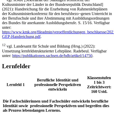
Kultusminister der Länder in der Bundesrepublik Deutschland]
(2021): Handreichung für die Erarbeitung von Rahmenlehrplänen
der Kultusministerkonferenz für den berufsbezo¬genen Unterricht in
der Berufsschule und ihre Abstimmung mit Ausbildungsordnungen
des Bundes für anerkannte Ausbildungsberufe. S. 15/16. Verfügbar
unter:
https://www.kmk.org/fileadmin/veroeffentlichungen_beschluesse/20
GEP-Handreichung.pdf
.
12
vgl. Landesamt für Schule und Bildung (Hrsg.) (2022):
Umsetzung lernfeldstrukturierter Lehrpläne. Radebeul. Verfügbar
unter:
https://publikationen.sachsen.de/bdb/artikel/14750
.
Lernfelder
Klassenstufen
Berufliche Identität und
1 bis 3
Lernfeld 1
professionelle Perspektiven
Zeitrichtwert:
entwickeln
160 Ustd.
Die Fachschülerinnen und Fachschüler entwickeln berufliche
Identität sowie professionelle Perspektiven und begreifen dies
als Prozess lebenslangen Lernens.