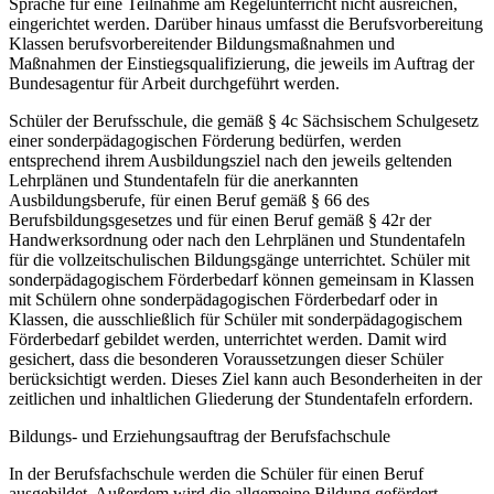
Sprache für eine Teilnahme am Regelunterricht nicht ausreichen,
eingerichtet werden. Darüber hinaus umfasst die Berufsvorbereitung
Klassen berufsvorbereitender Bildungsmaßnahmen und
Maßnahmen der Einstiegsqualifizierung, die jeweils im Auftrag der
Bundesagentur für Arbeit durchgeführt werden.
Schüler der Berufsschule, die gemäß § 4c Sächsischem Schulgesetz
einer sonderpädagogischen Förderung bedürfen, werden
entsprechend ihrem Ausbildungsziel nach den jeweils geltenden
Lehrplänen und Stundentafeln für die anerkannten
Ausbildungsberufe, für einen Beruf gemäß § 66 des
Berufsbildungsgesetzes und für einen Beruf gemäß § 42r der
Handwerksordnung oder nach den Lehrplänen und Stundentafeln
für die vollzeitschulischen Bildungsgänge unterrichtet. Schüler mit
sonderpädagogischem Förderbedarf können gemeinsam in Klassen
mit Schülern ohne sonderpädagogischen Förderbedarf oder in
Klassen, die ausschließlich für Schüler mit sonderpädagogischem
Förderbedarf gebildet werden, unterrichtet werden. Damit wird
gesichert, dass die besonderen Voraussetzungen dieser Schüler
berücksichtigt werden. Dieses Ziel kann auch Besonderheiten in der
zeitlichen und inhaltlichen Gliederung der Stundentafeln erfordern.
Bildungs- und Erziehungsauftrag der Berufsfachschule
In der Berufsfachschule werden die Schüler für einen Beruf
ausgebildet. Außerdem wird die allgemeine Bildung gefördert.