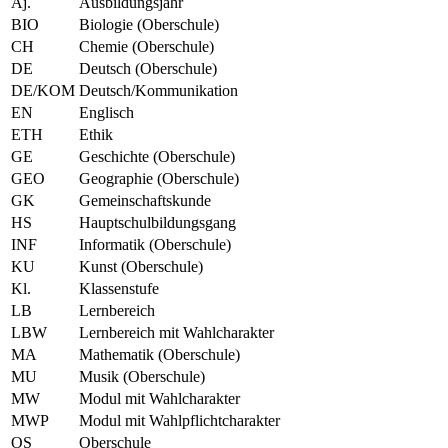
Aj.
Ausbildungsjahr
BIO
Biologie (Oberschule)
CH
Chemie (Oberschule)
DE
Deutsch (Oberschule)
DE/KOM
Deutsch/Kommunikation
EN
Englisch
ETH
Ethik
GE
Geschichte (Oberschule)
GEO
Geographie (Oberschule)
GK
Gemeinschaftskunde
HS
Hauptschulbildungsgang
INF
Informatik (Oberschule)
KU
Kunst (Oberschule)
Kl.
Klassenstufe
LB
Lernbereich
LBW
Lernbereich mit Wahlcharakter
MA
Mathematik (Oberschule)
MU
Musik (Oberschule)
MW
Modul mit Wahlcharakter
MWP
Modul mit Wahlpflichtcharakter
OS
Oberschule