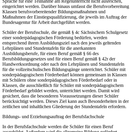
Sprache für eine Teilnahme am Regelunterricht nicht ausreichen,
eingerichtet werden. Darüber hinaus umfasst die Berufsvorbereitung
Klassen berufsvorbereitender Bildungsmaßnahmen und
Maßnahmen der Einstiegsqualifizierung, die jeweils im Auftrag der
Bundesagentur für Arbeit durchgeführt werden.
Schüler der Berufsschule, die gemäß § 4c Sächsischem Schulgesetz
einer sonderpädagogischen Förderung bedürfen, werden
entsprechend ihrem Ausbildungsziel nach den jeweils geltenden
Lehrplänen und Stundentafeln für die anerkannten
Ausbildungsberufe, für einen Beruf gemäß § 66 des
Berufsbildungsgesetzes und für einen Beruf gemäß § 42r der
Handwerksordnung oder nach den Lehrplänen und Stundentafeln
für die vollzeitschulischen Bildungsgänge unterrichtet. Schüler mit
sonderpädagogischem Förderbedarf können gemeinsam in Klassen
mit Schülern ohne sonderpädagogischen Förderbedarf oder in
Klassen, die ausschließlich für Schüler mit sonderpädagogischem
Förderbedarf gebildet werden, unterrichtet werden. Damit wird
gesichert, dass die besonderen Voraussetzungen dieser Schüler
berücksichtigt werden. Dieses Ziel kann auch Besonderheiten in der
zeitlichen und inhaltlichen Gliederung der Stundentafeln erfordern.
Bildungs- und Erziehungsauftrag der Berufsfachschule
In der Berufsfachschule werden die Schüler für einen Beruf
ausgebildet. Außerdem wird die allgemeine Bildung gefördert.