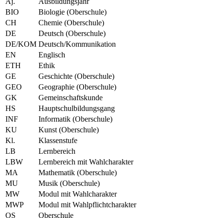
Aj.
Ausbildungsjahr
BIO
Biologie (Oberschule)
CH
Chemie (Oberschule)
DE
Deutsch (Oberschule)
DE/KOM
Deutsch/Kommunikation
EN
Englisch
ETH
Ethik
GE
Geschichte (Oberschule)
GEO
Geographie (Oberschule)
GK
Gemeinschaftskunde
HS
Hauptschulbildungsgang
INF
Informatik (Oberschule)
KU
Kunst (Oberschule)
Kl.
Klassenstufe
LB
Lernbereich
LBW
Lernbereich mit Wahlcharakter
MA
Mathematik (Oberschule)
MU
Musik (Oberschule)
MW
Modul mit Wahlcharakter
MWP
Modul mit Wahlpflichtcharakter
OS
Oberschule