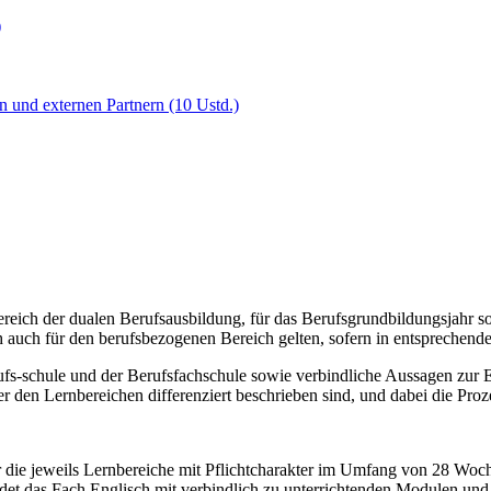
)
 und externen Partnern (10 Ustd.)
ereich der dualen Berufsausbildung, für das Berufsgrundbildungsjahr s
auch für den berufsbezogenen Bereich gelten, sofern in entsprechende
ufs-schule und der Berufsfachschule sowie verbindliche Aussagen zur
er den Lernbereichen differenziert beschrieben sind, und dabei die Pr
 die jeweils Lernbereiche mit Pflichtcharakter im Umfang von 28 Woche
det das Fach Englisch mit verbindlich zu unterrichtenden Modulen un