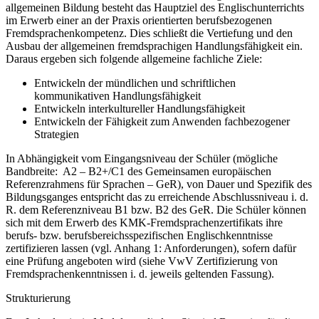
allgemeinen Bildung besteht das Hauptziel des Englischunterrichts
im Erwerb einer an der Praxis orientierten berufsbezogenen
Fremdsprachenkompetenz. Dies schließt die Vertiefung und den
Ausbau der allgemeinen fremdsprachigen Handlungsfähigkeit ein.
Daraus ergeben sich folgende allgemeine fachliche Ziele:
Entwickeln der mündlichen und schriftlichen
kommunikativen Handlungsfähigkeit
Entwickeln interkultureller Handlungsfähigkeit
Entwickeln der Fähigkeit zum Anwenden fachbezogener
Strategien
In Abhängigkeit vom Eingangsniveau der Schüler (mögliche
Bandbreite: A2 – B2+/C1 des Gemeinsamen europäischen
Referenzrahmens für Sprachen – GeR), von Dauer und Spezifik des
Bildungsganges entspricht das zu erreichende Abschlussniveau i. d.
R. dem Referenzniveau B1 bzw. B2 des GeR. Die Schüler können
sich mit dem Erwerb des KMK-Fremdsprachenzertifikats ihre
berufs- bzw. berufsbereichsspezifischen Englischkenntnisse
zertifizieren lassen (vgl. Anhang 1: Anforderungen), sofern dafür
eine Prüfung angeboten wird (siehe VwV Zertifizierung von
Fremdsprachenkenntnissen i. d. jeweils geltenden Fassung).
Strukturierung