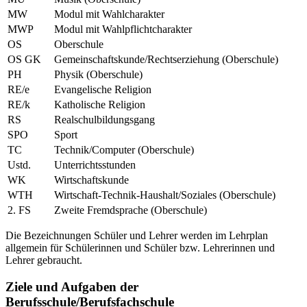
MW
Modul mit Wahlcharakter
MWP
Modul mit Wahlpflichtcharakter
OS
Oberschule
OS GK
Gemeinschaftskunde/Rechtserziehung (Oberschule)
PH
Physik (Oberschule)
RE/e
Evangelische Religion
RE/k
Katholische Religion
RS
Realschulbildungsgang
SPO
Sport
TC
Technik/Computer (Oberschule)
Ustd.
Unterrichtsstunden
WK
Wirtschaftskunde
WTH
Wirtschaft-Technik-Haushalt/Soziales (Oberschule)
2. FS
Zweite Fremdsprache (Oberschule)
Die Bezeichnungen Schüler und Lehrer werden im Lehrplan
allgemein für Schülerinnen und Schüler bzw. Lehrerinnen und
Lehrer gebraucht.
Ziele und Aufgaben der
Berufsschule/Berufsfachschule