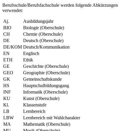
Berufsschule/Berufsfachschule werden folgende Abkürzungen
verwendet:
Aj.
Ausbildungsjahr
BIO
Biologie (Oberschule)
CH
Chemie (Oberschule)
DE
Deutsch (Oberschule)
DE/KOM
Deutsch/Kommunikation
EN
Englisch
ETH
Ethik
GE
Geschichte (Oberschule)
GEO
Geographie (Oberschule)
GK
Gemeinschaftskunde
HS
Hauptschulbildungsgang
INF
Informatik (Oberschule)
KU
Kunst (Oberschule)
Kl.
Klassenstufe
LB
Lernbereich
LBW
Lernbereich mit Wahlcharakter
MA
Mathematik (Oberschule)
MU
Musik (Oberschule)