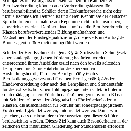
Schuljahres mit Erfolg abschließen können. Im Rahmen der
Berufsvorbereitung können auch Vorbereitungsklassen für
berufsschulpflichtige Schüler, deren Herkunftssprache nicht oder
nicht ausschließlich Deutsch ist und deren Kenntnisse der deutschen
Sprache für eine Teilnahme am Regelunterricht nicht ausreichen,
eingerichtet werden. Darüber hinaus umfasst die Berufsvorbereitung
Klassen berufsvorbereitender Bildungsmaßnahmen und
Maßnahmen der Einstiegsqualifizierung, die jeweils im Auftrag der
Bundesagentur für Arbeit durchgeführt werden.
Schüler der Berufsschule, die gemäß § 4c Sächsischem Schulgesetz
einer sonderpädagogischen Förderung bedürfen, werden
entsprechend ihrem Ausbildungsziel nach den jeweils geltenden
Lehrplänen und Stundentafeln für die anerkannten
Ausbildungsberufe, für einen Beruf gemäß § 66 des
Berufsbildungsgesetzes und für einen Beruf gemäß § 42r der
Handwerksordnung oder nach den Lehrplänen und Stundentafeln
für die vollzeitschulischen Bildungsgänge unterrichtet. Schüler mit
sonderpädagogischem Förderbedarf können gemeinsam in Klassen
mit Schülern ohne sonderpädagogischen Förderbedarf oder in
Klassen, die ausschließlich für Schüler mit sonderpädagogischem
Förderbedarf gebildet werden, unterrichtet werden. Damit wird
gesichert, dass die besonderen Voraussetzungen dieser Schüler
berücksichtigt werden. Dieses Ziel kann auch Besonderheiten in der
zeitlichen und inhaltlichen Gliederung der Stundentafeln erfordern.