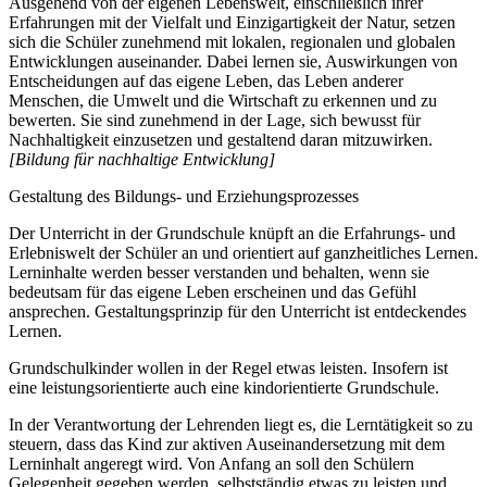
Ausgehend von der eigenen Lebenswelt, einschließlich ihrer
Erfahrungen mit der Vielfalt und Einzigartigkeit der Natur, setzen
sich die Schüler zunehmend mit lokalen, regionalen und globalen
Entwicklungen auseinander. Dabei lernen sie, Auswirkungen von
Entscheidungen auf das eigene Leben, das Leben anderer
Menschen, die Umwelt und die Wirtschaft zu erkennen und zu
bewerten. Sie sind zunehmend in der Lage, sich bewusst für
Nachhaltigkeit einzusetzen und gestaltend daran mitzuwirken.
[Bildung für nachhaltige Entwicklung]
Gestaltung des Bildungs- und Erziehungsprozesses
Der Unterricht in der Grundschule knüpft an die Erfahrungs- und
Erlebniswelt der Schüler an und orientiert auf ganzheitliches Lernen.
Lerninhalte werden besser verstanden und behalten, wenn sie
bedeutsam für das eigene Leben erscheinen und das Gefühl
ansprechen. Gestaltungsprinzip für den Unterricht ist entdeckendes
Lernen.
Grundschulkinder wollen in der Regel etwas leisten. Insofern ist
eine leistungsorientierte auch eine kindorientierte Grundschule.
In der Verantwortung der Lehrenden liegt es, die Lerntätigkeit so zu
steuern, dass das Kind zur aktiven Auseinandersetzung mit dem
Lerninhalt angeregt wird. Von Anfang an soll den Schülern
Gelegenheit gegeben werden, selbstständig etwas zu leisten und