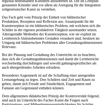
regional bedeutsamen Künstlern anzustreben ist. Die im Lehrplan
genannten Künstler sind vor allem als Anregung für die Integration
zeitgenössischer Kunst zu verstehen.
Das Fach geht vom Prinzip der Einheit von bildnerischer
Produktion, Rezeption und Reflexion aus. Ansatzpunkt für die
Kunstrezeption ist ein bildnerisches Problem, mit welchem sich die
Schüler in der eigenen produktiven Tätigkeit auseinander setzen.
Altersgemäße Methoden der Kunstrezeption, wie sie explizit im
Lernbereich Aktionsbetontes Gestalten verankert sind, besitzen im
Umgang mit bildnerischen Problemen aller Gestaltungsdimensionen
Relevanz.
Bei der Planung und Gestaltung des Unterrichts ist zu beachten,
dass sich die Gestaltungsdimensionen und damit die Lernbereiche
wechselseitig durchdringen und sowohl gattungsspezifisches als
auch übergreifendes Arbeiten erfordern.
Besonderes Augenmerk ist auf die Schaffung einer anregenden
Lernumgebung zu legen. Den Schülern sind Zeit und Raum zu
geben, damit sich Freude und Sinnlichkeit, Engagement und
Fantasie am Gegenstand entfalten können.
Dem allgemeinen didaktischen Prinzip der Kontroversität folgend,
sind auch im Unterricht des Faches Kunst die Fragen nach
Partizipations- und Mitbestimmungsmöglichkeiten für Schüler