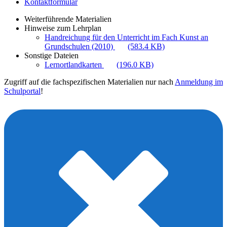
Kontaktformular
Weiterführende Materialien
Hinweise zum Lehrplan
Handreichung für den Unterricht im Fach Kunst an
Grundschulen (2010)
(583.4 KB)
Sonstige Dateien
Lernortlandkarten
(196.0 KB)
Zugriff auf die fachspezifischen Materialien nur nach
Anmeldung im
Schulportal
!