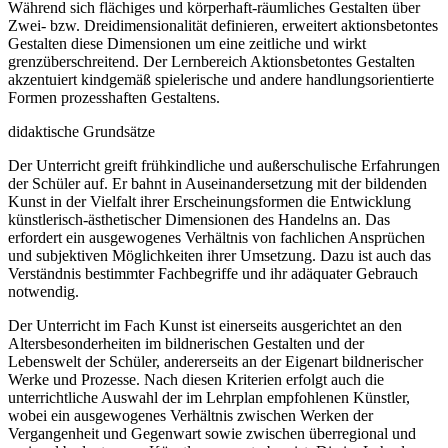
Während sich flächiges und körperhaft-räumliches Gestalten über
Zwei- bzw. Dreidimensionalität definieren, erweitert aktionsbetontes
Gestalten diese Dimensionen um eine zeitliche und wirkt
grenzüberschreitend. Der Lernbereich Aktionsbetontes Gestalten
akzentuiert kindgemäß spielerische und andere handlungsorientierte
Formen prozesshaften Gestaltens.
didaktische Grundsätze
Der Unterricht greift frühkindliche und außerschulische Erfahrungen
der Schüler auf. Er bahnt in Auseinandersetzung mit der bildenden
Kunst in der Vielfalt ihrer Erscheinungsformen die Entwicklung
künstlerisch-ästhetischer Dimensionen des Handelns an. Das
erfordert ein ausgewogenes Verhältnis von fachlichen Ansprüchen
und subjektiven Möglichkeiten ihrer Umsetzung. Dazu ist auch das
Verständnis bestimmter Fachbegriffe und ihr adäquater Gebrauch
notwendig.
Der Unterricht im Fach Kunst ist einerseits ausgerichtet an den
Altersbesonderheiten im bildnerischen Gestalten und der
Lebenswelt der Schüler, andererseits an der Eigenart bildnerischer
Werke und Prozesse. Nach diesen Kriterien erfolgt auch die
unterrichtliche Auswahl der im Lehrplan empfohlenen Künstler,
wobei ein ausgewogenes Verhältnis zwischen Werken der
Vergangenheit und Gegenwart sowie zwischen überregional und