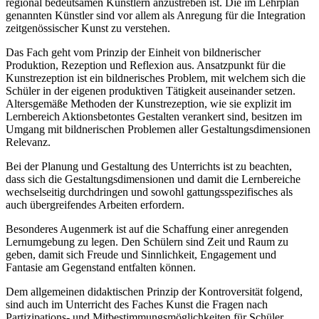
regional bedeutsamen Künstlern anzustreben ist. Die im Lehrplan
genannten Künstler sind vor allem als Anregung für die Integration
zeitgenössischer Kunst zu verstehen.
Das Fach geht vom Prinzip der Einheit von bildnerischer
Produktion, Rezeption und Reflexion aus. Ansatzpunkt für die
Kunstrezeption ist ein bildnerisches Problem, mit welchem sich die
Schüler in der eigenen produktiven Tätigkeit auseinander setzen.
Altersgemäße Methoden der Kunstrezeption, wie sie explizit im
Lernbereich Aktionsbetontes Gestalten verankert sind, besitzen im
Umgang mit bildnerischen Problemen aller Gestaltungsdimensionen
Relevanz.
Bei der Planung und Gestaltung des Unterrichts ist zu beachten,
dass sich die Gestaltungsdimensionen und damit die Lernbereiche
wechselseitig durchdringen und sowohl gattungsspezifisches als
auch übergreifendes Arbeiten erfordern.
Besonderes Augenmerk ist auf die Schaffung einer anregenden
Lernumgebung zu legen. Den Schülern sind Zeit und Raum zu
geben, damit sich Freude und Sinnlichkeit, Engagement und
Fantasie am Gegenstand entfalten können.
Dem allgemeinen didaktischen Prinzip der Kontroversität folgend,
sind auch im Unterricht des Faches Kunst die Fragen nach
Partizipations- und Mitbestimmungsmöglichkeiten für Schüler