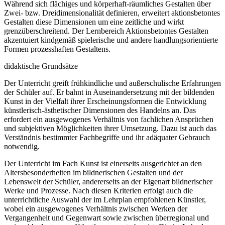
Während sich flächiges und körperhaft-räumliches Gestalten über
Zwei- bzw. Dreidimensionalität definieren, erweitert aktionsbetontes
Gestalten diese Dimensionen um eine zeitliche und wirkt
grenzüberschreitend. Der Lernbereich Aktionsbetontes Gestalten
akzentuiert kindgemäß spielerische und andere handlungsorientierte
Formen prozesshaften Gestaltens.
didaktische Grundsätze
Der Unterricht greift frühkindliche und außerschulische Erfahrungen
der Schüler auf. Er bahnt in Auseinandersetzung mit der bildenden
Kunst in der Vielfalt ihrer Erscheinungsformen die Entwicklung
künstlerisch-ästhetischer Dimensionen des Handelns an. Das
erfordert ein ausgewogenes Verhältnis von fachlichen Ansprüchen
und subjektiven Möglichkeiten ihrer Umsetzung. Dazu ist auch das
Verständnis bestimmter Fachbegriffe und ihr adäquater Gebrauch
notwendig.
Der Unterricht im Fach Kunst ist einerseits ausgerichtet an den
Altersbesonderheiten im bildnerischen Gestalten und der
Lebenswelt der Schüler, andererseits an der Eigenart bildnerischer
Werke und Prozesse. Nach diesen Kriterien erfolgt auch die
unterrichtliche Auswahl der im Lehrplan empfohlenen Künstler,
wobei ein ausgewogenes Verhältnis zwischen Werken der
Vergangenheit und Gegenwart sowie zwischen überregional und