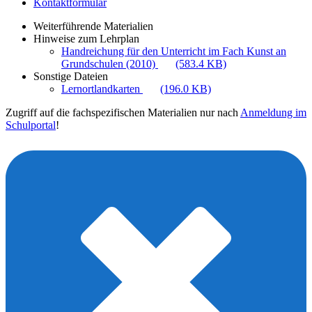
Kontaktformular
Weiterführende Materialien
Hinweise zum Lehrplan
Handreichung für den Unterricht im Fach Kunst an
Grundschulen (2010)
(583.4 KB)
Sonstige Dateien
Lernortlandkarten
(196.0 KB)
Zugriff auf die fachspezifischen Materialien nur nach
Anmeldung im
Schulportal
!