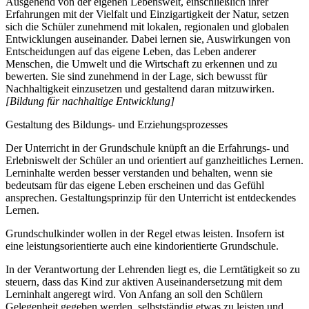
Ausgehend von der eigenen Lebenswelt, einschließlich ihrer
Erfahrungen mit der Vielfalt und Einzigartigkeit der Natur, setzen
sich die Schüler zunehmend mit lokalen, regionalen und globalen
Entwicklungen auseinander. Dabei lernen sie, Auswirkungen von
Entscheidungen auf das eigene Leben, das Leben anderer
Menschen, die Umwelt und die Wirtschaft zu erkennen und zu
bewerten. Sie sind zunehmend in der Lage, sich bewusst für
Nachhaltigkeit einzusetzen und gestaltend daran mitzuwirken.
[Bildung für nachhaltige Entwicklung]
Gestaltung des Bildungs- und Erziehungsprozesses
Der Unterricht in der Grundschule knüpft an die Erfahrungs- und
Erlebniswelt der Schüler an und orientiert auf ganzheitliches Lernen.
Lerninhalte werden besser verstanden und behalten, wenn sie
bedeutsam für das eigene Leben erscheinen und das Gefühl
ansprechen. Gestaltungsprinzip für den Unterricht ist entdeckendes
Lernen.
Grundschulkinder wollen in der Regel etwas leisten. Insofern ist
eine leistungsorientierte auch eine kindorientierte Grundschule.
In der Verantwortung der Lehrenden liegt es, die Lerntätigkeit so zu
steuern, dass das Kind zur aktiven Auseinandersetzung mit dem
Lerninhalt angeregt wird. Von Anfang an soll den Schülern
Gelegenheit gegeben werden, selbstständig etwas zu leisten und