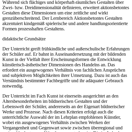
Während sich flächiges und körperhaft-räumliches Gestalten über
Zwei- bzw. Dreidimensionalität definieren, erweitert aktionsbetontes
Gestalten diese Dimensionen um eine zeitliche und wirkt
grenzüberschreitend. Der Lernbereich Aktionsbetontes Gestalten
akzentuiert kindgemäß spielerische und andere handlungsorientierte
Formen prozesshaften Gestaltens.
didaktische Grundsätze
Der Unterricht greift frühkindliche und außerschulische Erfahrungen
der Schüler auf. Er bahnt in Auseinandersetzung mit der bildenden
Kunst in der Vielfalt ihrer Erscheinungsformen die Entwicklung
künstlerisch-ästhetischer Dimensionen des Handelns an. Das
erfordert ein ausgewogenes Verhältnis von fachlichen Ansprüchen
und subjektiven Möglichkeiten ihrer Umsetzung. Dazu ist auch das
Verständnis bestimmter Fachbegriffe und ihr adäquater Gebrauch
notwendig.
Der Unterricht im Fach Kunst ist einerseits ausgerichtet an den
Altersbesonderheiten im bildnerischen Gestalten und der
Lebenswelt der Schüler, andererseits an der Eigenart bildnerischer
Werke und Prozesse. Nach diesen Kriterien erfolgt auch die
unterrichtliche Auswahl der im Lehrplan empfohlenen Künstler,
wobei ein ausgewogenes Verhältnis zwischen Werken der
Vergangenheit und Gegenwart sowie zwischen überregional und