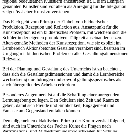
regional bedeutsamen Künstlern anzustreben ist. Die im Lehrplan
genannten Künstler sind vor allem als Anregung für die Integration
zeitgenössischer Kunst zu verstehen.
Das Fach geht vom Prinzip der Einheit von bildnerischer
Produktion, Rezeption und Reflexion aus. Ansatzpunkt für die
Kunstrezeption ist ein bildnerisches Problem, mit welchem sich die
Schüler in der eigenen produktiven Tätigkeit auseinander setzen.
Altersgemäße Methoden der Kunstrezeption, wie sie explizit im
Lernbereich Aktionsbetontes Gestalten verankert sind, besitzen im
Umgang mit bildnerischen Problemen aller Gestaltungsdimensionen
Relevanz.
Bei der Planung und Gestaltung des Unterrichts ist zu beachten,
dass sich die Gestaltungsdimensionen und damit die Lernbereiche
wechselseitig durchdringen und sowohl gattungsspezifisches als
auch übergreifendes Arbeiten erfordern.
Besonderes Augenmerk ist auf die Schaffung einer anregenden
Lernumgebung zu legen. Den Schülern sind Zeit und Raum zu
geben, damit sich Freude und Sinnlichkeit, Engagement und
Fantasie am Gegenstand entfalten können.
Dem allgemeinen didaktischen Prinzip der Kontroversität folgend,
sind auch im Unterricht des Faches Kunst die Fragen nach
Partizipations- und Mitbestimmungsmöglichkeiten für Schüler