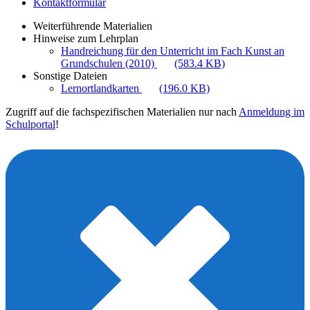
Kontaktformular
Weiterführende Materialien
Hinweise zum Lehrplan
Handreichung für den Unterricht im Fach Kunst an
Grundschulen (2010)
(583.4 KB)
Sonstige Dateien
Lernortlandkarten
(196.0 KB)
Zugriff auf die fachspezifischen Materialien nur nach
Anmeldung im
Schulportal
!