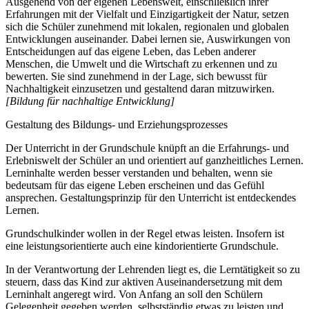
Ausgehend von der eigenen Lebenswelt, einschließlich ihrer
Erfahrungen mit der Vielfalt und Einzigartigkeit der Natur, setzen
sich die Schüler zunehmend mit lokalen, regionalen und globalen
Entwicklungen auseinander. Dabei lernen sie, Auswirkungen von
Entscheidungen auf das eigene Leben, das Leben anderer
Menschen, die Umwelt und die Wirtschaft zu erkennen und zu
bewerten. Sie sind zunehmend in der Lage, sich bewusst für
Nachhaltigkeit einzusetzen und gestaltend daran mitzuwirken.
[Bildung für nachhaltige Entwicklung]
Gestaltung des Bildungs- und Erziehungsprozesses
Der Unterricht in der Grundschule knüpft an die Erfahrungs- und
Erlebniswelt der Schüler an und orientiert auf ganzheitliches Lernen.
Lerninhalte werden besser verstanden und behalten, wenn sie
bedeutsam für das eigene Leben erscheinen und das Gefühl
ansprechen. Gestaltungsprinzip für den Unterricht ist entdeckendes
Lernen.
Grundschulkinder wollen in der Regel etwas leisten. Insofern ist
eine leistungsorientierte auch eine kindorientierte Grundschule.
In der Verantwortung der Lehrenden liegt es, die Lerntätigkeit so zu
steuern, dass das Kind zur aktiven Auseinandersetzung mit dem
Lerninhalt angeregt wird. Von Anfang an soll den Schülern
Gelegenheit gegeben werden, selbstständig etwas zu leisten und