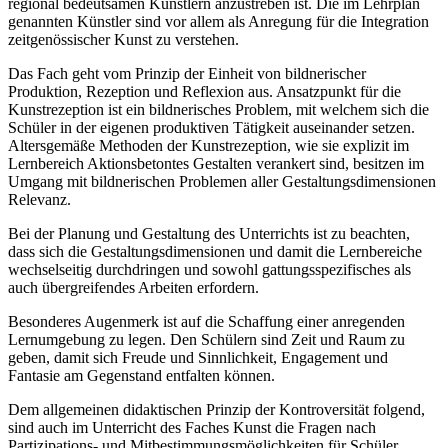
regional bedeutsamen Künstlern anzustreben ist. Die im Lehrplan
genannten Künstler sind vor allem als Anregung für die Integration
zeitgenössischer Kunst zu verstehen.
Das Fach geht vom Prinzip der Einheit von bildnerischer
Produktion, Rezeption und Reflexion aus. Ansatzpunkt für die
Kunstrezeption ist ein bildnerisches Problem, mit welchem sich die
Schüler in der eigenen produktiven Tätigkeit auseinander setzen.
Altersgemäße Methoden der Kunstrezeption, wie sie explizit im
Lernbereich Aktionsbetontes Gestalten verankert sind, besitzen im
Umgang mit bildnerischen Problemen aller Gestaltungsdimensionen
Relevanz.
Bei der Planung und Gestaltung des Unterrichts ist zu beachten,
dass sich die Gestaltungsdimensionen und damit die Lernbereiche
wechselseitig durchdringen und sowohl gattungsspezifisches als
auch übergreifendes Arbeiten erfordern.
Besonderes Augenmerk ist auf die Schaffung einer anregenden
Lernumgebung zu legen. Den Schülern sind Zeit und Raum zu
geben, damit sich Freude und Sinnlichkeit, Engagement und
Fantasie am Gegenstand entfalten können.
Dem allgemeinen didaktischen Prinzip der Kontroversität folgend,
sind auch im Unterricht des Faches Kunst die Fragen nach
Partizipations- und Mitbestimmungsmöglichkeiten für Schüler