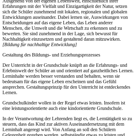
Ausgehend von der eigenen Lebenswelt, einschließlich ihrer
Erfahrungen mit der Vielfalt und Einzigartigkeit der Natur, setzen
sich die Schüler zunehmend mit lokalen, regionalen und globalen
Entwicklungen auseinander. Dabei lernen sie, Auswirkungen von
Entscheidungen auf das eigene Leben, das Leben anderer
Menschen, die Umwelt und die Wirtschaft zu erkennen und zu
bewerten. Sie sind zunehmend in der Lage, sich bewusst für
Nachhaltigkeit einzusetzen und gestaltend daran mitzuwirken.
[Bildung für nachhaltige Entwicklung]
Gestaltung des Bildungs- und Erziehungsprozesses
Der Unterricht in der Grundschule knüpft an die Erfahrungs- und
Erlebniswelt der Schüler an und orientiert auf ganzheitliches Lernen.
Lerninhalte werden besser verstanden und behalten, wenn sie
bedeutsam für das eigene Leben erscheinen und das Gefühl
ansprechen. Gestaltungsprinzip für den Unterricht ist entdeckendes
Lernen.
Grundschulkinder wollen in der Regel etwas leisten. Insofern ist
eine leistungsorientierte auch eine kindorientierte Grundschule.
In der Verantwortung der Lehrenden liegt es, die Lerntätigkeit so zu
steuern, dass das Kind zur aktiven Auseinandersetzung mit dem
Lerninhalt angeregt wird. Von Anfang an soll den Schülern
Gelegenheit gegeben werden, selbstständig etwas zu leisten und