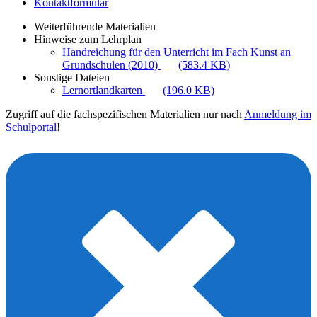
Kontaktformular
Weiterführende Materialien
Hinweise zum Lehrplan
Handreichung für den Unterricht im Fach Kunst an
Grundschulen (2010)
(583.4 KB)
Sonstige Dateien
Lernortlandkarten
(196.0 KB)
Zugriff auf die fachspezifischen Materialien nur nach
Anmeldung im
Schulportal
!