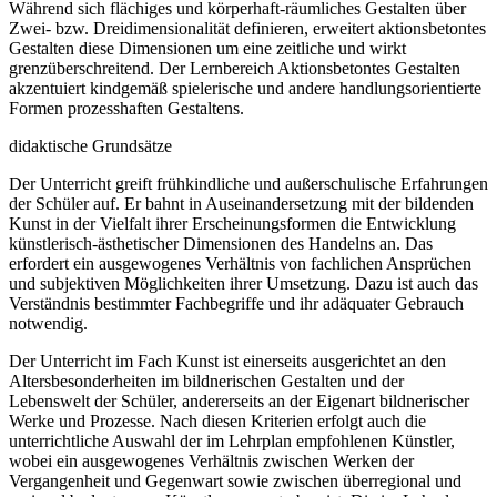
Während sich flächiges und körperhaft-räumliches Gestalten über
Zwei- bzw. Dreidimensionalität definieren, erweitert aktionsbetontes
Gestalten diese Dimensionen um eine zeitliche und wirkt
grenzüberschreitend. Der Lernbereich Aktionsbetontes Gestalten
akzentuiert kindgemäß spielerische und andere handlungsorientierte
Formen prozesshaften Gestaltens.
didaktische Grundsätze
Der Unterricht greift frühkindliche und außerschulische Erfahrungen
der Schüler auf. Er bahnt in Auseinandersetzung mit der bildenden
Kunst in der Vielfalt ihrer Erscheinungsformen die Entwicklung
künstlerisch-ästhetischer Dimensionen des Handelns an. Das
erfordert ein ausgewogenes Verhältnis von fachlichen Ansprüchen
und subjektiven Möglichkeiten ihrer Umsetzung. Dazu ist auch das
Verständnis bestimmter Fachbegriffe und ihr adäquater Gebrauch
notwendig.
Der Unterricht im Fach Kunst ist einerseits ausgerichtet an den
Altersbesonderheiten im bildnerischen Gestalten und der
Lebenswelt der Schüler, andererseits an der Eigenart bildnerischer
Werke und Prozesse. Nach diesen Kriterien erfolgt auch die
unterrichtliche Auswahl der im Lehrplan empfohlenen Künstler,
wobei ein ausgewogenes Verhältnis zwischen Werken der
Vergangenheit und Gegenwart sowie zwischen überregional und