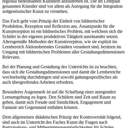
regional bedeutsamen Künstlern anzustreben ist. Die im Lehrplan
genannten Künstler sind vor allem als Anregung für die Integration
zeitgenössischer Kunst zu verstehen.
Das Fach geht vom Prinzip der Einheit von bildnerischer
Produktion, Rezeption und Reflexion aus. Ansatzpunkt für die
Kunstrezeption ist ein bildnerisches Problem, mit welchem sich die
Schüler in der eigenen produktiven Tätigkeit auseinander setzen.
Altersgemäße Methoden der Kunstrezeption, wie sie explizit im
Lernbereich Aktionsbetontes Gestalten verankert sind, besitzen im
Umgang mit bildnerischen Problemen aller Gestaltungsdimensionen
Relevanz.
Bei der Planung und Gestaltung des Unterrichts ist zu beachten,
dass sich die Gestaltungsdimensionen und damit die Lernbereiche
wechselseitig durchdringen und sowohl gattungsspezifisches als
auch übergreifendes Arbeiten erfordern.
Besonderes Augenmerk ist auf die Schaffung einer anregenden
Lernumgebung zu legen. Den Schülern sind Zeit und Raum zu
geben, damit sich Freude und Sinnlichkeit, Engagement und
Fantasie am Gegenstand entfalten können.
Dem allgemeinen didaktischen Prinzip der Kontroversität folgend,
sind auch im Unterricht des Faches Kunst die Fragen nach
Partizipations- und Mitbestimmungsmöglichkeiten für Schüler