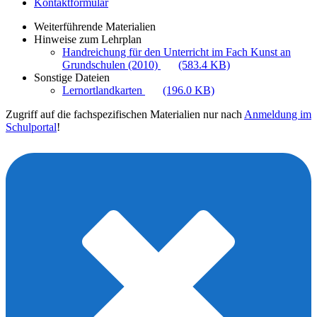
Kontaktformular
Weiterführende Materialien
Hinweise zum Lehrplan
Handreichung für den Unterricht im Fach Kunst an
Grundschulen (2010)
(583.4 KB)
Sonstige Dateien
Lernortlandkarten
(196.0 KB)
Zugriff auf die fachspezifischen Materialien nur nach
Anmeldung im
Schulportal
!