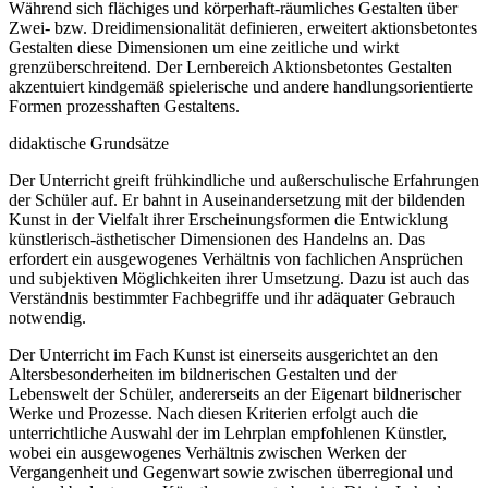
Während sich flächiges und körperhaft-räumliches Gestalten über
Zwei- bzw. Dreidimensionalität definieren, erweitert aktionsbetontes
Gestalten diese Dimensionen um eine zeitliche und wirkt
grenzüberschreitend. Der Lernbereich Aktionsbetontes Gestalten
akzentuiert kindgemäß spielerische und andere handlungsorientierte
Formen prozesshaften Gestaltens.
didaktische Grundsätze
Der Unterricht greift frühkindliche und außerschulische Erfahrungen
der Schüler auf. Er bahnt in Auseinandersetzung mit der bildenden
Kunst in der Vielfalt ihrer Erscheinungsformen die Entwicklung
künstlerisch-ästhetischer Dimensionen des Handelns an. Das
erfordert ein ausgewogenes Verhältnis von fachlichen Ansprüchen
und subjektiven Möglichkeiten ihrer Umsetzung. Dazu ist auch das
Verständnis bestimmter Fachbegriffe und ihr adäquater Gebrauch
notwendig.
Der Unterricht im Fach Kunst ist einerseits ausgerichtet an den
Altersbesonderheiten im bildnerischen Gestalten und der
Lebenswelt der Schüler, andererseits an der Eigenart bildnerischer
Werke und Prozesse. Nach diesen Kriterien erfolgt auch die
unterrichtliche Auswahl der im Lehrplan empfohlenen Künstler,
wobei ein ausgewogenes Verhältnis zwischen Werken der
Vergangenheit und Gegenwart sowie zwischen überregional und