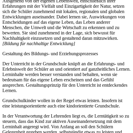
Ausgehend von der eigenen Lebenswelt, einschließlich ihrer
Erfahrungen mit der Vielfalt und Einzigartigkeit der Natur, setzen
sich die Schüler zunehmend mit lokalen, regionalen und globalen
Entwicklungen auseinander. Dabei lernen sie, Auswirkungen von
Entscheidungen auf das eigene Leben, das Leben anderer
Menschen, die Umwelt und die Wirtschaft zu erkennen und zu
bewerten. Sie sind zunehmend in der Lage, sich bewusst für
Nachhaltigkeit einzusetzen und gestaltend daran mitzuwirken.
[Bildung für nachhaltige Entwicklung]
Gestaltung des Bildungs- und Erziehungsprozesses
Der Unterricht in der Grundschule knüpft an die Erfahrungs- und
Erlebniswelt der Schüler an und orientiert auf ganzheitliches Lernen.
Lerninhalte werden besser verstanden und behalten, wenn sie
bedeutsam für das eigene Leben erscheinen und das Gefühl
ansprechen. Gestaltungsprinzip für den Unterricht ist entdeckendes
Lernen.
Grundschulkinder wollen in der Regel etwas leisten. Insofern ist
eine leistungsorientierte auch eine kindorientierte Grundschule.
In der Verantwortung der Lehrenden liegt es, die Lerntätigkeit so zu
steuern, dass das Kind zur aktiven Auseinandersetzung mit dem
Lerninhalt angeregt wird. Von Anfang an soll den Schülern
Gelegenheit gegeben werden, selbstständig etwas zu leisten und