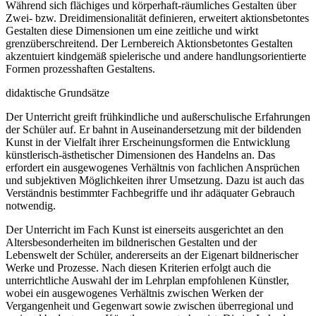
Während sich flächiges und körperhaft-räumliches Gestalten über
Zwei- bzw. Dreidimensionalität definieren, erweitert aktionsbetontes
Gestalten diese Dimensionen um eine zeitliche und wirkt
grenzüberschreitend. Der Lernbereich Aktionsbetontes Gestalten
akzentuiert kindgemäß spielerische und andere handlungsorientierte
Formen prozesshaften Gestaltens.
didaktische Grundsätze
Der Unterricht greift frühkindliche und außerschulische Erfahrungen
der Schüler auf. Er bahnt in Auseinandersetzung mit der bildenden
Kunst in der Vielfalt ihrer Erscheinungsformen die Entwicklung
künstlerisch-ästhetischer Dimensionen des Handelns an. Das
erfordert ein ausgewogenes Verhältnis von fachlichen Ansprüchen
und subjektiven Möglichkeiten ihrer Umsetzung. Dazu ist auch das
Verständnis bestimmter Fachbegriffe und ihr adäquater Gebrauch
notwendig.
Der Unterricht im Fach Kunst ist einerseits ausgerichtet an den
Altersbesonderheiten im bildnerischen Gestalten und der
Lebenswelt der Schüler, andererseits an der Eigenart bildnerischer
Werke und Prozesse. Nach diesen Kriterien erfolgt auch die
unterrichtliche Auswahl der im Lehrplan empfohlenen Künstler,
wobei ein ausgewogenes Verhältnis zwischen Werken der
Vergangenheit und Gegenwart sowie zwischen überregional und