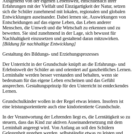
Ausgehend von der eigenen Lebenswelt, einschließlich ihrer
Erfahrungen mit der Vielfalt und Einzigartigkeit der Natur, setzen
sich die Schüler zunehmend mit lokalen, regionalen und globalen
Entwicklungen auseinander. Dabei lernen sie, Auswirkungen von
Entscheidungen auf das eigene Leben, das Leben anderer
Menschen, die Umwelt und die Wirtschaft zu erkennen und zu
bewerten. Sie sind zunehmend in der Lage, sich bewusst für
Nachhaltigkeit einzusetzen und gestaltend daran mitzuwirken.
[Bildung für nachhaltige Entwicklung]
Gestaltung des Bildungs- und Erziehungsprozesses
Der Unterricht in der Grundschule knüpft an die Erfahrungs- und
Erlebniswelt der Schüler an und orientiert auf ganzheitliches Lernen.
Lerninhalte werden besser verstanden und behalten, wenn sie
bedeutsam für das eigene Leben erscheinen und das Gefühl
ansprechen. Gestaltungsprinzip für den Unterricht ist entdeckendes
Lernen.
Grundschulkinder wollen in der Regel etwas leisten. Insofern ist
eine leistungsorientierte auch eine kindorientierte Grundschule.
In der Verantwortung der Lehrenden liegt es, die Lerntätigkeit so zu
steuern, dass das Kind zur aktiven Auseinandersetzung mit dem
Lerninhalt angeregt wird. Von Anfang an soll den Schülern
Gelegenheit gegeben werden, selbstständig etwas zu leisten und