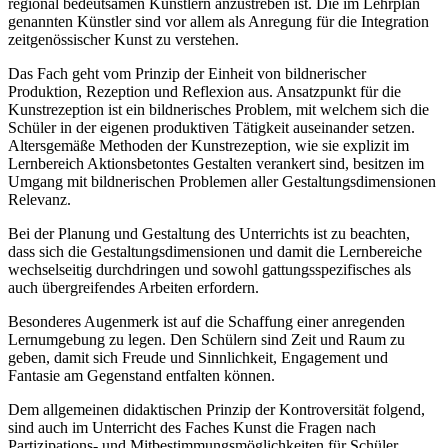
regional bedeutsamen Künstlern anzustreben ist. Die im Lehrplan
genannten Künstler sind vor allem als Anregung für die Integration
zeitgenössischer Kunst zu verstehen.
Das Fach geht vom Prinzip der Einheit von bildnerischer
Produktion, Rezeption und Reflexion aus. Ansatzpunkt für die
Kunstrezeption ist ein bildnerisches Problem, mit welchem sich die
Schüler in der eigenen produktiven Tätigkeit auseinander setzen.
Altersgemäße Methoden der Kunstrezeption, wie sie explizit im
Lernbereich Aktionsbetontes Gestalten verankert sind, besitzen im
Umgang mit bildnerischen Problemen aller Gestaltungsdimensionen
Relevanz.
Bei der Planung und Gestaltung des Unterrichts ist zu beachten,
dass sich die Gestaltungsdimensionen und damit die Lernbereiche
wechselseitig durchdringen und sowohl gattungsspezifisches als
auch übergreifendes Arbeiten erfordern.
Besonderes Augenmerk ist auf die Schaffung einer anregenden
Lernumgebung zu legen. Den Schülern sind Zeit und Raum zu
geben, damit sich Freude und Sinnlichkeit, Engagement und
Fantasie am Gegenstand entfalten können.
Dem allgemeinen didaktischen Prinzip der Kontroversität folgend,
sind auch im Unterricht des Faches Kunst die Fragen nach
Partizipations- und Mitbestimmungsmöglichkeiten für Schüler