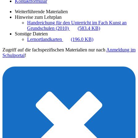
Kontaktformular
Weiterführende Materialien
Hinweise zum Lehrplan
Handreichung für den Unterricht im Fach Kunst an
Grundschulen (2010)
(583.4 KB)
Sonstige Dateien
Lernortlandkarten
(196.0 KB)
Zugriff auf die fachspezifischen Materialien nur nach
Anmeldung im
Schulportal
!