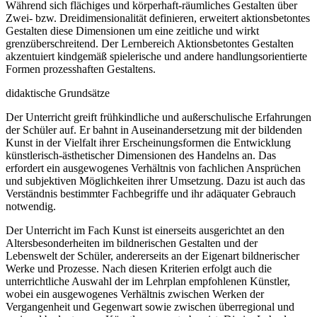
Während sich flächiges und körperhaft-räumliches Gestalten über
Zwei- bzw. Dreidimensionalität definieren, erweitert aktionsbetontes
Gestalten diese Dimensionen um eine zeitliche und wirkt
grenzüberschreitend. Der Lernbereich Aktionsbetontes Gestalten
akzentuiert kindgemäß spielerische und andere handlungsorientierte
Formen prozesshaften Gestaltens.
didaktische Grundsätze
Der Unterricht greift frühkindliche und außerschulische Erfahrungen
der Schüler auf. Er bahnt in Auseinandersetzung mit der bildenden
Kunst in der Vielfalt ihrer Erscheinungsformen die Entwicklung
künstlerisch-ästhetischer Dimensionen des Handelns an. Das
erfordert ein ausgewogenes Verhältnis von fachlichen Ansprüchen
und subjektiven Möglichkeiten ihrer Umsetzung. Dazu ist auch das
Verständnis bestimmter Fachbegriffe und ihr adäquater Gebrauch
notwendig.
Der Unterricht im Fach Kunst ist einerseits ausgerichtet an den
Altersbesonderheiten im bildnerischen Gestalten und der
Lebenswelt der Schüler, andererseits an der Eigenart bildnerischer
Werke und Prozesse. Nach diesen Kriterien erfolgt auch die
unterrichtliche Auswahl der im Lehrplan empfohlenen Künstler,
wobei ein ausgewogenes Verhältnis zwischen Werken der
Vergangenheit und Gegenwart sowie zwischen überregional und