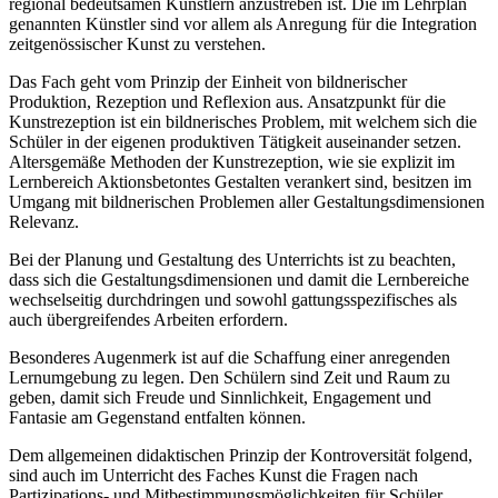
regional bedeutsamen Künstlern anzustreben ist. Die im Lehrplan
genannten Künstler sind vor allem als Anregung für die Integration
zeitgenössischer Kunst zu verstehen.
Das Fach geht vom Prinzip der Einheit von bildnerischer
Produktion, Rezeption und Reflexion aus. Ansatzpunkt für die
Kunstrezeption ist ein bildnerisches Problem, mit welchem sich die
Schüler in der eigenen produktiven Tätigkeit auseinander setzen.
Altersgemäße Methoden der Kunstrezeption, wie sie explizit im
Lernbereich Aktionsbetontes Gestalten verankert sind, besitzen im
Umgang mit bildnerischen Problemen aller Gestaltungsdimensionen
Relevanz.
Bei der Planung und Gestaltung des Unterrichts ist zu beachten,
dass sich die Gestaltungsdimensionen und damit die Lernbereiche
wechselseitig durchdringen und sowohl gattungsspezifisches als
auch übergreifendes Arbeiten erfordern.
Besonderes Augenmerk ist auf die Schaffung einer anregenden
Lernumgebung zu legen. Den Schülern sind Zeit und Raum zu
geben, damit sich Freude und Sinnlichkeit, Engagement und
Fantasie am Gegenstand entfalten können.
Dem allgemeinen didaktischen Prinzip der Kontroversität folgend,
sind auch im Unterricht des Faches Kunst die Fragen nach
Partizipations- und Mitbestimmungsmöglichkeiten für Schüler