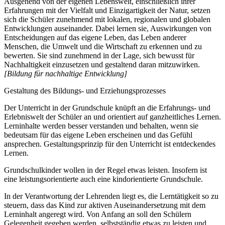
Ausgehend von der eigenen Lebenswelt, einschließlich ihrer
Erfahrungen mit der Vielfalt und Einzigartigkeit der Natur, setzen
sich die Schüler zunehmend mit lokalen, regionalen und globalen
Entwicklungen auseinander. Dabei lernen sie, Auswirkungen von
Entscheidungen auf das eigene Leben, das Leben anderer
Menschen, die Umwelt und die Wirtschaft zu erkennen und zu
bewerten. Sie sind zunehmend in der Lage, sich bewusst für
Nachhaltigkeit einzusetzen und gestaltend daran mitzuwirken.
[Bildung für nachhaltige Entwicklung]
Gestaltung des Bildungs- und Erziehungsprozesses
Der Unterricht in der Grundschule knüpft an die Erfahrungs- und
Erlebniswelt der Schüler an und orientiert auf ganzheitliches Lernen.
Lerninhalte werden besser verstanden und behalten, wenn sie
bedeutsam für das eigene Leben erscheinen und das Gefühl
ansprechen. Gestaltungsprinzip für den Unterricht ist entdeckendes
Lernen.
Grundschulkinder wollen in der Regel etwas leisten. Insofern ist
eine leistungsorientierte auch eine kindorientierte Grundschule.
In der Verantwortung der Lehrenden liegt es, die Lerntätigkeit so zu
steuern, dass das Kind zur aktiven Auseinandersetzung mit dem
Lerninhalt angeregt wird. Von Anfang an soll den Schülern
Gelegenheit gegeben werden, selbstständig etwas zu leisten und