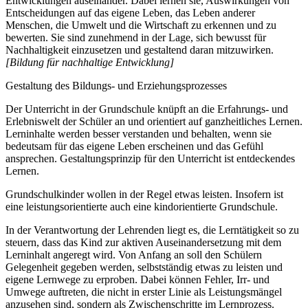
Entwicklungen auseinander. Dabei lernen sie, Auswirkungen von
Entscheidungen auf das eigene Leben, das Leben anderer
Menschen, die Umwelt und die Wirtschaft zu erkennen und zu
bewerten. Sie sind zunehmend in der Lage, sich bewusst für
Nachhaltigkeit einzusetzen und gestaltend daran mitzuwirken.
[Bildung für nachhaltige Entwicklung]
Gestaltung des Bildungs- und Erziehungsprozesses
Der Unterricht in der Grundschule knüpft an die Erfahrungs- und
Erlebniswelt der Schüler an und orientiert auf ganzheitliches Lernen.
Lerninhalte werden besser verstanden und behalten, wenn sie
bedeutsam für das eigene Leben erscheinen und das Gefühl
ansprechen. Gestaltungsprinzip für den Unterricht ist entdeckendes
Lernen.
Grundschulkinder wollen in der Regel etwas leisten. Insofern ist
eine leistungsorientierte auch eine kindorientierte Grundschule.
In der Verantwortung der Lehrenden liegt es, die Lerntätigkeit so zu
steuern, dass das Kind zur aktiven Auseinandersetzung mit dem
Lerninhalt angeregt wird. Von Anfang an soll den Schülern
Gelegenheit gegeben werden, selbstständig etwas zu leisten und
eigene Lernwege zu erproben. Dabei können Fehler, Irr- und
Umwege auftreten, die nicht in erster Linie als Leistungsmängel
anzusehen sind, sondern als Zwischenschritte im Lernprozess.