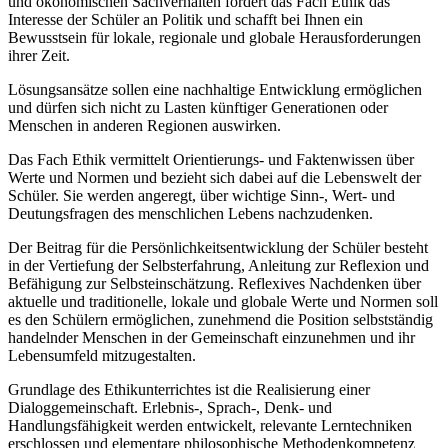
und ökonomischen Sachverhalten fördert das Fach Ethik das
Interesse der Schüler an Politik und schafft bei Ihnen ein
Bewusstsein für lokale, regionale und globale Herausforderungen
ihrer Zeit.
Lösungsansätze sollen eine nachhaltige Entwicklung ermöglichen
und dürfen sich nicht zu Lasten künftiger Generationen oder
Menschen in anderen Regionen auswirken.
Das Fach Ethik vermittelt Orientierungs- und Faktenwissen über
Werte und Normen und bezieht sich dabei auf die Lebenswelt der
Schüler. Sie werden angeregt, über wichtige Sinn-, Wert- und
Deutungsfragen des menschlichen Lebens nachzudenken.
Der Beitrag für die Persönlichkeitsentwicklung der Schüler besteht
in der Vertiefung der Selbsterfahrung, Anleitung zur Reflexion und
Befähigung zur Selbsteinschätzung. Reflexives Nachdenken über
aktuelle und traditionelle, lokale und globale Werte und Normen soll
es den Schülern ermöglichen, zunehmend die Position selbstständig
handelnder Menschen in der Gemeinschaft einzunehmen und ihr
Lebensumfeld mitzugestalten.
Grundlage des Ethikunterrichtes ist die Realisierung einer
Dialoggemeinschaft. Erlebnis-, Sprach-, Denk- und
Handlungsfähigkeit werden entwickelt, relevante Lerntechniken
erschlossen und elementare philosophische Methodenkompetenz