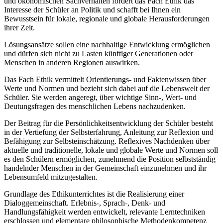
und ökonomischen Sachverhalten fördert das Fach Ethik das
Interesse der Schüler an Politik und schafft bei Ihnen ein
Bewusstsein für lokale, regionale und globale Herausforderungen
ihrer Zeit.
Lösungsansätze sollen eine nachhaltige Entwicklung ermöglichen
und dürfen sich nicht zu Lasten künftiger Generationen oder
Menschen in anderen Regionen auswirken.
Das Fach Ethik vermittelt Orientierungs- und Faktenwissen über
Werte und Normen und bezieht sich dabei auf die Lebenswelt der
Schüler. Sie werden angeregt, über wichtige Sinn-, Wert- und
Deutungsfragen des menschlichen Lebens nachzudenken.
Der Beitrag für die Persönlichkeitsentwicklung der Schüler besteht
in der Vertiefung der Selbsterfahrung, Anleitung zur Reflexion und
Befähigung zur Selbsteinschätzung. Reflexives Nachdenken über
aktuelle und traditionelle, lokale und globale Werte und Normen soll
es den Schülern ermöglichen, zunehmend die Position selbstständig
handelnder Menschen in der Gemeinschaft einzunehmen und ihr
Lebensumfeld mitzugestalten.
Grundlage des Ethikunterrichtes ist die Realisierung einer
Dialoggemeinschaft. Erlebnis-, Sprach-, Denk- und
Handlungsfähigkeit werden entwickelt, relevante Lerntechniken
erschlossen und elementare philosophische Methodenkompetenz