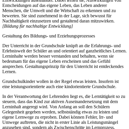
Entwicklungen auseinander. Dabei lernen sie, Auswirkungen von
Entscheidungen auf das eigene Leben, das Leben anderer
Menschen, die Umwelt und die Wirtschaft zu erkennen und zu
bewerten. Sie sind zunehmend in der Lage, sich bewusst für
Nachhaltigkeit einzusetzen und gestaltend daran mitzuwirken.
[Bildung für nachhaltige Entwicklung]
Gestaltung des Bildungs- und Erziehungsprozesses
Der Unterricht in der Grundschule knüpft an die Erfahrungs- und
Erlebniswelt der Schüler an und orientiert auf ganzheitliches Lernen.
Lerninhalte werden besser verstanden und behalten, wenn sie
bedeutsam für das eigene Leben erscheinen und das Gefühl
ansprechen. Gestaltungsprinzip für den Unterricht ist entdeckendes
Lernen.
Grundschulkinder wollen in der Regel etwas leisten. Insofern ist
eine leistungsorientierte auch eine kindorientierte Grundschule.
In der Verantwortung der Lehrenden liegt es, die Lerntätigkeit so zu
steuern, dass das Kind zur aktiven Auseinandersetzung mit dem
Lerninhalt angeregt wird. Von Anfang an soll den Schülern
Gelegenheit gegeben werden, selbstständig etwas zu leisten und
eigene Lernwege zu erproben. Dabei können Fehler, Irr- und
Umwege auftreten, die nicht in erster Linie als Leistungsmängel
anzusehen sind, sondern als Zwischenschritte im Lernprozess.