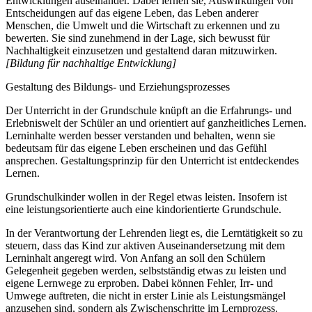
Entwicklungen auseinander. Dabei lernen sie, Auswirkungen von
Entscheidungen auf das eigene Leben, das Leben anderer
Menschen, die Umwelt und die Wirtschaft zu erkennen und zu
bewerten. Sie sind zunehmend in der Lage, sich bewusst für
Nachhaltigkeit einzusetzen und gestaltend daran mitzuwirken.
[Bildung für nachhaltige Entwicklung]
Gestaltung des Bildungs- und Erziehungsprozesses
Der Unterricht in der Grundschule knüpft an die Erfahrungs- und
Erlebniswelt der Schüler an und orientiert auf ganzheitliches Lernen.
Lerninhalte werden besser verstanden und behalten, wenn sie
bedeutsam für das eigene Leben erscheinen und das Gefühl
ansprechen. Gestaltungsprinzip für den Unterricht ist entdeckendes
Lernen.
Grundschulkinder wollen in der Regel etwas leisten. Insofern ist
eine leistungsorientierte auch eine kindorientierte Grundschule.
In der Verantwortung der Lehrenden liegt es, die Lerntätigkeit so zu
steuern, dass das Kind zur aktiven Auseinandersetzung mit dem
Lerninhalt angeregt wird. Von Anfang an soll den Schülern
Gelegenheit gegeben werden, selbstständig etwas zu leisten und
eigene Lernwege zu erproben. Dabei können Fehler, Irr- und
Umwege auftreten, die nicht in erster Linie als Leistungsmängel
anzusehen sind, sondern als Zwischenschritte im Lernprozess.