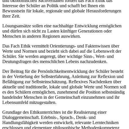
und ökonomischen Sachverhalten fördert das Fach Ethik das
Interesse der Schüler an Politik und schafft bei Ihnen ein
Bewusstsein für lokale, regionale und globale Herausforderungen
ihrer Zeit.
Lösungsansätze sollen eine nachhaltige Entwicklung ermöglichen
und dürfen sich nicht zu Lasten künftiger Generationen oder
Menschen in anderen Regionen auswirken.
Das Fach Ethik vermittelt Orientierungs- und Faktenwissen über
Werte und Normen und bezieht sich dabei auf die Lebenswelt der
Schüler. Sie werden angeregt, über wichtige Sinn-, Wert- und
Deutungsfragen des menschlichen Lebens nachzudenken.
Der Beitrag für die Persönlichkeitsentwicklung der Schüler besteht
in der Vertiefung der Selbsterfahrung, Anleitung zur Reflexion und
Befähigung zur Selbsteinschätzung. Reflexives Nachdenken über
aktuelle und traditionelle, lokale und globale Werte und Normen soll
es den Schülern ermöglichen, zunehmend die Position selbstständig
handelnder Menschen in der Gemeinschaft einzunehmen und ihr
Lebensumfeld mitzugestalten.
Grundlage des Ethikunterrichtes ist die Realisierung einer
Dialoggemeinschaft. Erlebnis-, Sprach-, Denk- und
Handlungsfähigkeit werden entwickelt, relevante Lerntechniken
erschlossen und elementare philosophische Methodenkompetenz