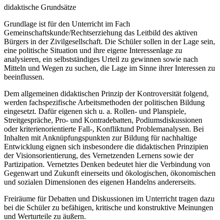
didaktische Grundsätze
Grundlage ist für den Unterricht im Fach
Gemeinschaftskunde/Rechtserziehung das Leitbild des aktiven
Bürgers in der Zivilgesellschaft. Die Schüler sollen in der Lage sein,
eine politische Situation und ihre eigene Interessenlage zu
analysieren, ein selbstständiges Urteil zu gewinnen sowie nach
Mitteln und Wegen zu suchen, die Lage im Sinne ihrer Interessen zu
beeinflussen.
Dem allgemeinen didaktischen Prinzip der Kontroversität folgend,
werden fachspezifische Arbeitsmethoden der politischen Bildung
eingesetzt. Dafür eigenen sich u. a. Rollen- und Planspiele,
Streitgespräche, Pro- und Kontradebatten, Podiumsdiskussionen
oder kriterienorientierte Fall-, Konfliktund Problemanalysen. Bei
Inhalten mit Anknüpfungspunkten zur Bildung für nachhaltige
Entwicklung eignen sich insbesondere die didaktischen Prinzipien
der Visionsorientierung, des Vernetzenden Lernens sowie der
Partizipation. Vernetztes Denken bedeutet hier die Verbindung von
Gegenwart und Zukunft einerseits und ökologischen, ökonomischen
und sozialen Dimensionen des eigenen Handelns andererseits.
Freiräume für Debatten und Diskussionen im Unterricht tragen dazu
bei die Schüler zu befähigen, kritische und konstruktive Meinungen
und Werturteile zu äußern.