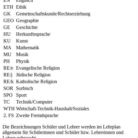
EN
Englisch
ETH
Ethik
GK
Gemeinschaftskunde/Rechtserziehung
GEO
Geographie
GE
Geschichte
HU
Herkunftssprache
KU
Kunst
MA
Mathematik
MU
Musik
PH
Physik
RE/e
Evangelische Religion
RE/j
Jüdische Religion
RE/k
Katholische Religion
SOR
Sorbisch
SPO
Sport
TC
Technik/Computer
WTH
Wirtschaft-Technik-Haushalt/Soziales
2. FS
Zweite Fremdsprache
Die Bezeichnungen Schüler und Lehrer werden im Lehrplan
allgemein für Schülerinnen und Schüler bzw. Lehrerinnen und
Lehrer gebraucht.