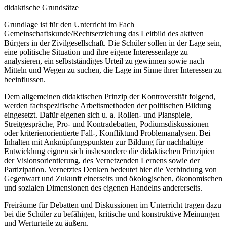
didaktische Grundsätze
Grundlage ist für den Unterricht im Fach
Gemeinschaftskunde/Rechtserziehung das Leitbild des aktiven
Bürgers in der Zivilgesellschaft. Die Schüler sollen in der Lage sein,
eine politische Situation und ihre eigene Interessenlage zu
analysieren, ein selbstständiges Urteil zu gewinnen sowie nach
Mitteln und Wegen zu suchen, die Lage im Sinne ihrer Interessen zu
beeinflussen.
Dem allgemeinen didaktischen Prinzip der Kontroversität folgend,
werden fachspezifische Arbeitsmethoden der politischen Bildung
eingesetzt. Dafür eigenen sich u. a. Rollen- und Planspiele,
Streitgespräche, Pro- und Kontradebatten, Podiumsdiskussionen
oder kriterienorientierte Fall-, Konfliktund Problemanalysen. Bei
Inhalten mit Anknüpfungspunkten zur Bildung für nachhaltige
Entwicklung eignen sich insbesondere die didaktischen Prinzipien
der Visionsorientierung, des Vernetzenden Lernens sowie der
Partizipation. Vernetztes Denken bedeutet hier die Verbindung von
Gegenwart und Zukunft einerseits und ökologischen, ökonomischen
und sozialen Dimensionen des eigenen Handelns andererseits.
Freiräume für Debatten und Diskussionen im Unterricht tragen dazu
bei die Schüler zu befähigen, kritische und konstruktive Meinungen
und Werturteile zu äußern.