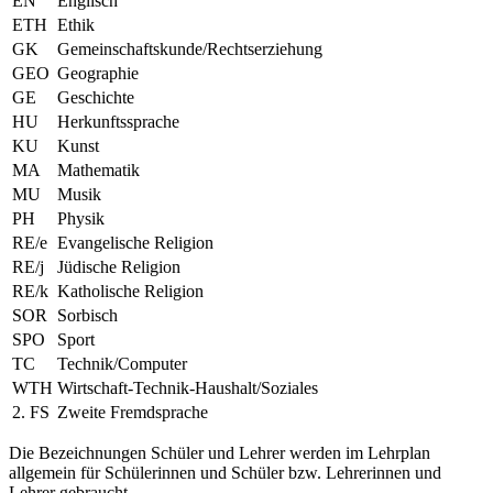
EN
Englisch
ETH
Ethik
GK
Gemeinschaftskunde/Rechtserziehung
GEO
Geographie
GE
Geschichte
HU
Herkunftssprache
KU
Kunst
MA
Mathematik
MU
Musik
PH
Physik
RE/e
Evangelische Religion
RE/j
Jüdische Religion
RE/k
Katholische Religion
SOR
Sorbisch
SPO
Sport
TC
Technik/Computer
WTH
Wirtschaft-Technik-Haushalt/Soziales
2. FS
Zweite Fremdsprache
Die Bezeichnungen Schüler und Lehrer werden im Lehrplan
allgemein für Schülerinnen und Schüler bzw. Lehrerinnen und
Lehrer gebraucht.