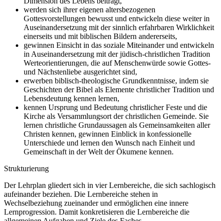
Dimension des Lebens beiträgt,
werden sich ihrer eigenen altersbezogenen
Gottesvorstellungen bewusst und entwickeln diese weiter in
Auseinandersetzung mit der sinnlich erfahrbaren Wirklichkeit
einerseits und mit biblischen Bildern andererseits,
gewinnen Einsicht in das soziale Miteinander und entwickeln
in Auseinandersetzung mit der jüdisch-christlichen Tradition
Werteorientierungen, die auf Menschenwürde sowie Gottes-
und Nächstenliebe ausgerichtet sind,
erwerben biblisch-theologische Grundkenntnisse, indem sie
Geschichten der Bibel als Elemente christlicher Tradition und
Lebensdeutung kennen lernen,
kennen Ursprung und Bedeutung christlicher Feste und die
Kirche als Versammlungsort der christlichen Gemeinde. Sie
lernen christliche Grundaussagen als Gemeinsamkeiten aller
Christen kennen, gewinnen Einblick in konfessionelle
Unterschiede und lernen den Wunsch nach Einheit und
Gemeinschaft in der Welt der Ökumene kennen.
Strukturierung
Der Lehrplan gliedert sich in vier Lernbereiche, die sich sachlogisch
aufeinander beziehen. Die Lernbereiche stehen in
Wechselbeziehung zueinander und ermöglichen eine innere
Lernprogression. Damit konkretisieren die Lernbereiche die
allgemeinen Aufgaben und Ziele des Faches.