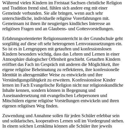
Während vielen Kindern im Freistaat Sachsen christliche Religion
und Tradition fremd sind, fühlen sich andere eng mit einer
Gemeinde verbunden. Sie alle bringen, wenn auch sehr
unterschiedliche, individuelle religiöse Vorerfahrungen mit.
Gemeinsam ist ihnen ihr neugieriges kindliches Interesse an
religiösen Fragen und an Glaubens- und Gottesvorstellungen.
Erfahrungsorientierter Religionsunterricht in der Grundschule geht
sorgfältig auf diese oft sehr heterogenen Lernvoraussetzungen ein.
So ist es in Lerngruppen mit getauften und konfessionslosen
Kindern besonders wichtig, dass das Lehren und Lernen in einer
Atmosphäre dialogischer Offenheit geschieht. Getauften Kindern
eröffnet das Fach im Gespräch mit anderen die Möglichkeit, ihre
eigene religiöse Beheimatung zu reflektieren, ihre konfessionelle
Identität in altersgemäßer Weise zu entwickeln und ihre
Verständigungsfähigkeit zu erweitern. Konfessionslose Kinder
lernen im Fach Evangelische Religion nicht nur religionskundliche
Inhalte kennen, sondern können in Begegnung und
Auseinandersetzung mit evangelischen Lehrpersonen und
Mitschülern eigene religiöse Vorstellungen entwickeln und ihren
eigenen religiösen Weg finden.
Zuwendung und Annahme sollen für jeden Schüler erlebbar sein
und solidarisches, kooperatives Lernen soll im Vordergrund stehen.
In einem solchen Lernklima können alle Schüler ihre jeweils