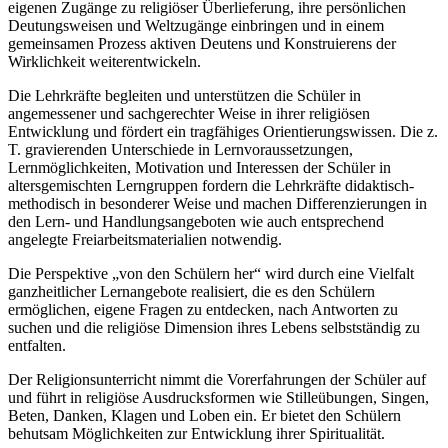
eigenen Zugänge zu religiöser Überlieferung, ihre persönlichen
Deutungsweisen und Weltzugänge einbringen und in einem
gemeinsamen Prozess aktiven Deutens und Konstruierens der
Wirklichkeit weiterentwickeln.
Die Lehrkräfte begleiten und unterstützen die Schüler in
angemessener und sachgerechter Weise in ihrer religiösen
Entwicklung und fördert ein tragfähiges Orientierungswissen. Die z.
T. gravierenden Unterschiede in Lernvoraussetzungen,
Lernmöglichkeiten, Motivation und Interessen der Schüler in
altersgemischten Lerngruppen fordern die Lehrkräfte didaktisch-
methodisch in besonderer Weise und machen Differenzierungen in
den Lern- und Handlungsangeboten wie auch entsprechend
angelegte Freiarbeitsmaterialien notwendig.
Die Perspektive „von den Schülern her“ wird durch eine Vielfalt
ganzheitlicher Lernangebote realisiert, die es den Schülern
ermöglichen, eigene Fragen zu entdecken, nach Antworten zu
suchen und die religiöse Dimension ihres Lebens selbstständig zu
entfalten.
Der Religionsunterricht nimmt die Vorerfahrungen der Schüler auf
und führt in religiöse Ausdrucksformen wie Stilleübungen, Singen,
Beten, Danken, Klagen und Loben ein. Er bietet den Schülern
behutsam Möglichkeiten zur Entwicklung ihrer Spiritualität.