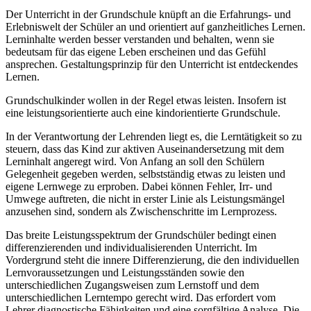
Der Unterricht in der Grundschule knüpft an die Erfahrungs- und
Erlebniswelt der Schüler an und orientiert auf ganzheitliches Lernen.
Lerninhalte werden besser verstanden und behalten, wenn sie
bedeutsam für das eigene Leben erscheinen und das Gefühl
ansprechen. Gestaltungsprinzip für den Unterricht ist entdeckendes
Lernen.
Grundschulkinder wollen in der Regel etwas leisten. Insofern ist
eine leistungsorientierte auch eine kindorientierte Grundschule.
In der Verantwortung der Lehrenden liegt es, die Lerntätigkeit so zu
steuern, dass das Kind zur aktiven Auseinandersetzung mit dem
Lerninhalt angeregt wird. Von Anfang an soll den Schülern
Gelegenheit gegeben werden, selbstständig etwas zu leisten und
eigene Lernwege zu erproben. Dabei können Fehler, Irr- und
Umwege auftreten, die nicht in erster Linie als Leistungsmängel
anzusehen sind, sondern als Zwischenschritte im Lernprozess.
Das breite Leistungsspektrum der Grundschüler bedingt einen
differenzierenden und individualisierenden Unterricht. Im
Vordergrund steht die innere Differenzierung, die den individuellen
Lernvoraussetzungen und Leistungsständen sowie den
unterschiedlichen Zugangsweisen zum Lernstoff und dem
unterschiedlichen Lerntempo gerecht wird. Das erfordert vom
Lehrer diagnostische Fähigkeiten und eine sorgfältige Analyse. Die