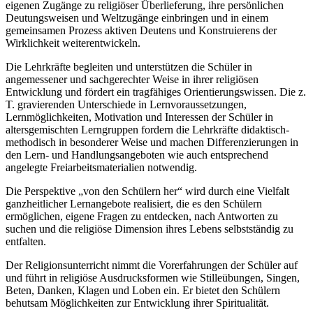
eigenen Zugänge zu religiöser Überlieferung, ihre persönlichen
Deutungsweisen und Weltzugänge einbringen und in einem
gemeinsamen Prozess aktiven Deutens und Konstruierens der
Wirklichkeit weiterentwickeln.
Die Lehrkräfte begleiten und unterstützen die Schüler in
angemessener und sachgerechter Weise in ihrer religiösen
Entwicklung und fördert ein tragfähiges Orientierungswissen. Die z.
T. gravierenden Unterschiede in Lernvoraussetzungen,
Lernmöglichkeiten, Motivation und Interessen der Schüler in
altersgemischten Lerngruppen fordern die Lehrkräfte didaktisch-
methodisch in besonderer Weise und machen Differenzierungen in
den Lern- und Handlungsangeboten wie auch entsprechend
angelegte Freiarbeitsmaterialien notwendig.
Die Perspektive „von den Schülern her“ wird durch eine Vielfalt
ganzheitlicher Lernangebote realisiert, die es den Schülern
ermöglichen, eigene Fragen zu entdecken, nach Antworten zu
suchen und die religiöse Dimension ihres Lebens selbstständig zu
entfalten.
Der Religionsunterricht nimmt die Vorerfahrungen der Schüler auf
und führt in religiöse Ausdrucksformen wie Stilleübungen, Singen,
Beten, Danken, Klagen und Loben ein. Er bietet den Schülern
behutsam Möglichkeiten zur Entwicklung ihrer Spiritualität.