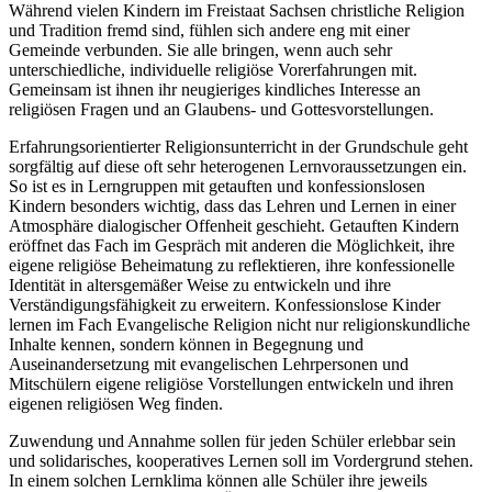
Während vielen Kindern im Freistaat Sachsen christliche Religion
und Tradition fremd sind, fühlen sich andere eng mit einer
Gemeinde verbunden. Sie alle bringen, wenn auch sehr
unterschiedliche, individuelle religiöse Vorerfahrungen mit.
Gemeinsam ist ihnen ihr neugieriges kindliches Interesse an
religiösen Fragen und an Glaubens- und Gottesvorstellungen.
Erfahrungsorientierter Religionsunterricht in der Grundschule geht
sorgfältig auf diese oft sehr heterogenen Lernvoraussetzungen ein.
So ist es in Lerngruppen mit getauften und konfessionslosen
Kindern besonders wichtig, dass das Lehren und Lernen in einer
Atmosphäre dialogischer Offenheit geschieht. Getauften Kindern
eröffnet das Fach im Gespräch mit anderen die Möglichkeit, ihre
eigene religiöse Beheimatung zu reflektieren, ihre konfessionelle
Identität in altersgemäßer Weise zu entwickeln und ihre
Verständigungsfähigkeit zu erweitern. Konfessionslose Kinder
lernen im Fach Evangelische Religion nicht nur religionskundliche
Inhalte kennen, sondern können in Begegnung und
Auseinandersetzung mit evangelischen Lehrpersonen und
Mitschülern eigene religiöse Vorstellungen entwickeln und ihren
eigenen religiösen Weg finden.
Zuwendung und Annahme sollen für jeden Schüler erlebbar sein
und solidarisches, kooperatives Lernen soll im Vordergrund stehen.
In einem solchen Lernklima können alle Schüler ihre jeweils