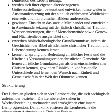
Dimension des Lebens beiträgt,
werden sich ihrer eigenen altersbezogenen
Gottesvorstellungen bewusst und entwickeln diese weiter in
Auseinandersetzung mit der sinnlich erfahrbaren Wirklichkeit
einerseits und mit biblischen Bildern andererseits,
gewinnen Einsicht in das soziale Miteinander und entwickeln
in Auseinandersetzung mit der jüdisch-christlichen Tradition
Werteorientierungen, die auf Menschenwürde sowie Gottes-
und Nächstenliebe ausgerichtet sind,
erwerben biblisch-theologische Grundkenntnisse, indem sie
Geschichten der Bibel als Elemente christlicher Tradition und
Lebensdeutung kennen lernen,
kennen Ursprung und Bedeutung christlicher Feste und die
Kirche als Versammlungsort der christlichen Gemeinde. Sie
lernen christliche Grundaussagen als Gemeinsamkeiten aller
Christen kennen, gewinnen Einblick in konfessionelle
Unterschiede und lernen den Wunsch nach Einheit und
Gemeinschaft in der Welt der Ökumene kennen.
Strukturierung
Der Lehrplan gliedert sich in vier Lernbereiche, die sich sachlogisch
aufeinander beziehen. Die Lernbereiche stehen in
Wechselbeziehung zueinander und ermöglichen eine innere
Lernprogression. Damit konkretisieren die Lernbereiche die
allgemeinen Aufgaben und Ziele des Faches.