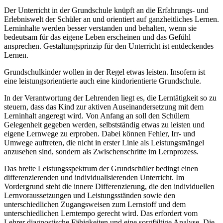
Der Unterricht in der Grundschule knüpft an die Erfahrungs- und
Erlebniswelt der Schüler an und orientiert auf ganzheitliches Lernen.
Lerninhalte werden besser verstanden und behalten, wenn sie
bedeutsam für das eigene Leben erscheinen und das Gefühl
ansprechen. Gestaltungsprinzip für den Unterricht ist entdeckendes
Lernen.
Grundschulkinder wollen in der Regel etwas leisten. Insofern ist
eine leistungsorientierte auch eine kindorientierte Grundschule.
In der Verantwortung der Lehrenden liegt es, die Lerntätigkeit so zu
steuern, dass das Kind zur aktiven Auseinandersetzung mit dem
Lerninhalt angeregt wird. Von Anfang an soll den Schülern
Gelegenheit gegeben werden, selbstständig etwas zu leisten und
eigene Lernwege zu erproben. Dabei können Fehler, Irr- und
Umwege auftreten, die nicht in erster Linie als Leistungsmängel
anzusehen sind, sondern als Zwischenschritte im Lernprozess.
Das breite Leistungsspektrum der Grundschüler bedingt einen
differenzierenden und individualisierenden Unterricht. Im
Vordergrund steht die innere Differenzierung, die den individuellen
Lernvoraussetzungen und Leistungsständen sowie den
unterschiedlichen Zugangsweisen zum Lernstoff und dem
unterschiedlichen Lerntempo gerecht wird. Das erfordert vom
Lehrer diagnostische Fähigkeiten und eine sorgfältige Analyse. Die