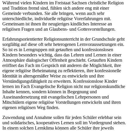
Während vielen Kindern im Freistaat Sachsen christliche Religion
und Tradition fremd sind, fühlen sich andere eng mit einer
Gemeinde verbunden. Sie alle bringen, wenn auch sehr
unterschiedliche, individuelle religiöse Vorerfahrungen mit.
Gemeinsam ist ihnen ihr neugieriges kindliches Interesse an
religiösen Fragen und an Glaubens- und Gottesvorstellungen.
Erfahrungsorientierter Religionsunterricht in der Grundschule geht
sorgfältig auf diese oft sehr heterogenen Lernvoraussetzungen ein.
So ist es in Lerngruppen mit getauften und konfessionslosen
Kindern besonders wichtig, dass das Lehren und Lernen in einer
Atmosphäre dialogischer Offenheit geschieht. Getauften Kindern
eröffnet das Fach im Gespräch mit anderen die Möglichkeit, ihre
eigene religiöse Beheimatung zu reflektieren, ihre konfessionelle
Identität in altersgemäßer Weise zu entwickeln und ihre
Verständigungsfähigkeit zu erweitern. Konfessionslose Kinder
lernen im Fach Evangelische Religion nicht nur religionskundliche
Inhalte kennen, sondern können in Begegnung und
Auseinandersetzung mit evangelischen Lehrpersonen und
Mitschülern eigene religiöse Vorstellungen entwickeln und ihren
eigenen religiösen Weg finden.
Zuwendung und Annahme sollen für jeden Schüler erlebbar sein
und solidarisches, kooperatives Lernen soll im Vordergrund stehen.
In einem solchen Lernklima können alle Schüler ihre jeweils