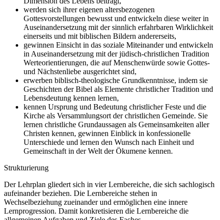
Dimension des Lebens beiträgt,
werden sich ihrer eigenen altersbezogenen
Gottesvorstellungen bewusst und entwickeln diese weiter in
Auseinandersetzung mit der sinnlich erfahrbaren Wirklichkeit
einerseits und mit biblischen Bildern andererseits,
gewinnen Einsicht in das soziale Miteinander und entwickeln
in Auseinandersetzung mit der jüdisch-christlichen Tradition
Werteorientierungen, die auf Menschenwürde sowie Gottes-
und Nächstenliebe ausgerichtet sind,
erwerben biblisch-theologische Grundkenntnisse, indem sie
Geschichten der Bibel als Elemente christlicher Tradition und
Lebensdeutung kennen lernen,
kennen Ursprung und Bedeutung christlicher Feste und die
Kirche als Versammlungsort der christlichen Gemeinde. Sie
lernen christliche Grundaussagen als Gemeinsamkeiten aller
Christen kennen, gewinnen Einblick in konfessionelle
Unterschiede und lernen den Wunsch nach Einheit und
Gemeinschaft in der Welt der Ökumene kennen.
Strukturierung
Der Lehrplan gliedert sich in vier Lernbereiche, die sich sachlogisch
aufeinander beziehen. Die Lernbereiche stehen in
Wechselbeziehung zueinander und ermöglichen eine innere
Lernprogression. Damit konkretisieren die Lernbereiche die
allgemeinen Aufgaben und Ziele des Faches.