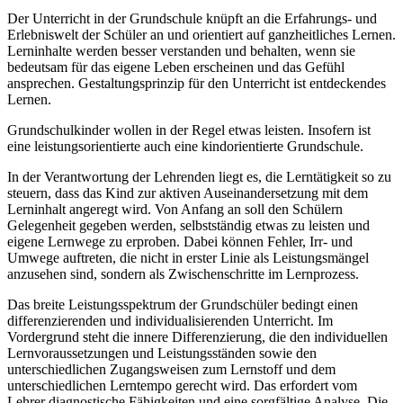
Der Unterricht in der Grundschule knüpft an die Erfahrungs- und
Erlebniswelt der Schüler an und orientiert auf ganzheitliches Lernen.
Lerninhalte werden besser verstanden und behalten, wenn sie
bedeutsam für das eigene Leben erscheinen und das Gefühl
ansprechen. Gestaltungsprinzip für den Unterricht ist entdeckendes
Lernen.
Grundschulkinder wollen in der Regel etwas leisten. Insofern ist
eine leistungsorientierte auch eine kindorientierte Grundschule.
In der Verantwortung der Lehrenden liegt es, die Lerntätigkeit so zu
steuern, dass das Kind zur aktiven Auseinandersetzung mit dem
Lerninhalt angeregt wird. Von Anfang an soll den Schülern
Gelegenheit gegeben werden, selbstständig etwas zu leisten und
eigene Lernwege zu erproben. Dabei können Fehler, Irr- und
Umwege auftreten, die nicht in erster Linie als Leistungsmängel
anzusehen sind, sondern als Zwischenschritte im Lernprozess.
Das breite Leistungsspektrum der Grundschüler bedingt einen
differenzierenden und individualisierenden Unterricht. Im
Vordergrund steht die innere Differenzierung, die den individuellen
Lernvoraussetzungen und Leistungsständen sowie den
unterschiedlichen Zugangsweisen zum Lernstoff und dem
unterschiedlichen Lerntempo gerecht wird. Das erfordert vom
Lehrer diagnostische Fähigkeiten und eine sorgfältige Analyse. Die