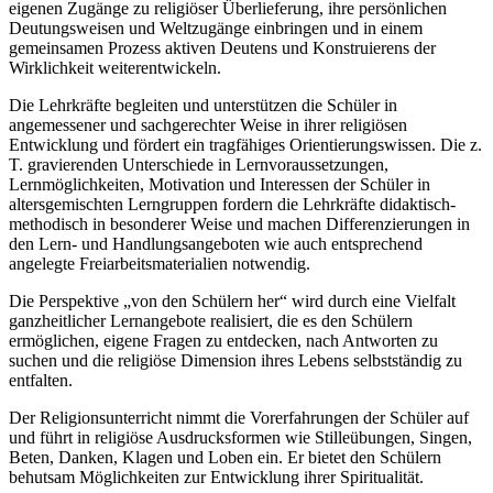
eigenen Zugänge zu religiöser Überlieferung, ihre persönlichen
Deutungsweisen und Weltzugänge einbringen und in einem
gemeinsamen Prozess aktiven Deutens und Konstruierens der
Wirklichkeit weiterentwickeln.
Die Lehrkräfte begleiten und unterstützen die Schüler in
angemessener und sachgerechter Weise in ihrer religiösen
Entwicklung und fördert ein tragfähiges Orientierungswissen. Die z.
T. gravierenden Unterschiede in Lernvoraussetzungen,
Lernmöglichkeiten, Motivation und Interessen der Schüler in
altersgemischten Lerngruppen fordern die Lehrkräfte didaktisch-
methodisch in besonderer Weise und machen Differenzierungen in
den Lern- und Handlungsangeboten wie auch entsprechend
angelegte Freiarbeitsmaterialien notwendig.
Die Perspektive „von den Schülern her“ wird durch eine Vielfalt
ganzheitlicher Lernangebote realisiert, die es den Schülern
ermöglichen, eigene Fragen zu entdecken, nach Antworten zu
suchen und die religiöse Dimension ihres Lebens selbstständig zu
entfalten.
Der Religionsunterricht nimmt die Vorerfahrungen der Schüler auf
und führt in religiöse Ausdrucksformen wie Stilleübungen, Singen,
Beten, Danken, Klagen und Loben ein. Er bietet den Schülern
behutsam Möglichkeiten zur Entwicklung ihrer Spiritualität.