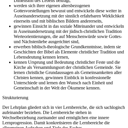
Dimension des Lebens beiträgt,
werden sich ihrer eigenen altersbezogenen
Gottesvorstellungen bewusst und entwickeln diese weiter in
Auseinandersetzung mit der sinnlich erfahrbaren Wirklichkeit
einerseits und mit biblischen Bildern andererseits,
gewinnen Einsicht in das soziale Miteinander und entwickeln
in Auseinandersetzung mit der jüdisch-christlichen Tradition
Werteorientierungen, die auf Menschenwürde sowie Gottes-
und Nächstenliebe ausgerichtet sind,
erwerben biblisch-theologische Grundkenntnisse, indem sie
Geschichten der Bibel als Elemente christlicher Tradition und
Lebensdeutung kennen lernen,
kennen Ursprung und Bedeutung christlicher Feste und die
Kirche als Versammlungsort der christlichen Gemeinde. Sie
lernen christliche Grundaussagen als Gemeinsamkeiten aller
Christen kennen, gewinnen Einblick in konfessionelle
Unterschiede und lernen den Wunsch nach Einheit und
Gemeinschaft in der Welt der Ökumene kennen.
Strukturierung
Der Lehrplan gliedert sich in vier Lernbereiche, die sich sachlogisch
aufeinander beziehen. Die Lernbereiche stehen in
Wechselbeziehung zueinander und ermöglichen eine innere
Lernprogression. Damit konkretisieren die Lernbereiche die
allgemeinen Aufgaben und Ziele des Faches.