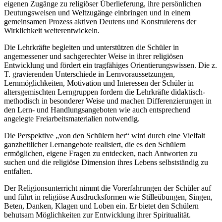
eigenen Zugänge zu religiöser Überlieferung, ihre persönlichen
Deutungsweisen und Weltzugänge einbringen und in einem
gemeinsamen Prozess aktiven Deutens und Konstruierens der
Wirklichkeit weiterentwickeln.
Die Lehrkräfte begleiten und unterstützen die Schüler in
angemessener und sachgerechter Weise in ihrer religiösen
Entwicklung und fördert ein tragfähiges Orientierungswissen. Die z.
T. gravierenden Unterschiede in Lernvoraussetzungen,
Lernmöglichkeiten, Motivation und Interessen der Schüler in
altersgemischten Lerngruppen fordern die Lehrkräfte didaktisch-
methodisch in besonderer Weise und machen Differenzierungen in
den Lern- und Handlungsangeboten wie auch entsprechend
angelegte Freiarbeitsmaterialien notwendig.
Die Perspektive „von den Schülern her“ wird durch eine Vielfalt
ganzheitlicher Lernangebote realisiert, die es den Schülern
ermöglichen, eigene Fragen zu entdecken, nach Antworten zu
suchen und die religiöse Dimension ihres Lebens selbstständig zu
entfalten.
Der Religionsunterricht nimmt die Vorerfahrungen der Schüler auf
und führt in religiöse Ausdrucksformen wie Stilleübungen, Singen,
Beten, Danken, Klagen und Loben ein. Er bietet den Schülern
behutsam Möglichkeiten zur Entwicklung ihrer Spiritualität.