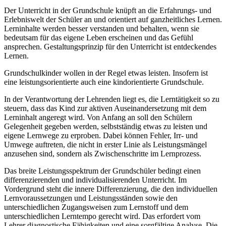
Der Unterricht in der Grundschule knüpft an die Erfahrungs- und
Erlebniswelt der Schüler an und orientiert auf ganzheitliches Lernen.
Lerninhalte werden besser verstanden und behalten, wenn sie
bedeutsam für das eigene Leben erscheinen und das Gefühl
ansprechen. Gestaltungsprinzip für den Unterricht ist entdeckendes
Lernen.
Grundschulkinder wollen in der Regel etwas leisten. Insofern ist
eine leistungsorientierte auch eine kindorientierte Grundschule.
In der Verantwortung der Lehrenden liegt es, die Lerntätigkeit so zu
steuern, dass das Kind zur aktiven Auseinandersetzung mit dem
Lerninhalt angeregt wird. Von Anfang an soll den Schülern
Gelegenheit gegeben werden, selbstständig etwas zu leisten und
eigene Lernwege zu erproben. Dabei können Fehler, Irr- und
Umwege auftreten, die nicht in erster Linie als Leistungsmängel
anzusehen sind, sondern als Zwischenschritte im Lernprozess.
Das breite Leistungsspektrum der Grundschüler bedingt einen
differenzierenden und individualisierenden Unterricht. Im
Vordergrund steht die innere Differenzierung, die den individuellen
Lernvoraussetzungen und Leistungsständen sowie den
unterschiedlichen Zugangsweisen zum Lernstoff und dem
unterschiedlichen Lerntempo gerecht wird. Das erfordert vom
Lehrer diagnostische Fähigkeiten und eine sorgfältige Analyse. Die