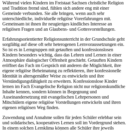
Während vielen Kindern im Freistaat Sachsen christliche Religion
und Tradition fremd sind, fühlen sich andere eng mit einer
Gemeinde verbunden. Sie alle bringen, wenn auch sehr
unterschiedliche, individuelle religiöse Vorerfahrungen mit.
Gemeinsam ist ihnen ihr neugieriges kindliches Interesse an
religiösen Fragen und an Glaubens- und Gottesvorstellungen.
Erfahrungsorientierter Religionsunterricht in der Grundschule geht
sorgfältig auf diese oft sehr heterogenen Lernvoraussetzungen ein.
So ist es in Lerngruppen mit getauften und konfessionslosen
Kindern besonders wichtig, dass das Lehren und Lernen in einer
Atmosphäre dialogischer Offenheit geschieht. Getauften Kindern
eröffnet das Fach im Gespräch mit anderen die Möglichkeit, ihre
eigene religiöse Beheimatung zu reflektieren, ihre konfessionelle
Identität in altersgemäßer Weise zu entwickeln und ihre
Verständigungsfähigkeit zu erweitern. Konfessionslose Kinder
lernen im Fach Evangelische Religion nicht nur religionskundliche
Inhalte kennen, sondern können in Begegnung und
Auseinandersetzung mit evangelischen Lehrpersonen und
Mitschülern eigene religiöse Vorstellungen entwickeln und ihren
eigenen religiösen Weg finden.
Zuwendung und Annahme sollen für jeden Schüler erlebbar sein
und solidarisches, kooperatives Lernen soll im Vordergrund stehen.
In einem solchen Lernklima können alle Schüler ihre jeweils