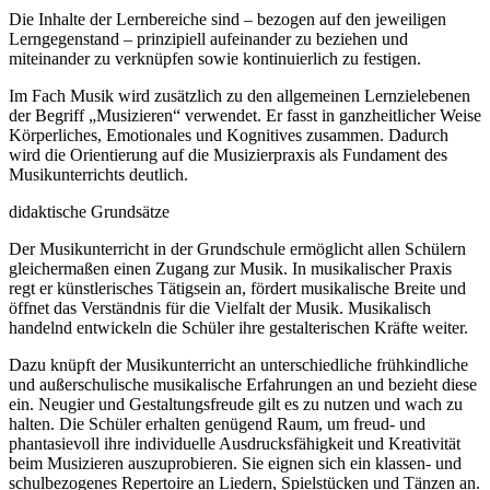
Die Inhalte der Lernbereiche sind – bezogen auf den jeweiligen
Lerngegenstand – prinzipiell aufeinander zu beziehen und
miteinander zu verknüpfen sowie kontinuierlich zu festigen.
Im Fach Musik wird zusätzlich zu den allgemeinen Lernzielebenen
der Begriff „Musizieren“ verwendet. Er fasst in ganzheitlicher Weise
Körperliches, Emotionales und Kognitives zusammen. Dadurch
wird die Orientierung auf die Musizierpraxis als Fundament des
Musikunterrichts deutlich.
didaktische Grundsätze
Der Musikunterricht in der Grundschule ermöglicht allen Schülern
gleichermaßen einen Zugang zur Musik. In musikalischer Praxis
regt er künstlerisches Tätigsein an, fördert musikalische Breite und
öffnet das Verständnis für die Vielfalt der Musik. Musikalisch
handelnd entwickeln die Schüler ihre gestalterischen Kräfte weiter.
Dazu knüpft der Musikunterricht an unterschiedliche frühkindliche
und außerschulische musikalische Erfahrungen an und bezieht diese
ein. Neugier und Gestaltungsfreude gilt es zu nutzen und wach zu
halten. Die Schüler erhalten genügend Raum, um freud- und
phantasievoll ihre individuelle Ausdrucksfähigkeit und Kreativität
beim Musizieren auszuprobieren. Sie eignen sich ein klassen- und
schulbezogenes Repertoire an Liedern, Spielstücken und Tänzen an.