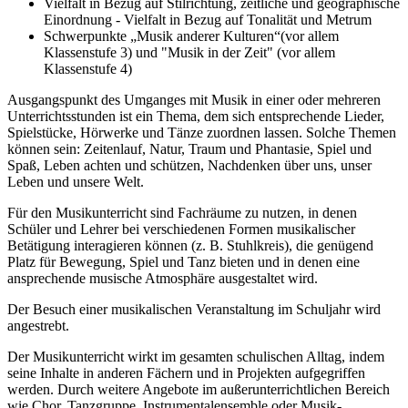
Vielfalt in Bezug auf Stilrichtung, zeitliche und geographische
Einordnung - Vielfalt in Bezug auf Tonalität und Metrum
Schwerpunkte „Musik anderer Kulturen“(vor allem
Klassenstufe 3) und "Musik in der Zeit" (vor allem
Klassenstufe 4)
Ausgangspunkt des Umganges mit Musik in einer oder mehreren
Unterrichtsstunden ist ein Thema, dem sich entsprechende Lieder,
Spielstücke, Hörwerke und Tänze zuordnen lassen. Solche Themen
können sein: Zeitenlauf, Natur, Traum und Phantasie, Spiel und
Spaß, Leben achten und schützen, Nachdenken über uns, unser
Leben und unsere Welt.
Für den Musikunterricht sind Fachräume zu nutzen, in denen
Schüler und Lehrer bei verschiedenen Formen musikalischer
Betätigung interagieren können (z. B. Stuhlkreis), die genügend
Platz für Bewegung, Spiel und Tanz bieten und in denen eine
ansprechende musische Atmosphäre ausgestaltet wird.
Der Besuch einer musikalischen Veranstaltung im Schuljahr wird
angestrebt.
Der Musikunterricht wirkt im gesamten schulischen Alltag, indem
seine Inhalte in anderen Fächern und in Projekten aufgegriffen
werden. Durch weitere Angebote im außerunterrichtlichen Bereich
wie Chor, Tanzgruppe, Instrumentalensemble oder Musik-