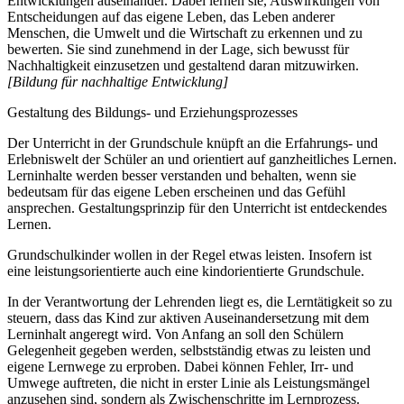
Entwicklungen auseinander. Dabei lernen sie, Auswirkungen von
Entscheidungen auf das eigene Leben, das Leben anderer
Menschen, die Umwelt und die Wirtschaft zu erkennen und zu
bewerten. Sie sind zunehmend in der Lage, sich bewusst für
Nachhaltigkeit einzusetzen und gestaltend daran mitzuwirken.
[Bildung für nachhaltige Entwicklung]
Gestaltung des Bildungs- und Erziehungsprozesses
Der Unterricht in der Grundschule knüpft an die Erfahrungs- und
Erlebniswelt der Schüler an und orientiert auf ganzheitliches Lernen.
Lerninhalte werden besser verstanden und behalten, wenn sie
bedeutsam für das eigene Leben erscheinen und das Gefühl
ansprechen. Gestaltungsprinzip für den Unterricht ist entdeckendes
Lernen.
Grundschulkinder wollen in der Regel etwas leisten. Insofern ist
eine leistungsorientierte auch eine kindorientierte Grundschule.
In der Verantwortung der Lehrenden liegt es, die Lerntätigkeit so zu
steuern, dass das Kind zur aktiven Auseinandersetzung mit dem
Lerninhalt angeregt wird. Von Anfang an soll den Schülern
Gelegenheit gegeben werden, selbstständig etwas zu leisten und
eigene Lernwege zu erproben. Dabei können Fehler, Irr- und
Umwege auftreten, die nicht in erster Linie als Leistungsmängel
anzusehen sind, sondern als Zwischenschritte im Lernprozess.