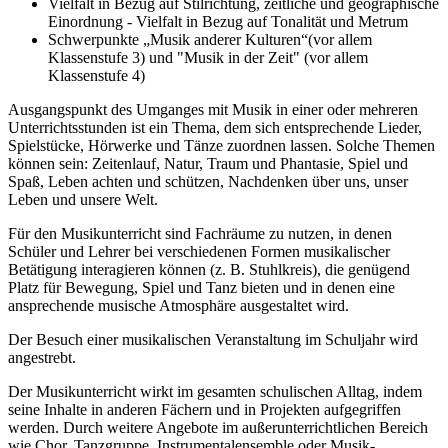
Vielfalt in Bezug auf Stilrichtung, zeitliche und geographische
Einordnung - Vielfalt in Bezug auf Tonalität und Metrum
Schwerpunkte „Musik anderer Kulturen“(vor allem
Klassenstufe 3) und "Musik in der Zeit" (vor allem
Klassenstufe 4)
Ausgangspunkt des Umganges mit Musik in einer oder mehreren
Unterrichtsstunden ist ein Thema, dem sich entsprechende Lieder,
Spielstücke, Hörwerke und Tänze zuordnen lassen. Solche Themen
können sein: Zeitenlauf, Natur, Traum und Phantasie, Spiel und
Spaß, Leben achten und schützen, Nachdenken über uns, unser
Leben und unsere Welt.
Für den Musikunterricht sind Fachräume zu nutzen, in denen
Schüler und Lehrer bei verschiedenen Formen musikalischer
Betätigung interagieren können (z. B. Stuhlkreis), die genügend
Platz für Bewegung, Spiel und Tanz bieten und in denen eine
ansprechende musische Atmosphäre ausgestaltet wird.
Der Besuch einer musikalischen Veranstaltung im Schuljahr wird
angestrebt.
Der Musikunterricht wirkt im gesamten schulischen Alltag, indem
seine Inhalte in anderen Fächern und in Projekten aufgegriffen
werden. Durch weitere Angebote im außerunterrichtlichen Bereich
wie Chor, Tanzgruppe, Instrumentalensemble oder Musik-