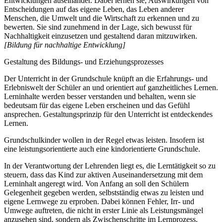
Entwicklungen auseinander. Dabei lernen sie, Auswirkungen von
Entscheidungen auf das eigene Leben, das Leben anderer
Menschen, die Umwelt und die Wirtschaft zu erkennen und zu
bewerten. Sie sind zunehmend in der Lage, sich bewusst für
Nachhaltigkeit einzusetzen und gestaltend daran mitzuwirken.
[Bildung für nachhaltige Entwicklung]
Gestaltung des Bildungs- und Erziehungsprozesses
Der Unterricht in der Grundschule knüpft an die Erfahrungs- und
Erlebniswelt der Schüler an und orientiert auf ganzheitliches Lernen.
Lerninhalte werden besser verstanden und behalten, wenn sie
bedeutsam für das eigene Leben erscheinen und das Gefühl
ansprechen. Gestaltungsprinzip für den Unterricht ist entdeckendes
Lernen.
Grundschulkinder wollen in der Regel etwas leisten. Insofern ist
eine leistungsorientierte auch eine kindorientierte Grundschule.
In der Verantwortung der Lehrenden liegt es, die Lerntätigkeit so zu
steuern, dass das Kind zur aktiven Auseinandersetzung mit dem
Lerninhalt angeregt wird. Von Anfang an soll den Schülern
Gelegenheit gegeben werden, selbstständig etwas zu leisten und
eigene Lernwege zu erproben. Dabei können Fehler, Irr- und
Umwege auftreten, die nicht in erster Linie als Leistungsmängel
anzusehen sind, sondern als Zwischenschritte im Lernprozess.