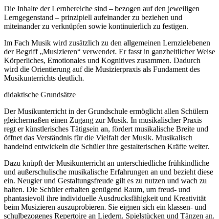
Die Inhalte der Lernbereiche sind – bezogen auf den jeweiligen
Lerngegenstand – prinzipiell aufeinander zu beziehen und
miteinander zu verknüpfen sowie kontinuierlich zu festigen.
Im Fach Musik wird zusätzlich zu den allgemeinen Lernzielebenen
der Begriff „Musizieren“ verwendet. Er fasst in ganzheitlicher Weise
Körperliches, Emotionales und Kognitives zusammen. Dadurch
wird die Orientierung auf die Musizierpraxis als Fundament des
Musikunterrichts deutlich.
didaktische Grundsätze
Der Musikunterricht in der Grundschule ermöglicht allen Schülern
gleichermaßen einen Zugang zur Musik. In musikalischer Praxis
regt er künstlerisches Tätigsein an, fördert musikalische Breite und
öffnet das Verständnis für die Vielfalt der Musik. Musikalisch
handelnd entwickeln die Schüler ihre gestalterischen Kräfte weiter.
Dazu knüpft der Musikunterricht an unterschiedliche frühkindliche
und außerschulische musikalische Erfahrungen an und bezieht diese
ein. Neugier und Gestaltungsfreude gilt es zu nutzen und wach zu
halten. Die Schüler erhalten genügend Raum, um freud- und
phantasievoll ihre individuelle Ausdrucksfähigkeit und Kreativität
beim Musizieren auszuprobieren. Sie eignen sich ein klassen- und
schulbezogenes Repertoire an Liedern, Spielstücken und Tänzen an.