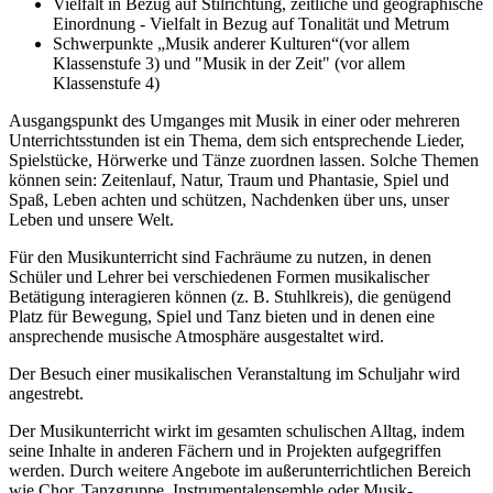
Vielfalt in Bezug auf Stilrichtung, zeitliche und geographische
Einordnung - Vielfalt in Bezug auf Tonalität und Metrum
Schwerpunkte „Musik anderer Kulturen“(vor allem
Klassenstufe 3) und "Musik in der Zeit" (vor allem
Klassenstufe 4)
Ausgangspunkt des Umganges mit Musik in einer oder mehreren
Unterrichtsstunden ist ein Thema, dem sich entsprechende Lieder,
Spielstücke, Hörwerke und Tänze zuordnen lassen. Solche Themen
können sein: Zeitenlauf, Natur, Traum und Phantasie, Spiel und
Spaß, Leben achten und schützen, Nachdenken über uns, unser
Leben und unsere Welt.
Für den Musikunterricht sind Fachräume zu nutzen, in denen
Schüler und Lehrer bei verschiedenen Formen musikalischer
Betätigung interagieren können (z. B. Stuhlkreis), die genügend
Platz für Bewegung, Spiel und Tanz bieten und in denen eine
ansprechende musische Atmosphäre ausgestaltet wird.
Der Besuch einer musikalischen Veranstaltung im Schuljahr wird
angestrebt.
Der Musikunterricht wirkt im gesamten schulischen Alltag, indem
seine Inhalte in anderen Fächern und in Projekten aufgegriffen
werden. Durch weitere Angebote im außerunterrichtlichen Bereich
wie Chor, Tanzgruppe, Instrumentalensemble oder Musik-