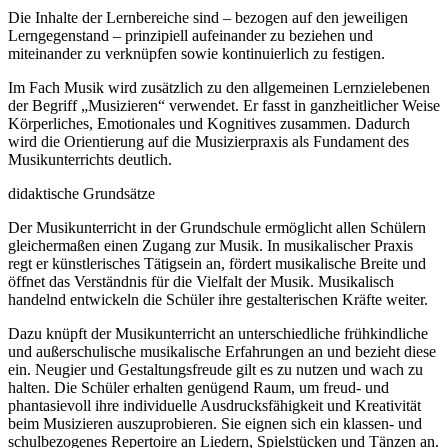
Die Inhalte der Lernbereiche sind – bezogen auf den jeweiligen
Lerngegenstand – prinzipiell aufeinander zu beziehen und
miteinander zu verknüpfen sowie kontinuierlich zu festigen.
Im Fach Musik wird zusätzlich zu den allgemeinen Lernzielebenen
der Begriff „Musizieren“ verwendet. Er fasst in ganzheitlicher Weise
Körperliches, Emotionales und Kognitives zusammen. Dadurch
wird die Orientierung auf die Musizierpraxis als Fundament des
Musikunterrichts deutlich.
didaktische Grundsätze
Der Musikunterricht in der Grundschule ermöglicht allen Schülern
gleichermaßen einen Zugang zur Musik. In musikalischer Praxis
regt er künstlerisches Tätigsein an, fördert musikalische Breite und
öffnet das Verständnis für die Vielfalt der Musik. Musikalisch
handelnd entwickeln die Schüler ihre gestalterischen Kräfte weiter.
Dazu knüpft der Musikunterricht an unterschiedliche frühkindliche
und außerschulische musikalische Erfahrungen an und bezieht diese
ein. Neugier und Gestaltungsfreude gilt es zu nutzen und wach zu
halten. Die Schüler erhalten genügend Raum, um freud- und
phantasievoll ihre individuelle Ausdrucksfähigkeit und Kreativität
beim Musizieren auszuprobieren. Sie eignen sich ein klassen- und
schulbezogenes Repertoire an Liedern, Spielstücken und Tänzen an.