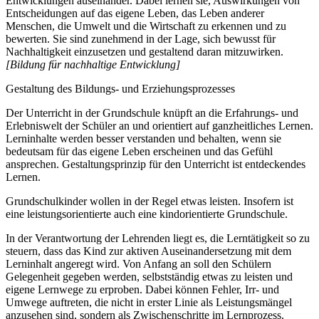
Entwicklungen auseinander. Dabei lernen sie, Auswirkungen von
Entscheidungen auf das eigene Leben, das Leben anderer
Menschen, die Umwelt und die Wirtschaft zu erkennen und zu
bewerten. Sie sind zunehmend in der Lage, sich bewusst für
Nachhaltigkeit einzusetzen und gestaltend daran mitzuwirken.
[Bildung für nachhaltige Entwicklung]
Gestaltung des Bildungs- und Erziehungsprozesses
Der Unterricht in der Grundschule knüpft an die Erfahrungs- und
Erlebniswelt der Schüler an und orientiert auf ganzheitliches Lernen.
Lerninhalte werden besser verstanden und behalten, wenn sie
bedeutsam für das eigene Leben erscheinen und das Gefühl
ansprechen. Gestaltungsprinzip für den Unterricht ist entdeckendes
Lernen.
Grundschulkinder wollen in der Regel etwas leisten. Insofern ist
eine leistungsorientierte auch eine kindorientierte Grundschule.
In der Verantwortung der Lehrenden liegt es, die Lerntätigkeit so zu
steuern, dass das Kind zur aktiven Auseinandersetzung mit dem
Lerninhalt angeregt wird. Von Anfang an soll den Schülern
Gelegenheit gegeben werden, selbstständig etwas zu leisten und
eigene Lernwege zu erproben. Dabei können Fehler, Irr- und
Umwege auftreten, die nicht in erster Linie als Leistungsmängel
anzusehen sind, sondern als Zwischenschritte im Lernprozess.